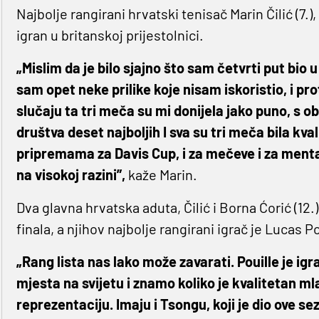
Najbolje rangirani hrvatski tenisač Marin Čilić (7
igran u britanskoj prijestolnici.
„Mislim da je bilo sjajno što sam četvrti put bio 
sam opet neke prilike koje nisam iskoristio, i pro
slučaju ta tri meča su mi donijela jako puno, s o
društva deset najboljih I sva su tri meča bila kv
pripremama za Davis Cup, i za mečeve i za ment
na visokoj razini”,
kaže Marin.
Dva glavna hrvatska aduta, Čilić i Borna Ćorić (12.)
finala, a njihov najbolje rangirani igrač je Lucas P
„Rang lista nas lako može zavarati. Pouille je ig
mjesta na svijetu i znamo koliko je kvalitetan ml
reprezentaciju. Imaju i Tsongu, koji je dio ove sez