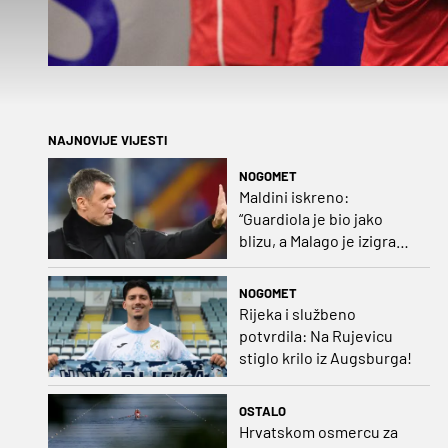
NAJNOVIJE VIJESTI
NOGOMET
Maldini iskreno:
“Guardiola je bio jako
blizu, a Malago je izigrao
naš početni dogovor”
NOGOMET
Rijeka i službeno
potvrdila: Na Rujevicu
stiglo krilo iz Augsburga!
OSTALO
Hrvatskom osmercu za