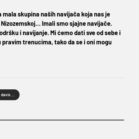
la mala skupina naših navijača koja nas je
i, Nizozemskoj… Imali smo sjajne navijače.
šku i navijanje. Mi ćemo dati sve od sebe i
 pravim trenucima, tako da se i oni mogu
francuska davis cup reprezentacija