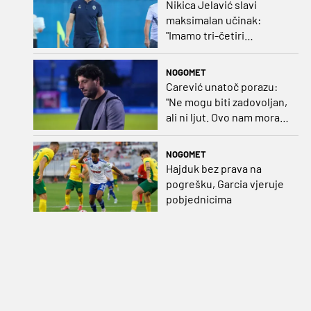
Nikica Jelavić slavi
maksimalan učinak:
"Imamo tri-četiri
senatora koji vode naš
vrtić"
NOGOMET
Carević unatoč porazu:
"Ne mogu biti zadovoljan,
ali ni ljut. Ovo nam mora
biti putokaz"
NOGOMET
Hajduk bez prava na
pogrešku, Garcia vjeruje
pobjednicima