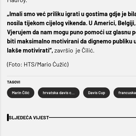
„Imali smo već priliku igrati u gostima gdje je bi
nosila tijekom cijelog vikenda. U Americi, Belgij
Vjerujem da nam mogu puno pomoći uz glasnu podr
biti maksimalno motivirani da dignemo publiku u
lakše motivirati”,
završio je Čilić.
(Foto: HTS/Mario Ćužić)
TAGOVI
Marin Čilić
hrvatska davis cup reprezentacija
Davis Cup
SLJEDEĆA VIJEST