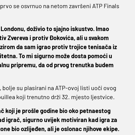
.), prvo se osvrnuo na netom završeni ATP Finals
u Londonu, doživio to sjajno iskustvo. Imao
tiv Zvereva i protiv Đokovića, ali u svakom
bzirom da sam igrao protiv trojice tenisača iz
alitetna. To mi sigurno može dosta pomoći u
alnu pripremu, da od prvog trenutka budem
, bolje su plasirani na ATP-ovoj listi uoči ovog
ouillea koji trenutno drži 32. mjesto ljestvice.
rač koji je prošle godine bio oko petnaestog
ad igrač, sigurno uvijek motiviran kad igra za
one bio ozlijeđen, ali je oslonac njihove ekipe.