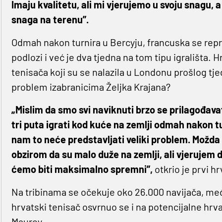
Imaju kvalitetu, ali mi vjerujemo u svoju snagu, 
snaga na terenu”.
Odmah nakon turnira u Bercyju, francuska se repr
podlozi i već je dva tjedna na tom tipu igrališta.
tenisača koji su se nalazila u Londonu prošlog tje
problem izabranicima Željka Krajana?
„Mislim da smo svi naviknuti brzo se prilagođavat
tri puta igrati kod kuće na zemlji odmah nakon tu
nam to neće predstavljati veliki problem. Možda
obzirom da su malo duže na zemlji, ali vjerujem d
ćemo biti maksimalno spremni”,
otkrio je prvi hr
Na tribinama se očekuje oko 26.000 navijača, među
hrvatski tenisač osvrnuo se i na potencijalne hrv
Mauroy.