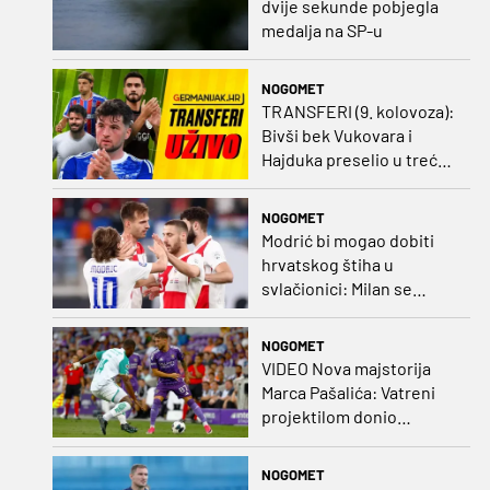
dvije sekunde pobjegla
medalja na SP-u
NOGOMET
TRANSFERI (9. kolovoza):
Bivši bek Vukovara i
Hajduka preselio u treću
ligu, đakovački 'sin vjetra'
napustio Kirgistan
NOGOMET
Modrić bi mogao dobiti
hrvatskog štiha u
svlačionici: Milan se
raspituje za usluge
Vatrenog!
NOGOMET
VIDEO Nova majstorija
Marca Pašalića: Vatreni
projektilom donio
vodstvo pa igru napustio
zbog ozljede
NOGOMET