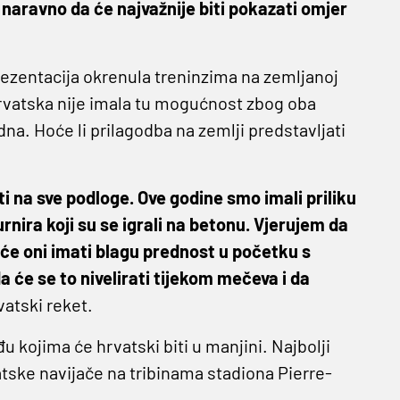
a naravno da će najvažnije biti pokazati omjer
ezentacija okrenula treninzima na zemljanoj
 Hrvatska nije imala tu mogućnost zbog oba
dna. Hoće li prilagodba na zemlji predstavljati
i na sve podloge. Ove godine smo imali priliku
rnira koji su se igrali na betonu. Vjerujem da
 će oni imati blagu prednost u početku s
a će se to nivelirati tijekom mečeva i da
vatski reket.
 kojima će hrvatski biti u manjini. Najbolji
atske navijače na tribinama stadiona Pierre-