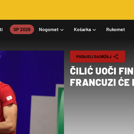
ti
SP 2026
Nogomet
Košarka
Rukomet
PODIJELI SADRŽAJ
ČILIĆ UOČI F
FRANCUZI ĆE 