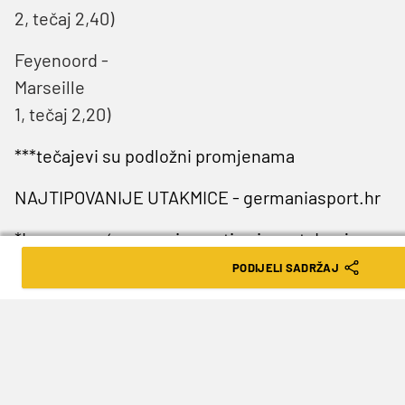
2, tečaj 2,40)
Feyenoord -
Marseille 
1, tečaj 2,20)
***tečajevi su podložni promjenama
NAJTIPOVANIJE UTAKMICE - germaniasport.hr
*Igre na sreću mogu izazvati ovisnost. Igraj
odgovorno. 18+
PODIJELI SADRŽAJ
SLJEDEĆA VIJEST