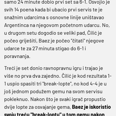
samo 24 minute dobio prvi set sa 6-1. Osvojio je
svih 14 poena kada bi ubacio prvi servis te je
snažnim udarcima s osnovne linije uništavao
Argentinca na njegovom početnom udarcu. No,
u drugom setu dogodio se veliki pad, Čilić je
počeo griješiti, Baez je počeo "čitati" njegove
udarce te za 27 minuta stigao do 6-1 i
poravnanja.
Treći je set donio ravnopravnu igru i trajao je
više no prva dva zajedno. Čilić je kod rezultata 1-
1 uspio spasiti tri "break-lopte", no kod 4-4 je u
još jednom podužem gemu na svom servisu
pokleknuo. Nakon što je svaki igrač propustio
dvije lopte za osvajanje gema,
Baez je iskoristio
svoju treću "break-loptu" u tom gemu nakon