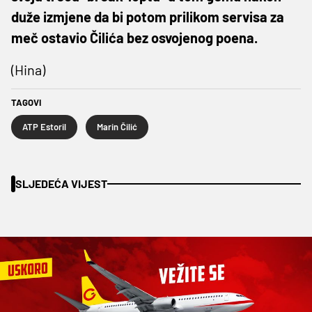
duže izmjene da bi potom prilikom servisa za
meč ostavio Čilića bez osvojenog poena.
(Hina)
TAGOVI
ATP Estoril
Marin Čilić
SLJEDEĆA VIJEST