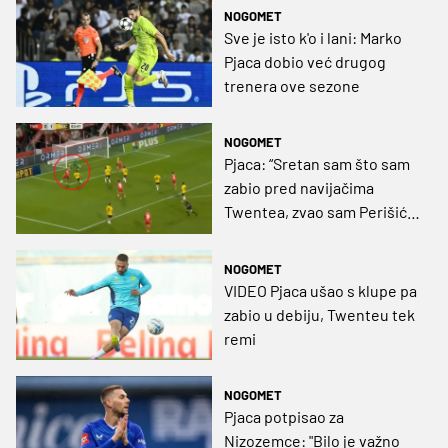
NOGOMET
Sve je isto k'o i lani: Marko
Pjaca dobio već drugog
trenera ove sezone
NOGOMET
Pjaca: “Sretan sam što sam
zabio pred navijačima
Twentea, zvao sam Perišića
i zbog SP-a 2026. sam
izabrao ovaj klub”
NOGOMET
VIDEO Pjaca ušao s klupe pa
zabio u debiju, Twenteu tek
remi
NOGOMET
Pjaca potpisao za
Nizozemce: "Bilo je važno