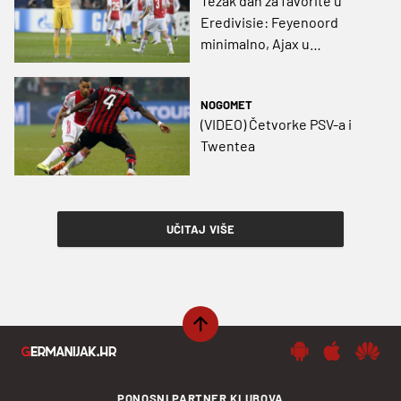
Težak dan za favorite u
Eredivisie: Feyenoord
minimalno, Ajax u
posljednjim minutama,
Twente čupao bod
NOGOMET
(VIDEO) Četvorke PSV-a i
Twentea
UČITAJ VIŠE
PONOSNI PARTNER KLUBOVA