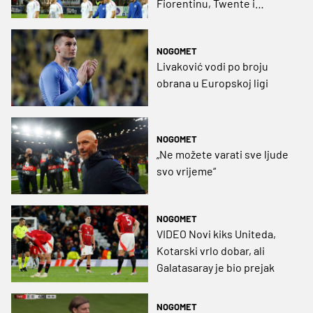
Fiorentinu, Twente i
Panathinaikos
NOGOMET
Livaković vodi po broju
obrana u Europskoj ligi
NOGOMET
„Ne možete varati sve ljude
svo vrijeme“
NOGOMET
VIDEO Novi kiks Uniteda,
Kotarski vrlo dobar, ali
Galatasaray je bio prejak
NOGOMET