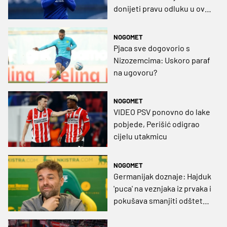
donijeti pravu odluku u ovoj
fazi karijere"
NOGOMET
Pjaca sve dogovorio s
Nizozemcima: Uskoro paraf
na ugovoru?
NOGOMET
VIDEO PSV ponovno do lake
pobjede, Perišić odigrao
cijelu utakmicu
NOGOMET
Germanijak doznaje: Hajduk
'puca' na veznjaka iz prvaka i
pokušava smanjiti odštetu
za Garciju