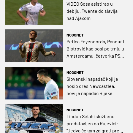
VIDEO Sosa asistirao u
debiju, Twente do slavlja
nad Ajaxom
NOGOMET
Petica Feyenoorda, Pandur i
Bistrović kao bosi po trnju u
Amsterdamu, četvorka PSV-
a
NOGOMET
Slovenski napadač koji je
nosio dres Newcastlea,
novi je napadač Rijeke
NOGOMET
Lindon Selahi službeno
predstavljen na Rujevici:
"Jedva čekam zaigrati pred