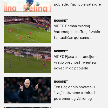
pobjede, Pjaci pola sata igre
NOGOMET
VIDEO Bomba mladog
Vatrenog: Luka Tunjić zabio
fantastičan gol samo
nekoliko minuta nakon
ulaska s klupe
NOGOMET
VIDEO Pjaca asistencijom
vratio prednost Twenteu i
odveo ih do pobjede
NOGOMET
Ten Hag odbio povratak u
'svoj' klub, neće trenirati
povremenog Vatrenog