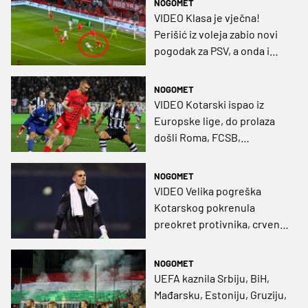
NOGOMET
VIDEO Klasa je vječna!
Perišić iz voleja zabio novi
pogodak za PSV, a onda i
asistirao za preokret!
NOGOMET
VIDEO Kotarski ispao iz
Europske lige, do prolaza
došli Roma, FCSB,
Bodø/Glimt i AZ
NOGOMET
VIDEO Velika pogreška
Kotarskog pokrenula
preokret protivnika, crveni
kartoni u čak tri utakmice
NOGOMET
UEFA kaznila Srbiju, BiH,
Mađarsku, Estoniju, Gruziju,