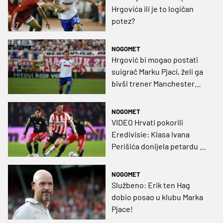
Hrgovića ili je to logičan
potez?
NOGOMET
Hrgović bi mogao postati
suigrač Marku Pjaci, želi ga
bivši trener Manchester
Uniteda
NOGOMET
VIDEO Hrvati pokorili
Eredivisie: Klasa Ivana
Perišića donijela petardu za
kraj, Darko Nejašmić izborio
Ligu prvaka!
NOGOMET
Službeno: Erik ten Hag
dobio posao u klubu Marka
Pjace!