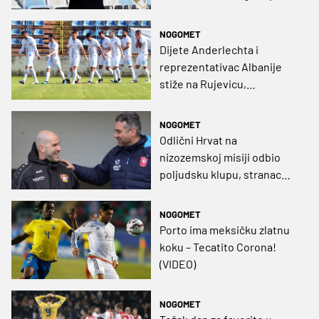
navijačima"
NOGOMET
Dijete Anderlechta i
reprezentativac Albanije
stiže na Rujevicu,
dogovorena je trogodišnja
suradnja
NOGOMET
Odlični Hrvat na
nizozemskoj misiji odbio
poljudsku klupu, stranac
moguće rješenje za Hajduk
NOGOMET
Porto ima meksičku zlatnu
koku – Tecatito Corona!
(VIDEO)
NOGOMET