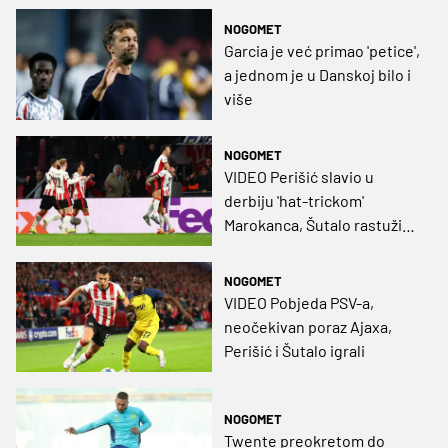
NOGOMET
Garcia je već primao 'petice',
a jednom je u Danskoj bilo i
više
NOGOMET
VIDEO Perišić slavio u
derbiju 'hat-trickom'
Marokanca, Šutalo rastužio
Pjacu
NOGOMET
VIDEO Pobjeda PSV-a,
neočekivan poraz Ajaxa,
Perišić i Šutalo igrali
NOGOMET
Twente preokretom do