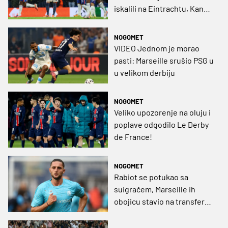
iskalili na Eintrachtu, Kane
opet briljirao
NOGOMET
VIDEO Jednom je morao
pasti: Marseille srušio PSG u
u velikom derbiju
NOGOMET
Veliko upozorenje na oluju i
poplave odgodilo Le Derby
de France!
NOGOMET
Rabiot se potukao sa
suigračem, Marseille ih
obojicu stavio na transfer
listu!