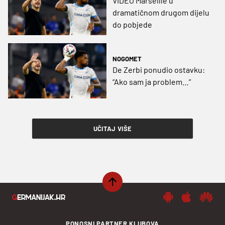
VIDEO Marseille u
dramatičnom drugom dijelu
do pobjede
NOGOMET
De Zerbi ponudio ostavku:
“Ako sam ja problem…”
UČITAJ VIŠE
PONOSNI PARTNER KLUBOVA