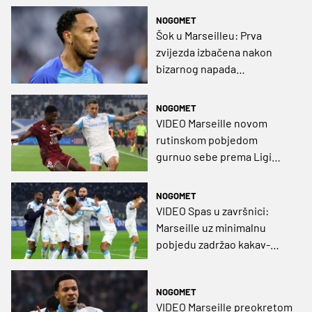
NOGOMET
Šok u Marseilleu: Prva
zvijezda izbačena nakon
bizarnog napada
vatrogasnim aparatom
NOGOMET
VIDEO Marseille novom
rutinskom pobjedom
gurnuo sebe prema Ligi
prvaka, a Metz u drugi rang
NOGOMET
VIDEO Spas u završnici:
Marseille uz minimalnu
pobjedu zadržao kakav-
takav priključak za vrhom
NOGOMET
VIDEO Marseille preokretom