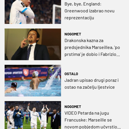
Bye, bye, England:
Greenwood izabrao novu
reprezentaciju
NOGOMET
Drakonska kazna za
predsjednika Marseillea, 'po
prstima' je dobio i Fabrizio
Ravanelli
OSTALO
Jadran upisao drugi poraz i
ostao na začelju ljestvice
NOGOMET
VIDEO Petarda na jugu
Francuske: Marseille se
novom pobjedom učvrstio