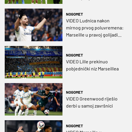
na drugom mjestu
NOGOMET
VIDEO Ludnica nakon
mirnog prvog poluvremena:
Marseille u pravoj golijadi
svladao Lyon
NOGOMET
VIDEO Lille prekinuo
pobjednički niz Marseillea
NOGOMET
VIDEO Greenwood riješio
derbi u samoj završnici
NOGOMET