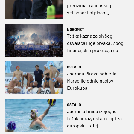
preuzima francuskog
velikana: Potpisan
višegodišnji ugovor nakon
odlaska iz redova izravnog
NOGOMET
rivala
Teška kazna za bivšeg
osvajača Lige prvaka: Zbog
financijskih prekršaja ne
smiju registrirati pojačanja
za Europu
OSTALO
Jadranu Pirova pobjeda,
Marseille odnio naslov
Eurokupa
OSTALO
Jadran u finišu izbjegao
težak poraz, ostao u igri za
europski trofej