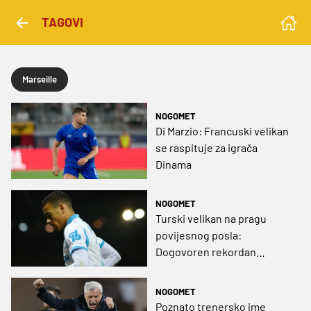
TAGOVI
Marseille
NOGOMET
Di Marzio: Francuski velikan
se raspituje za igrača
Dinama
NOGOMET
Turski velikan na pragu
povijesnog posla:
Dogovoren rekordan
transfer odštete veće od 39
milijuna eura
NOGOMET
Poznato trenersko ime