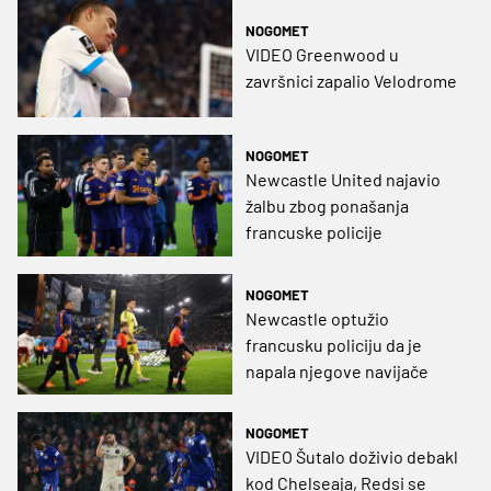
NOGOMET
VIDEO Greenwood u
završnici zapalio Velodrome
NOGOMET
Newcastle United najavio
žalbu zbog ponašanja
francuske policije
NOGOMET
Newcastle optužio
francusku policiju da je
napala njegove navijače
NOGOMET
VIDEO Šutalo doživio debakl
kod Chelseaja, Redsi se