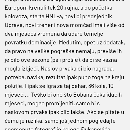
Europom krenuli tek 20.rujna, a do početka
kolovoza, starta HNL-a, novi bi predsjednik
Uprave, novi trener i nova momčad imali više od
dva mjeseca vremena da udare temelje
povratku dominacije. Međutim, opet uz dodatak,
da pravo na velike pogreške nemaju, previše ih
je bilo ove sezone (pa i prošle), da bi se kazna
mogla izbjeći. Naslov prvaka bi bio nagrada,
potreba, navika, rezultat ipak puno toga na kraju
pokrije. I ipak se igra za taj pehar, 36 kola, 10
mjeseci... Teško bi ono što Bobana čeka idućih
mjeseci, mogao promijeniti, samo bi s
naslovom prvaka ipak bilo lakše. Ako se pitate u
čemu je razlika, samo još jednom pogledajte
spomenute fotografije kolege Đukanovića...