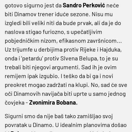
gotovo sigurno jest da
Sandro Perković
neće
biti Dinamov trener iduće sezone. Nisu mu
izgledi bili veliki niti da bude prvak, ali da je do
naslova stigao furiozno, s upečatljivim
pobjedničkim nizom, efikasnom završnicom...
Uz trijumfe u derbijima protiv Rijeke i Hajduka,
onda i 'petardu' protiv Slvena Belupa, to je su
trebali biti njegovi argumenti. Sad ih je ovim
remijem ipak izgubio. I teško da bi ga i novi
preokret mogao zadržati na klupi. No, sad će sve
oči Dinamovih navijača biti uprte u samo jednog
čovjeka -
Zvonimira Bobana.
Sigurni smo da nije baš tako zamišljao svoj
povratak u Dinamo. U idealnim planovima došao