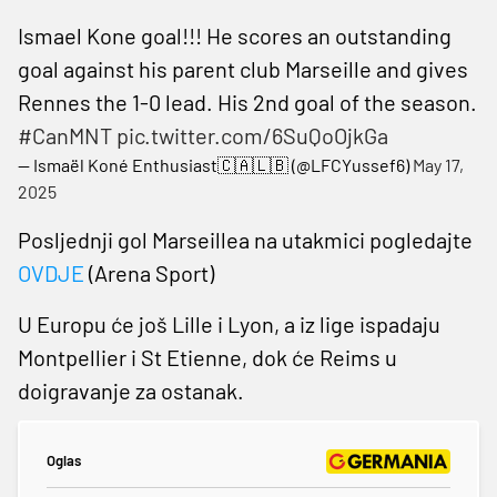
Ismael Kone goal!!! He scores an outstanding
goal against his parent club Marseille and gives
Rennes the 1-0 lead. His 2nd goal of the season.
#CanMNT
pic.twitter.com/6SuQoOjkGa
— Ismaël Koné Enthusiast🇨🇦🇱🇧 (@LFCYussef6)
May 17,
2025
Posljednji gol Marseillea na utakmici pogledajte
OVDJE
(Arena Sport)
U Europu će još Lille i Lyon, a iz lige ispadaju
Montpellier i St Etienne, dok će Reims u
doigravanje za ostanak.
Oglas