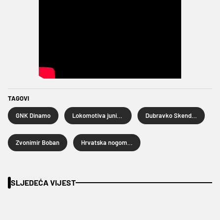
TAGOVI
GNK Dinamo
Lokomotiva juniori
Dubravko Skender
Zvonimir Boban
Hrvatska nogometna liga
SLJEDEĆA VIJEST