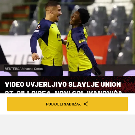
REUTERS/Johanna Geron
VIDEO UVJERLJIVO SLAVLJE UNION
ST. GILLOISEA, NOVI GOL IVANOVIĆA
PODIJELI SADRŽAJ
VRIJEME ČITANJA: 4MIN | NED. 18.05.25. | 09:30