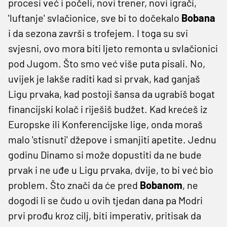
procesi već i počeli, novi trener, novi igrači,
'luftanje' svlačionice, sve bi to dočekalo
Bobana
i da sezona završi s trofejem. I toga su svi
svjesni, ovo mora biti ljeto remonta u svlačionici
pod Jugom. Što smo već više puta pisali. No,
uvijek je lakše raditi kad si prvak, kad ganjaš
Ligu prvaka, kad postoji šansa da ugrabiš bogat
financijski kolač i riješiš budžet. Kad krećeš iz
Europske ili Konferencijske lige, onda moraš
malo 'stisnuti' džepove i smanjiti apetite. Jednu
godinu Dinamo si može dopustiti da ne bude
prvak i ne uđe u Ligu prvaka, dvije, to bi već bio
problem. Što znači da će pred
Bobanom
, ne
dogodi li se čudo u ovih tjedan dana pa Modri
prvi prođu kroz cilj, biti imperativ, pritisak da