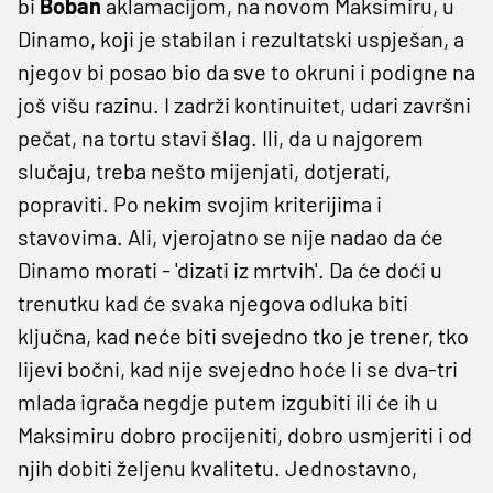
bi
Boban
aklamacijom, na novom Maksimiru, u
Dinamo, koji je stabilan i rezultatski uspješan, a
njegov bi posao bio da sve to okruni i podigne na
još višu razinu. I zadrži kontinuitet, udari završni
pečat, na tortu stavi šlag. Ili, da u najgorem
slučaju, treba nešto mijenjati, dotjerati,
popraviti. Po nekim svojim kriterijima i
stavovima. Ali, vjerojatno se nije nadao da će
Dinamo morati - 'dizati iz mrtvih'. Da će doći u
trenutku kad će svaka njegova odluka biti
ključna, kad neće biti svejedno tko je trener, tko
lijevi bočni, kad nije svejedno hoće li se dva-tri
mlada igrača negdje putem izgubiti ili će ih u
Maksimiru dobro procijeniti, dobro usmjeriti i od
njih dobiti željenu kvalitetu. Jednostavno,