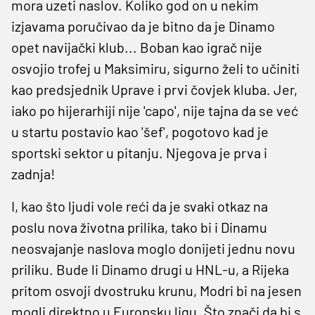
mora uzeti naslov. Koliko god on u nekim
izjavama poručivao da je bitno da je Dinamo
opet navijački klub... Boban kao igrač nije
osvojio trofej u Maksimiru, sigurno želi to učiniti
kao predsjednik Uprave i prvi čovjek kluba. Jer,
iako po hijerarhiji nije 'capo', nije tajna da se već
u startu postavio kao 'šef', pogotovo kad je
sportski sektor u pitanju. Njegova je prva i
zadnja!
I, kao što ljudi vole reći da je svaki otkaz na
poslu nova životna prilika, tako bi i Dinamu
neosvajanje naslova moglo donijeti jednu novu
priliku. Bude li Dinamo drugi u HNL-u, a Rijeka
pritom osvoji dvostruku krunu, Modri bi na jesen
mogli direktno u Europsku ligu. Što znači da bi s