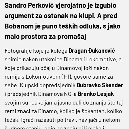
Sandro Perković vjerojatno je izgubio
argument za ostanak na klupi. A pred
Bobanom je puno teških odluka, s jako
malo prostora za promašaj
Fotografije koje je kolega
Dragan Đukanović
snimio nakon utakmice Dinama i Lokomotive, a
koje prikazuju očaj u Dinamovoj loži nakon
remija s Lokomotivom (1-1). govore same za
sebe. Klupski dopredsjednik
Dubravko Skender
i predsjednik Dinamova NO-a
Branko Lesjak
svojim su reakcijama jasno dali do znanja što taj
remi znači za Dinamo, koliko je šokantan, koliko
težak. Igrači razasuti po travi, navijači u nekom
čudnom stanju, gdje ne znaju bi li plakali,