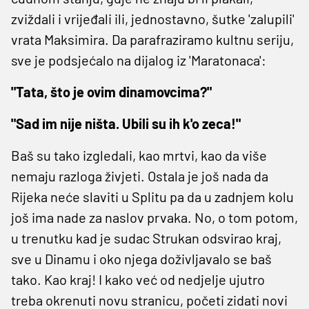
zviždali i vrijeđali ili, jednostavno, šutke 'zalupili'
vrata Maksimira. Da parafraziramo kultnu seriju,
sve je podsjećalo na dijalog iz 'Maratonaca':
"Tata, što je ovim dinamovcima?"
"Sad im nije ništa. Ubili su ih k'o zeca!"
Baš su tako izgledali, kao mrtvi, kao da više
nemaju razloga živjeti. Ostala je još nada da
Rijeka neće slaviti u Splitu pa da u zadnjem kolu
još ima nade za naslov prvaka. No, o tom potom,
u trenutku kad je sudac Strukan odsvirao kraj,
sve u Dinamu i oko njega doživljavalo se baš
tako. Kao kraj! I kako već od nedjelje ujutro
treba okrenuti novu stranicu, početi zidati novi