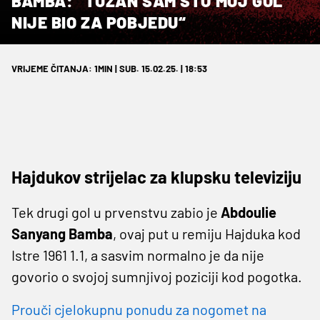
BAMBA: “TUŽAN SAM ŠTO MOJ GOL
NIJE BIO ZA POBJEDU“
VRIJEME ČITANJA: 1MIN | SUB. 15.02.25. | 18:53
Hajdukov strijelac za klupsku televiziju
Tek drugi gol u prvenstvu zabio je
Abdoulie
Sanyang Bamba
, ovaj put u remiju Hajduka kod
Istre 1961 1.1, a sasvim normalno je da nije
govorio o svojoj sumnjivoj poziciji kod pogotka.
Prouči cjelokupnu ponudu za nogomet na