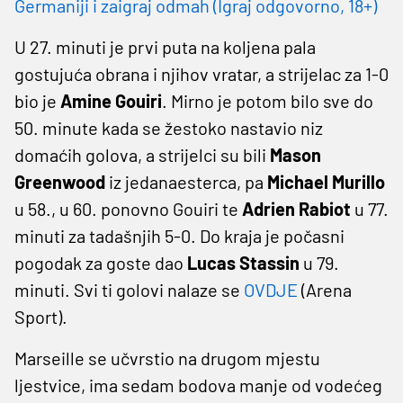
Germaniji i zaigraj odmah (Igraj odgovorno, 18+)
U 27. minuti je prvi puta na koljena pala
gostujuća obrana i njihov vratar, a strijelac za 1-0
bio je
Amine Gouiri
. Mirno je potom bilo sve do
50. minute kada se žestoko nastavio niz
domaćih golova, a strijelci su bili
Mason
Greenwood
iz jedanaesterca, pa
Michael Murillo
u 58., u 60. ponovno Gouiri te
Adrien Rabiot
u 77.
minuti za tadašnjih 5-0. Do kraja je počasni
pogodak za goste dao
Lucas Stassin
u 79.
minuti. Svi ti golovi nalaze se
OVDJE
(Arena
Sport).
Marseille se učvrstio na drugom mjestu
ljestvice, ima sedam bodova manje od vodećeg