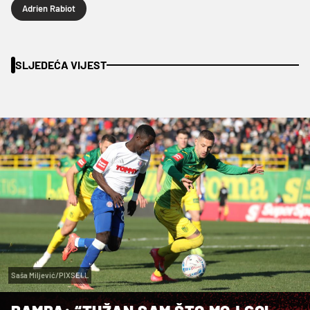
Adrien Rabiot
SLJEDEĆA VIJEST
Saša Miljević/PIXSELL