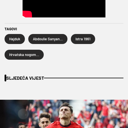
TAGOVI
Hajduk
Abdoulie Sanyang Bamba
Istra 1961
Hrvatska nogometna liga
SLJEDEĆA VIJEST