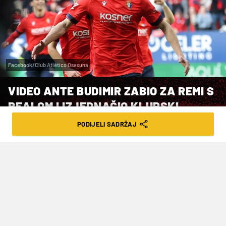
Facebook/Club Atlético Osasuna
VIDEO ANTE BUDIMIR ZABIO ZA REMI S
REALOM I IZJEDNAČIO KLUPSKI
REKORD
PODIJELI SADRŽAJ
VRIJEME ČITANJA: 1MIN | SUB. 15.02.25. | 18:53