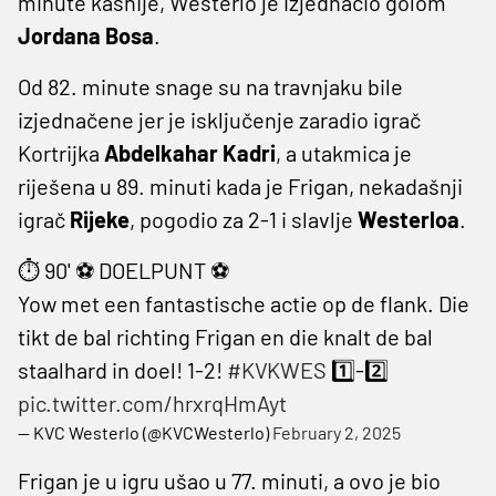
minute kasnije, Westerlo je izjednačio golom
Jordana Bosa
.
Od 82. minute snage su na travnjaku bile
izjednačene jer je isključenje zaradio igrač
Kortrijka
Abdelkahar Kadri
, a utakmica je
riješena u 89. minuti kada je Frigan, nekadašnji
igrač
Rijeke
, pogodio za 2-1 i slavlje
Westerloa
.
⏱️ 90' ⚽️ DOELPUNT ⚽️
Yow met een fantastische actie op de flank. Die
tikt de bal richting Frigan en die knalt de bal
staalhard in doel! 1-2!
#KVKWES
1️⃣-2️⃣
pic.twitter.com/hrxrqHmAyt
— KVC Westerlo (@KVCWesterlo)
February 2, 2025
Frigan je u igru ušao u 77. minuti, a ovo je bio