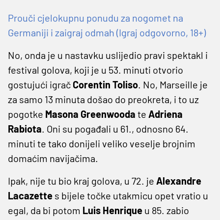
Prouči cjelokupnu ponudu za nogomet na
Germaniji i zaigraj odmah (Igraj odgovorno, 18+)
No, onda je u nastavku uslijedio pravi spektakl i
festival golova, koji je u 53. minuti otvorio
gostujući igrač
Corentin Toliso
. No, Marseille je
za samo 13 minuta došao do preokreta, i to uz
pogotke
Masona Greenwooda
te
Adriena
Rabiota
. Oni su pogađali u 61., odnosno 64.
minuti te tako donijeli veliko veselje brojnim
domaćim navijačima.
Ipak, nije tu bio kraj golova, u 72. je
Alexandre
Lacazette
s bijele točke utakmicu opet vratio u
egal, da bi potom
Luis Henrique
u 85. zabio