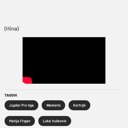
(Hina)
TAGOVI
Jupiler Pro liga
Westerlo
Kortrijk
Matija Frigan
Luka Vušković