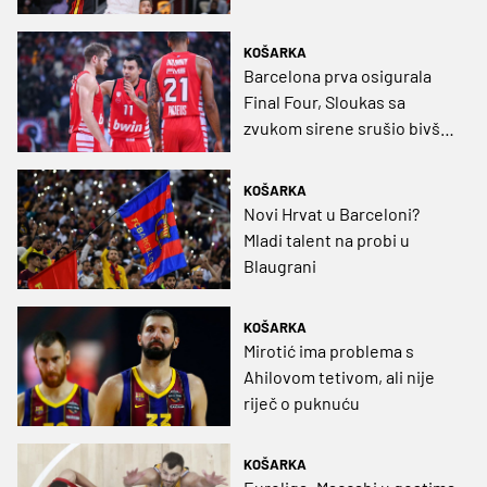
KOŠARKA
Barcelona prva osigurala
Final Four, Sloukas sa
zvukom sirene srušio bivši
klub
KOŠARKA
Novi Hrvat u Barceloni?
Mladi talent na probi u
Blaugrani
KOŠARKA
Mirotić ima problema s
Ahilovom tetivom, ali nije
riječ o puknuću
KOŠARKA