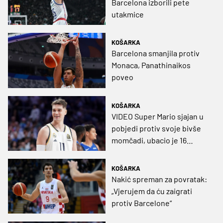
Barcelona izborili pete
utakmice
KOŠARKA
Barcelona smanjila protiv
Monaca, Panathinaikos
poveo
KOŠARKA
VIDEO Super Mario sjajan u
pobjedi protiv svoje bivše
momčadi, ubacio je 16
poena
KOŠARKA
Nakić spreman za povratak:
„Vjerujem da ću zaigrati
protiv Barcelone“