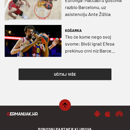
Euroliga: Maccabi u gostima
razbio Barcelonu, uz
asistenciju Ante Žižića
KOŠARKA
Tko će kome nego svoj
svome: Bivši igrač Efesa
prekinuo crni niz Barce
(VIDEO)
UČITAJ VIŠE
PONOSNI PARTNER KLUBOVA