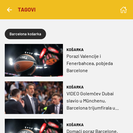
TAGOVI
Barcelona košarka
KOŠARKA
Porazi Valencije i
Fenerbahcea, pobjeda
Barcelone
KOŠARKA
VIDEO Golemčev Dubai
slavio u Münchenu,
Barcelona trijumfirala u
španjolskom ogledu
KOŠARKA
Domaći poraz Barcelone,