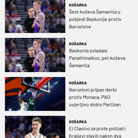
KOŠARKA
Šest koševa Šamanića u
pobjedi Baskonije protiv
Barcelone
KOŠARKA
Baskonia svladala
Panathinaikos, pet koševa
Šamanića
KOŠARKA
Barceloni pripao derbi
protiv Monaca, PAO
uvjerljivo dobio Partizan
KOŠARKA
El Clasico za prste polizati:
Kraljevi slavili nakon dva