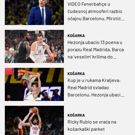
VIDEO Fenerbahçe u
čudesnoj atmosferi razbio
očajnu Barcelonu, Mirotić
'partijao' u Monte Carlu
KOŠARKA
Hezonja ubacio 13 poena u
porazu Real Madrida, Barca
na 'veselim' krilima do
slavlja protiv Šišmiša
KOŠARKA
Kup je u rukama Kraljeva:
Real Madrid svladao
Barcelonu, Hezonja ubacio
12 poena za 11 minuta,
Campazzo MVP završnice
KOŠARKA
Ricky Rubio se vraća na
košarkaški parket