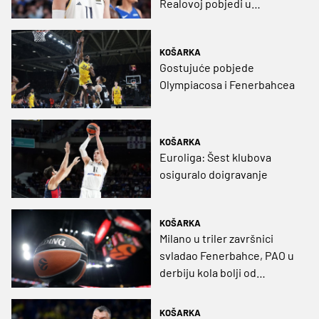
Realovoj pobjedi u
polufinalnoj seriji protiv
Barce
KOŠARKA
Gostujuće pobjede
Olympiacosa i Fenerbahcea
KOŠARKA
Euroliga: Šest klubova
osiguralo doigravanje
KOŠARKA
Milano u triler završnici
svladao Fenerbahce, PAO u
derbiju kola bolji od
Barcelone
KOŠARKA