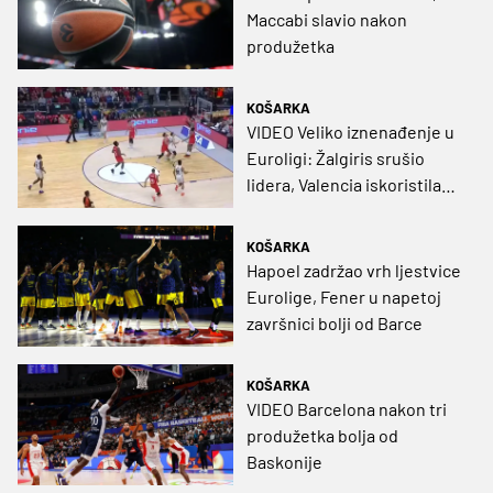
Maccabi slavio nakon
produžetka
KOŠARKA
VIDEO Veliko iznenađenje u
Euroligi: Žalgiris srušio
lidera, Valencia iskoristila
kiks za povratak na vrh
KOŠARKA
Hapoel zadržao vrh ljestvice
Eurolige, Fener u napetoj
završnici bolji od Barce
KOŠARKA
VIDEO Barcelona nakon tri
produžetka bolja od
Baskonije