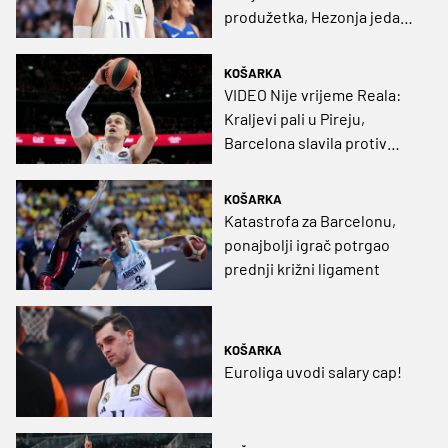
produžetka, Hezonja jedan
od boljih na parketu
KOŠARKA
VIDEO Nije vrijeme Reala:
Kraljevi pali u Pireju,
Barcelona slavila protiv
Hrvata
KOŠARKA
Katastrofa za Barcelonu,
ponajbolji igrač potrgao
prednji križni ligament
KOŠARKA
Euroliga uvodi salary cap!