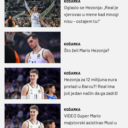
KOŠARKA
Oglasio se Hezonja: „Real je
vjerovao u mene kad mnogi
nisu - ostajem tu!“
KOŠARKA
Što želi Mario Hezonja?
KOŠARKA
Hezonja za 12 milijuna eura
prelazi u Barcu?! Real ima
još jedan način da ga zadrži
KOŠARKA
VIDEO Super Mario
majstorski asistirao Musi u