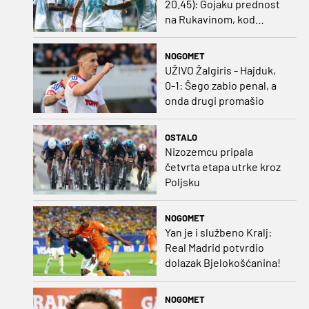
20.45): Gojaku prednost
na Rukavinom, kod
Finaca bivši vratar
Dinama od prve minute
NOGOMET
UŽIVO Žalgiris - Hajduk,
0-1: Šego zabio penal, a
onda drugi promašio
OSTALO
Nizozemcu pripala
četvrta etapa utrke kroz
Poljsku
NOGOMET
Yan je i službeno Kralj:
Real Madrid potvrdio
dolazak Bjelokošćanina!
NOGOMET