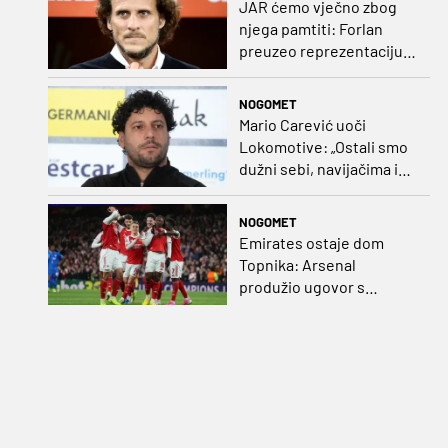
JAR ćemo vječno zbog
njega pamtiti: Forlan
preuzeo reprezentaciju
Urugvaja!
NOGOMET
Mario Carević uoči
Lokomotive: „Ostali smo
dužni sebi, navijačima i
klubu. Očekujem dobru
reakciju momčadi”
NOGOMET
Emirates ostaje dom
Topnika: Arsenal
produžio ugovor s
glavnim sponzorom