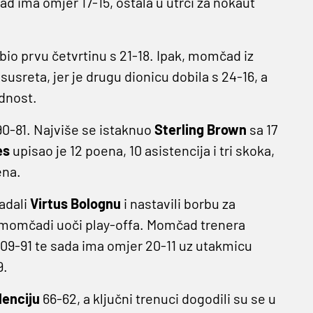
d ima omjer 17-15, ostala u utrci za nokaut
obio prvu četvrtinu s 21-18. Ipak, momčad iz
usreta, jer je drugu dionicu dobila s 24-16, a
ednost.
0-81. Najviše se istaknuo
Sterling Brown
sa 17
es
upisao je 12 poena, 10 asistencija i tri skoka,
ena.
ladali
Virtus
Bolognu
i nastavili borbu za
je momčadi uoči play-offa. Momčad trenera
s 109-91 te sada ima omjer 20-11 uz utakmicu
9.
lenciju
66-62, a ključni trenuci dogodili su se u