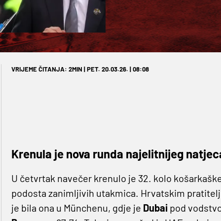
VRIJEME ČITANJA: 2MIN | PET. 20.03.26. | 08:08
Krenula je nova runda najelitnijeg natje
U četvrtak navečer krenulo je 32. kolo košarkaške 
podosta zanimljivih utakmica. Hrvatskim pratitelj
je bila ona u Münchenu, gdje je
Dubai
pod vodstv