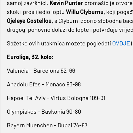
samoj završnici.
Kevin Punter
promašio je otvore
skok i proslijedio loptu
Willu Clyburnu
, koji poga
Ojeleye Costellou
, a Clyburn izborio slobodna b
drugog, ponovno dolazi do lopte i potvrđuje vrij
Sažetke ovih utakmica možete pogledati
OVDJE
Euroliga, 32. kolo:
Valencia - Barcelona 62-66
Anadolu Efes - Monaco 93-98
Hapoel Tel Aviv - Virtus Bologna 109-91
Olympiakos - Baskonia 90-80
Bayern Muenchen - Dubai 74-87