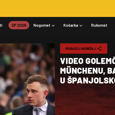
ti
SP 2026
Nogomet
Košarka
Rukomet
PODIJELI SADRŽAJ
VIDEO GOLEMČ
MÜNCHENU, B
U ŠPANJOLSK