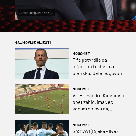
Armin Durgut/PIXSELL
NAJNOVIJE VIJESTI
NOGOMET
Fifa potvrdila da
Infantino i dalje ima
podršku, Uefa odgovorila
kako bojkot ostaje na
snazi
NOGOMET
VIDEO Sandro Kulenović
opet zabio, ima već
sedam golova na
pripremama
NOGOMET
SASTAVI (Rijeka - Ilves