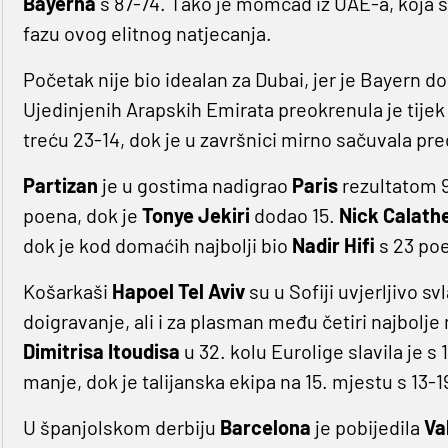
Bayerna
s 87-74. Tako je momčad iz UAE-a, koja sa
fazu ovog elitnog natjecanja.
Početak nije bio idealan za Dubai, jer je Bayern d
Ujedinjenih Arapskih Emirata preokrenula je tijek s
treću 23-14, dok je u završnici mirno sačuvala pr
Partizan
je u gostima nadigrao
Paris
rezultatom 9
poena, dok je
Tonye Jekiri
dodao 15.
Nick Calath
dok je kod domaćih najbolji bio
Nadir
Hifi
s 23 po
Košarkaši
Hapoel Tel Aviv
su u Sofiji uvjerljivo sv
doigravanje, ali i za plasman među četiri najbol
Dimitrisa Itoudisa
u 32. kolu Eurolige slavila je 
manje, dok je talijanska ekipa na 15. mjestu s 13-1
U španjolskom derbiju
Barcelona
je pobijedila
Va