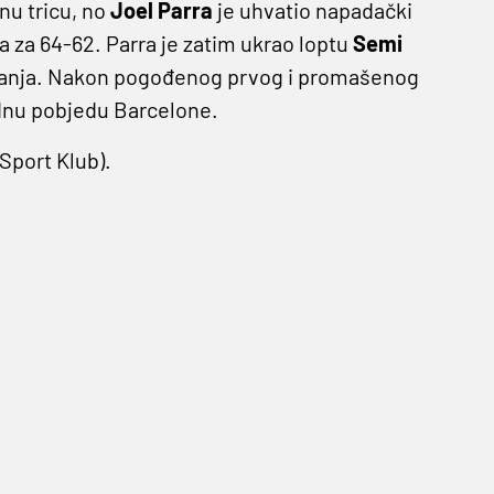
nu tricu, no
Joel Parra
je uhvatio napadački
đa za 64-62. Parra je zatim ukrao loptu
Semi
acanja. Nakon pogođenog prvog i promašenog
ednu pobjedu Barcelone.
(Sport Klub).