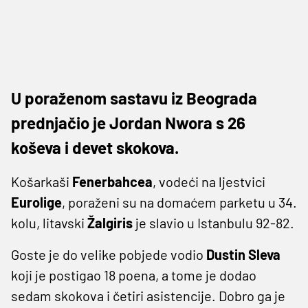
U poraženom sastavu iz Beograda
prednjačio je Jordan Nwora s 26
koševa i devet skokova.
Košarkaši
Fenerbahcea
, vodeći na ljestvici
Eurolige
, poraženi su na domaćem parketu u 34.
kolu, litavski
Žalgiris
je slavio u Istanbulu 92-82.
Goste je do velike pobjede vodio
Dustin Sleva
koji je postigao 18 poena, a tome je dodao
sedam skokova i četiri asistencije. Dobro ga je