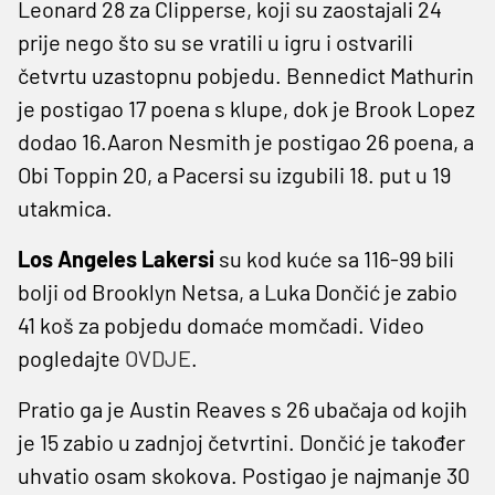
Leonard 28 za Clipperse, koji su zaostajali 24
prije nego što su se vratili u igru ​​i ostvarili
četvrtu uzastopnu pobjedu. Bennedict Mathurin
je postigao 17 poena s klupe, dok je Brook Lopez
dodao 16.Aaron Nesmith je postigao 26 poena, a
Obi Toppin 20, a Pacersi su izgubili 18. put u 19
utakmica.
Los Angeles Lakersi
su kod kuće sa 116-99 bili
bolji od Brooklyn Netsa, a Luka Dončić je zabio
41 koš za pobjedu domaće momčadi. Video
pogledajte
OVDJE
.
Pratio ga je Austin Reaves s 26 ubačaja od kojih
je 15 zabio u zadnjoj četvrtini. Dončić je također
uhvatio osam skokova. Postigao je najmanje 30