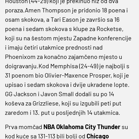
Houston (44-29) koji je prekinuo niz od dva
poraza.Amen Thompson je pridonio 18 poena i
osam skokova, a Tari Eason je završio sa 16
poena i sedam skokova s ​​klupe za Rocketse,
koji su na šestom mjestu Zapadne konferencije
i imaju četiri utakmice prednosti nad
Phoenixom za konačno zajamčeno mjesto u
doigravanju.Kod Memphisa (24-49) je najbolji s
31 poenom bio Olivier-Maxence Prosper, koji je
upisao i sedam skokova i dvije ukradene lopte.
GG Jackson i Javon Small dodali su po 14
koševa za Grizzliese, koji su izgubili peti put
zaredom i 13. put u posljednjih 14 utakmica.
Prva momčad
NBA Oklahoma City Thunder
su
kod kuće sa 131-113 bili bolji od
Chicago