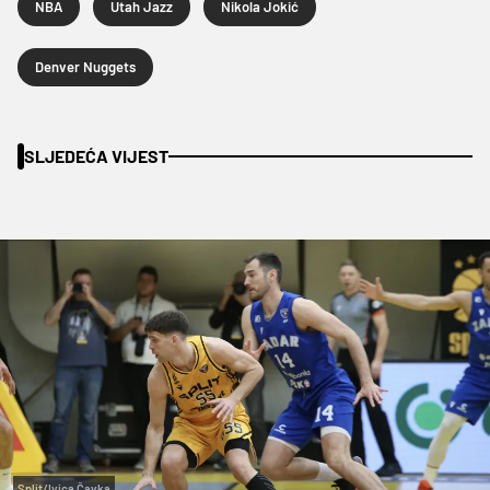
NBA
Utah Jazz
Nikola Jokić
Denver Nuggets
SLJEDEĆA VIJEST
Split/Ivica Čavka