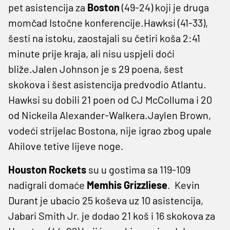
pet asistencija za
Boston
(49-24) koji je druga
momčad Istočne konferencije.Hawksi (41-33),
šesti na istoku, zaostajali su četiri koša 2:41
minute prije kraja, ali nisu uspjeli doći
bliže.Jalen Johnson je s 29 poena, šest
skokova i šest asistencija predvodio Atlantu.
Hawksi su dobili 21 poen od CJ McColluma i 20
od Nickeila Alexander-Walkera.Jaylen Brown,
vodeći strijelac Bostona, nije igrao zbog upale
Ahilove tetive lijeve noge.
Houston Rockets
su u gostima sa 119-109
nadigrali domaće
Memhis Grizzliese
. Kevin
Durant je ubacio 25 koševa uz 10 asistencija,
Jabari Smith Jr. je dodao 21 koš i 16 skokova za