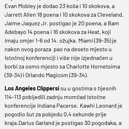
Evan Mobley je dodao 23 koša i 10 skokova, a
Jarrett Allen 18 poena i 10 skokova za Cleveland.
Jaime Jaquez Jr. postigao je 20 poena, a Bam
Adebayo 14 poena i 16 skokova za Heat, koji
imaju omjer 1-6 od 14. ožujka. Miami (39-35) je
nakon ovog poraza pao na deseto mjesto u
Istočnoj konferenciji i više nije izjednačen u
borbi za osmo mjesto sa Charlotte Hornetsima
(39-34) i Orlando Magicom (39-34).
Los Angeles Clippersi
su u gostima s tijesnih
114-113 pobijedili zadnju momčad Istočne
konferencije Indiana Pacerse. Kawhi Leonard je
pogodio šut za pobjedu 0,4 sekunde prije
kraja.Darius Garland je postigao 30 pogodaka, a