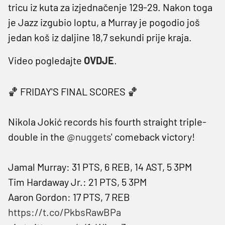
tricu iz kuta za izjednačenje 129-29. Nakon toga
je Jazz izgubio loptu, a Murray je pogodio još
jedan koš iz daljine 18,7 sekundi prije kraja.
Video pogledajte
OVDJE
.
🏀 FRIDAY'S FINAL SCORES 🏀
Nikola Jokić records his fourth straight triple-
double in the
@nuggets
' comeback victory!
Jamal Murray: 31 PTS, 6 REB, 14 AST, 5 3PM
Tim Hardaway Jr.: 21 PTS, 5 3PM
Aaron Gordon: 17 PTS, 7 REB
https://t.co/PkbsRawBPa