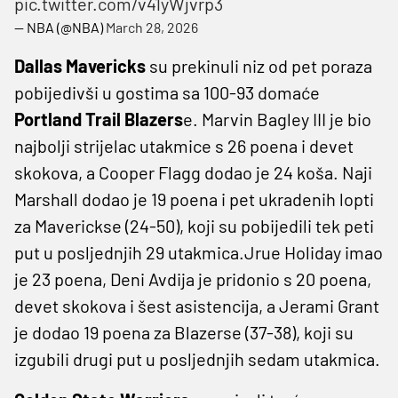
pic.twitter.com/v41yWjvrp3
— NBA (@NBA)
March 28, 2026
Dallas Mavericks
su prekinuli niz od pet poraza
pobijedivši u gostima sa 100-93 domaće
Portland Trail Blazers
e. Marvin Bagley III je bio
najbolji strijelac utakmice s 26 poena i devet
skokova, a Cooper Flagg dodao je 24 koša. Naji
Marshall dodao je 19 poena i pet ukradenih lopti
za Maverickse (24-50), koji su pobijedili tek peti
put u posljednjih 29 utakmica.Jrue Holiday imao
je 23 poena, Deni Avdija je pridonio s 20 poena,
devet skokova i šest asistencija, a Jerami Grant
je dodao 19 poena za Blazerse (37-38), koji su
izgubili drugi put u posljednjih sedam utakmica.