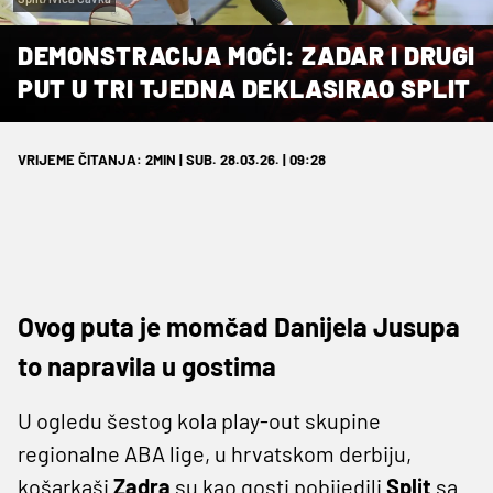
DEMONSTRACIJA MOĆI: ZADAR I DRUGI
PUT U TRI TJEDNA DEKLASIRAO SPLIT
VRIJEME ČITANJA: 2MIN | SUB. 28.03.26. | 09:28
Ovog puta je momčad Danijela Jusupa
to napravila u gostima
U ogledu šestog kola play-out skupine
regionalne ABA lige, u hrvatskom derbiju,
košarkaši
Zadra
su kao gosti pobijedili
Split
sa