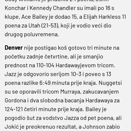
Konchar i Kennedy Chandler su imali po 16 s
klupe, Ace Bailey je dodao 15, a Elijah Harkless 11
poena za Utah (21-53), koji je vodio veći dio
drugog poluvremena.
Denver
nije postigao koš gotovo tri minute na
početku zadnje četvrtine, ali je smanjio
prednost na 110-104 Hardawayjevom tricom.
Jazz je odgovorio serijom 10-3 i poveo s 13
poena razlike 6:49 minuta prije kraja. Nuggetsi
su se oporavili ​​tricom Murraya, zakucavanjem
Gordona i dva slobodna bacanja Hardawaya za
124-121 četiri minute prije kraja. Bailey je
pogodio šut za vodstvo Jazza od pet poena, ali
Jokić je preokrenuo rezultat, a Johnson zabio