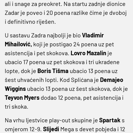
ali i snage za preokret. Na startu zadnje dionice
Zadar je poveo i 20 poena razlike čime je dvoboj
i definitivno riješen.
U sastavu Zadra najbolji je bio
Vladimir
Mihailović,
koji je postigao 24 poena uz pet
asistencija i pet skokova.
Lovro Mazalin
je
ubacio 17 poena uz pet skokova i tri ukradene
lopte, dok je
Boris Tišma
ubacio 13 poena uz
šest uhvaćenih lopti. Kod Splićana je
Demajeo
Wiggins
ubacio 13 poena uz šest skokova, dok je
Teyvon Myers
dodao 12 poena, pet asistencija i
tri skoka.
Na vrhu ljestvice play-out skupine je
Spartak
s
omjerom 12-9.
Slijedi
Mega s devet pobjeda i 12