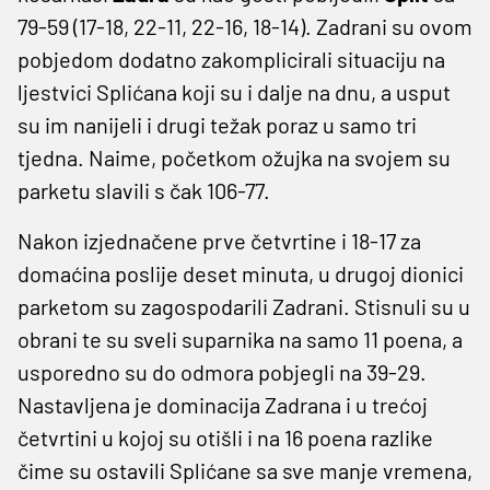
79-59 (17-18, 22-11, 22-16, 18-14). Zadrani su ovom
pobjedom dodatno zakomplicirali situaciju na
ljestvici Splićana koji su i dalje na dnu, a usput
su im nanijeli i drugi težak poraz u samo tri
tjedna. Naime, početkom ožujka na svojem su
parketu slavili s čak 106-77.
Nakon izjednačene prve četvrtine i 18-17 za
domaćina poslije deset minuta, u drugoj dionici
parketom su zagospodarili Zadrani. Stisnuli su u
obrani te su sveli suparnika na samo 11 poena, a
usporedno su do odmora pobjegli na 39-29.
Nastavljena je dominacija Zadrana i u trećoj
četvrtini u kojoj su otišli i na 16 poena razlike
čime su ostavili Splićane sa sve manje vremena,