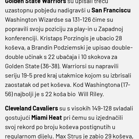
Golden State Warriors
su upisali treću
uzastopnu pobjedu nadigravši u
San Franciscu
Washington Wizardse sa 131-126 čime su
popravili svoju poziciju za play-in u Zapadnoj
konferenciji. Kristaps Porzingis je ubacio 28
koševa, a Brandin Podziemski je upisao double-
double učinak s 22 ubačaja i 10 skokova za
Golden State (36-38). Warriorsi su napravili
seriju 19-5 pred kraj utakmice kojom su izbrisali
zaostatak od pet koševa. Kod Washingtona (17-
56) najbolji je s 22 koša bio Will Riley.
Cleveland Cavaliers
su s visokih 149-128 svladali
gostujući
Miami Heat
pri čemu su izjednačili
svoj rekord po broju koševa postignutih u
regularnom dijelu. Max Strus je zabio 29 koševa,