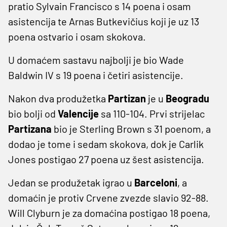
pratio Sylvain Francisco s 14 poena i osam
asistencija te Arnas Butkevičius koji je uz 13
poena ostvario i osam skokova.
U domaćem sastavu najbolji je bio Wade
Baldwin IV s 19 poena i četiri asistencije.
Nakon dva produžetka
Partizan
je u
Beogradu
bio bolji od
Valencije
sa 110-104. Prvi strijelac
Partizana
bio je Sterling Brown s 31 poenom, a
dodao je tome i sedam skokova, dok je Carlik
Jones postigao 27 poena uz šest asistencija.
Jedan se produžetak igrao u
Barceloni
, a
domaćin je protiv Crvene zvezde slavio 92-88.
Will Clyburn je za domaćina postigao 18 poena,