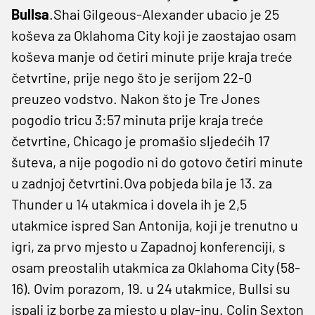
Bullsa
.Shai Gilgeous-Alexander ubacio je 25
koševa za Oklahoma City koji je zaostajao osam
koševa manje od četiri minute prije kraja treće
četvrtine, prije nego što je serijom 22-0
preuzeo vodstvo. Nakon što je Tre Jones
pogodio tricu 3:57 minuta prije kraja treće
četvrtine, Chicago je promašio sljedećih 17
šuteva, a nije pogodio ni do gotovo četiri minute
u zadnjoj četvrtini.Ova pobjeda bila je 13. za
Thunder u 14 utakmica i dovela ih je 2,5
utakmice ispred San Antonija, koji je trenutno u
igri, za prvo mjesto u Zapadnoj konferenciji, s
osam preostalih utakmica za Oklahoma City (58-
16). Ovim porazom, 19. u 24 utakmice, Bullsi su
ispali iz borbe za mjesto u play-inu. Colin Sexton