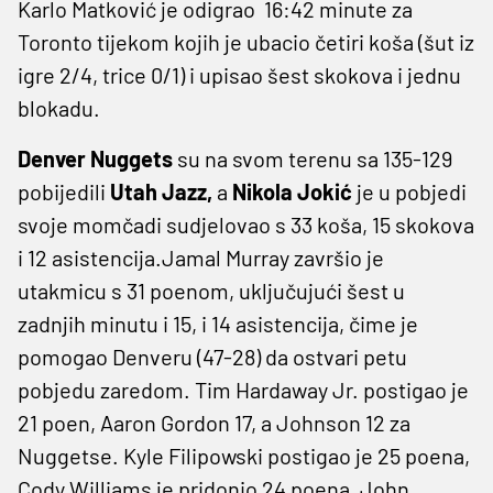
Karlo Matković je odigrao 16:42 minute za
Toronto tijekom kojih je ubacio četiri koša (šut iz
igre 2/4, trice 0/1) i upisao šest skokova i jednu
blokadu.
Denver Nuggets
su na svom terenu sa 135-129
pobijedili
Utah Jazz,
a
Nikola Jokić
je u pobjedi
svoje momčadi sudjelovao s 33 koša, 15 skokova
i 12 asistencija.Jamal Murray završio je
utakmicu s 31 poenom, uključujući šest u
zadnjih minutu i 15, i 14 asistencija, čime je
pomogao Denveru (47-28) da ostvari petu
pobjedu zaredom. Tim Hardaway Jr. postigao je
21 poen, Aaron Gordon 17, a Johnson 12 za
Nuggetse. Kyle Filipowski postigao je 25 poena,
Cody Williams je pridonio 24 poena, John