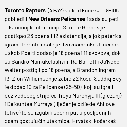
Toronto Raptors
(41-32) su kod kuće sa 119-106
pobijedili
New Orleans Pelicanse
i sada su peti
u Istočnoj konferenciji. Scottie Barnes je
postigao 23 poena i 12 asistencija, a još peterica
igrača Toronta imalo je dvoznamenkasti učinak.
Jakob Poeltl dodao je 18 poena i 11 skokova, dok
su Sandro Mamukelashvili, RJ Barrett i Ja'Kobe
Walter postigli po 18 poena, a Brandon Ingram
13. Zion Williamson je zabio 22 koša, Saddiq Bey
je dodao 19 za Pelicanse (25-50), koji su igrali
bez vodećeg strijelca Treya Murphyja III (gležanj)
i Dejountea Murraya (liječenje ozljede Ahilove
tetive) te su izgubili sedmi put u posljednjih
osam gostujućih utakmica. Hrvatski košarkaš