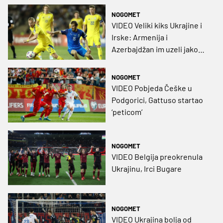
NOGOMET
VIDEO Veliki kiks Ukrajine i
Irske: Armenija i
Azerbajdžan im uzeli jako
bitne bodove
NOGOMET
VIDEO Pobjeda Češke u
Podgorici, Gattuso startao
‘peticom’
NOGOMET
VIDEO Belgija preokrenula
Ukrajinu, Irci Bugare
NOGOMET
VIDEO Ukrajina bolja od