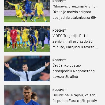
NOGOMET
Milošević preuzima krivnju,
Džeko je možda odigrao
posljednju utakmicu za BiH
NOGOMET
VIDEO Tragedija BiH u
Zenici: Imali prolaz do 85.
minute, Ukrajinci u završnici
šokirali Bilino Polje
NOGOMET
Ševčenko postao
predsjednik Nogometnog
saveza Ukrajine
NOGOMET
BiH ide na Ukrajinu, Velšani
će put do Eura tražiti protiv