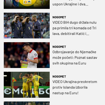
uspon Ukrajine i dva
ponajveća autsajdera Eura
NOGOMET
VIDEO BiH dugo držala nulu
pa primila tri komada od Tri
lava, debitirali Katić i
Radeljić
NOGOMET
Odbrojavanje do Njemačke
može početi: Poznat sastav
svih skupina na Euru
NOGOMET
VIDEO Ukrajina preokretom
protiv Islanda izborila
nastup na Euru!