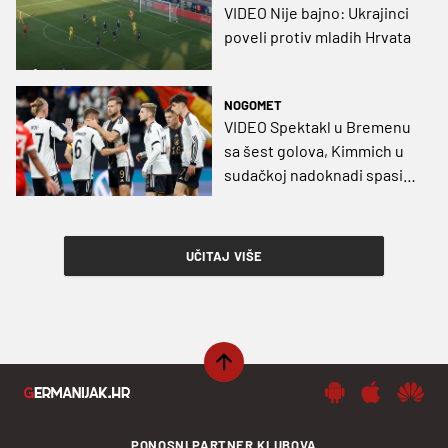
VIDEO Nije bajno: Ukrajinci
poveli protiv mladih Hrvata
NOGOMET
VIDEO Spektakl u Bremenu
sa šest golova, Kimmich u
sudačkoj nadoknadi spasio
Elf protiv Ukrajine
UČITAJ VIŠE
PONOSNI PARTNER KLUBOVA