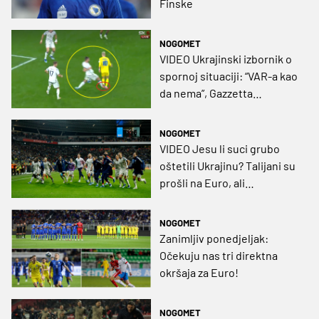
Finske
NOGOMET
VIDEO Ukrajinski izbornik o
spornoj situaciji: “VAR-a kao
da nema”, Gazzetta
španjolskom sucu dala 5,5
NOGOMET
VIDEO Jesu li suci grubo
oštetili Ukrajinu? Talijani su
prošli na Euro, ali
BayArenom su odzvanjali
zvižduci nakon sumnjive
NOGOMET
situacije
Zanimljiv ponedjeljak:
Očekuju nas tri direktna
okršaja za Euro!
NOGOMET