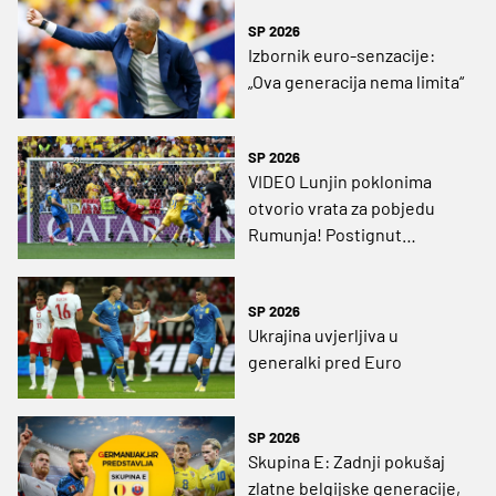
SP 2026
Izbornik euro-senzacije:
„Ova generacija nema limita“
SP 2026
VIDEO Lunjin poklonima
otvorio vrata za pobjedu
Rumunja! Postignut
najljepši gol na Euru
SP 2026
Ukrajina uvjerljiva u
generalki pred Euro
SP 2026
Skupina E: Zadnji pokušaj
zlatne belgijske generacije,