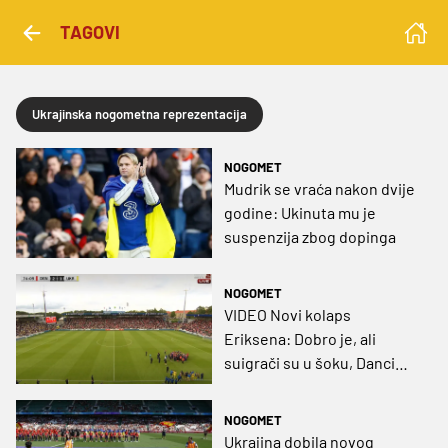
TAGOVI
Ukrajinska nogometna reprezentacija
NOGOMET
Mudrik se vraća nakon dvije
godine: Ukinuta mu je
suspenzija zbog dopinga
NOGOMET
VIDEO Novi kolaps
Eriksena: Dobro je, ali
suigrači su u šoku, Danci
zazivaju kraj karijere
NOGOMET
Ukrajina dobila novog