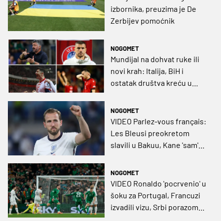
izbornika, preuzima je De
Zerbijev pomoćnik
NOGOMET
Mundijal na dohvat ruke ili
novi krah: Italija, BiH i
ostatak društva kreću u
napete dodatne
kvalifikacije
NOGOMET
VIDEO Parlez-vous français:
Les Bleusi preokretom
slavili u Bakuu, Kane 'sam'
pobijedio Albaniju
NOGOMET
VIDEO Ronaldo 'pocrvenio' u
šoku za Portugal, Francuzi
izvadili vizu, Srbi porazom
ostali bez šansi za SP