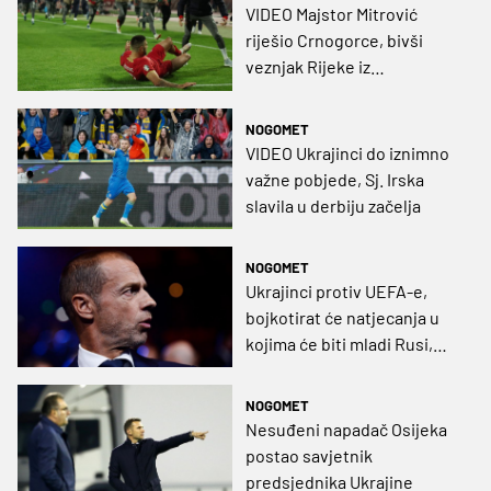
VIDEO Majstor Mitrović
riješio Crnogorce, bivši
veznjak Rijeke iz
slobodnjaka presudio
Sjevernoj Irskoj, Litva
NOGOMET
iznenadila Mađarsku
VIDEO Ukrajinci do iznimno
važne pobjede, Sj. Irska
slavila u derbiju začelja
NOGOMET
Ukrajinci protiv UEFA-e,
bojkotirat će natjecanja u
kojima će biti mladi Rusi,
iako bez ruskih obilježja
NOGOMET
Nesuđeni napadač Osijeka
postao savjetnik
predsjednika Ukrajine