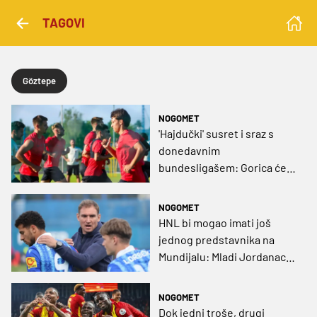
TAGOVI
Göztepe
NOGOMET
'Hajdučki' susret i sraz s
donedavnim
bundesligašem: Gorica će
na pripremama biti na
pravim testovima
NOGOMET
HNL bi mogao imati još
jednog predstavnika na
Mundijalu: Mladi Jordanac
na širem popisu za Ameriku!
NOGOMET
Dok jedni troše, drugi