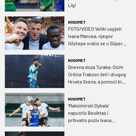
Lig!
NOGOMET
FOTO/VIDEO Veliki uspjeh
Ivana Mancea, njegov
Göztepe vratio se u Süper
Ligu!
NOGOMET
Dnevna doza Turaka: Osim
Oršića Trabzon želi i drugog
Hrvata Sveca, a pomoći bi
trebao i Dragan Šolak
NOGOMET
'Maksimirski Dybala'
napustio Besiktas i
prihvatio poziv Ivana
Mancea, dogovorena
jednogodišnja posudba