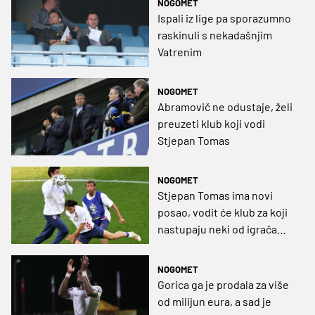
NOGOMET
Ispali iz lige pa sporazumno
raskinuli s nekadašnjim
Vatrenim
NOGOMET
Abramovič ne odustaje, želi
preuzeti klub koji vodi
Stjepan Tomas
NOGOMET
Stjepan Tomas ima novi
posao, vodit će klub za koji
nastupaju neki od igrača
koji su igrali u HNL-u
NOGOMET
Gorica ga je prodala za više
od milijun eura, a sad je