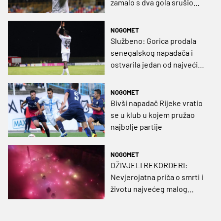
zamalo s dva gola srušio
posrnulog velikana (VIDEO)
NOGOMET
Službeno: Gorica prodala
senegalskog napadača i
ostvarila jedan od najvećih
transfera u povijesti
NOGOMET
Bivši napadač Rijeke vratio
se u klub u kojem pružao
najbolje partije
NOGOMET
OŽIVJELI REKORDERI:
Nevjerojatna priča o smrti i
životu najvećeg malog
kluba u Turskoj (VIDEO)