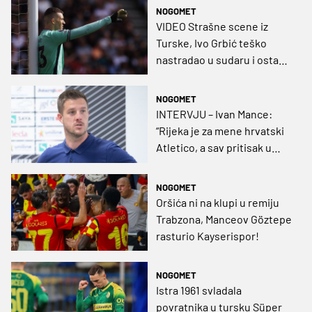
polufinale Kupa
NOGOMET
VIDEO Strašne scene iz
Turske, Ivo Grbić teško
nastradao u sudaru i ostao
ležati na tlu
NOGOMET
INTERVJU – Ivan Mance:
“Rijeka je za mene hrvatski
Atletico, a sav pritisak u
derbiju je na Hajduku. HNL?
Prestanimo ga gaziti!
NOGOMET
Oršića ni na klupi u remiju
Trabzona, Manceov Göztepe
rasturio Kayserispor!
NOGOMET
Istra 1961 svladala
povratnika u tursku Süper