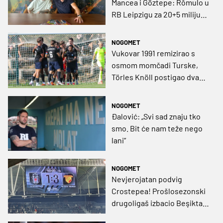
Mancea i Göztepe: Rômulo u
RB Leipzigu za 20+5 milijuna
eura!
NOGOMET
Vukovar 1991 remizirao s
osmom momčadi Turske,
Törles Knöll postigao dva
pogotka
NOGOMET
Đalović: „Svi sad znaju tko
smo. Bit će nam teže nego
lani“
NOGOMET
Nevjerojatan podvig
Crostepea! Prošlosezonski
drugoligaš izbacio Beşiktaş
i nakon 49 godina izborio