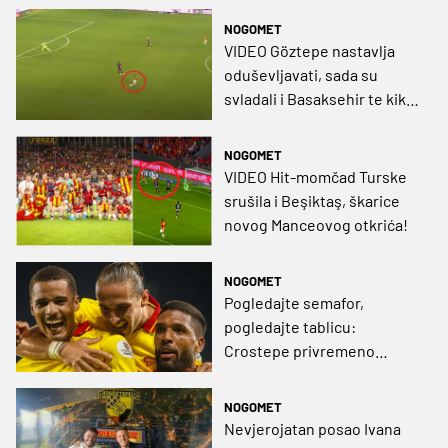
NOGOMET
VIDEO Göztepe nastavlja
oduševljavati, sada su
svladali i Basaksehir te kiks
Fenerbahcea iskoristili za
skok na treće mjesto!
NOGOMET
VIDEO Hit-momčad Turske
srušila i Beşiktaş, škarice
novog Manceovog otkrića!
NOGOMET
Pogledajte semafor,
pogledajte tablicu:
Crostepe privremeno
preuzeo vrh Süper Lig!
NOGOMET
Nevjerojatan posao Ivana