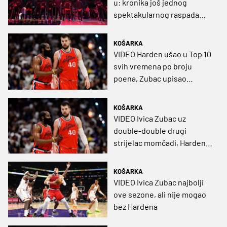
u: kronika još jednog
spektakularnog raspada
Clippersa
KOŠARKA
VIDEO Harden ušao u Top 10
svih vremena po broju
poena, Zubac upisao
double-double, Šarić opet
na klupi
KOŠARKA
VIDEO Ivica Zubac uz
double-double drugi
strijelac momčadi, Harden
oborio rekord franšize
KOŠARKA
VIDEO Ivica Zubac najbolji
ove sezone, ali nije mogao
bez Hardena