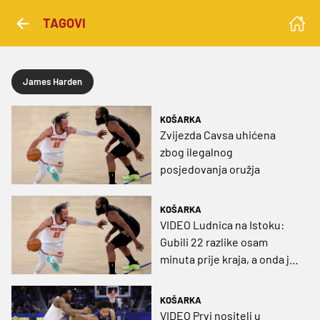
TAGOVI
James Harden
KOŠARKA
Zvijezda Cavsa uhićena
zbog ilegalnog
posjedovanja oružja
KOŠARKA
VIDEO Ludnica na Istoku:
Gubili 22 razlike osam
minuta prije kraja, a onda je
uslijedio neviđeni juriš i
povijesna pobjeda
KOŠARKA
VIDEO Prvi nositelj u