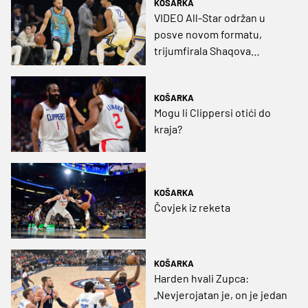
KOŠARKA
VIDEO All-Star održan u
posve novom formatu,
trijumfirala Shaqova
momčad
KOŠARKA
Mogu li Clippersi otići do
kraja?
KOŠARKA
Čovjek iz reketa
KOŠARKA
Harden hvali Zupca:
„Nevjerojatan je, on je jedan