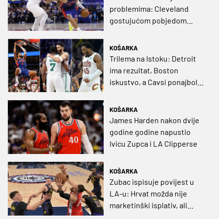
problemima: Cleveland
gostujućom pobjedom
stigao na korak od finala
konferencije
KOŠARKA
Trilema na Istoku: Detroit
ima rezultat, Boston
iskustvo, a Cavsi ponajbolje
ofenzivce današnjice
KOŠARKA
James Harden nakon dvije
godine godine napustio
Ivicu Zupca i LA Clipperse
KOŠARKA
Zubac ispisuje povijest u
LA-u: Hrvat možda nije
marketinški isplativ, ali
Clippersi će ga pamtiti