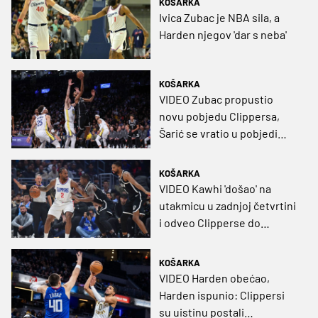
KOŠARKA
Ivica Zubac je NBA sila, a
Harden njegov 'dar s neba'
KOŠARKA
VIDEO Zubac propustio
novu pobjedu Clippersa,
Šarić se vratio u pobjedi
Warriorsa
KOŠARKA
VIDEO Kawhi 'došao' na
utakmicu u zadnjoj četvrtini
i odveo Clipperse do
pobjede, nova briljantna
partija Jokića
KOŠARKA
VIDEO Harden obećao,
Harden ispunio: Clippersi
su uistinu postali