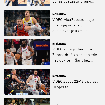
od razloga zašto igramo
ovako dobro“
KOŠARKA
VIDEO Ivica Zubac opet je
imao sjajnu večer,
sudjelovao je u velikoj
pobjedi Clippersa
KOŠARKA
VIDEO Vintage Harden vodio
Zupca i društvo do pobjede
nad Jokićem, Šarić bez
minuta
KOŠARKA
VIDEO Zubac 22+12 u porazu
Clippersa