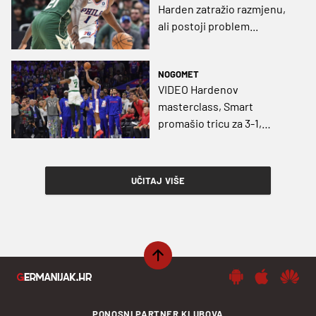
Harden zatražio razmjenu,
ali postoji problem...
NOGOMET
VIDEO Hardenov
masterclass, Smart
promašio tricu za 3-1,
Denveru nije pomoglo ni
Jokićevih 53 poena
UČITAJ VIŠE
PONOSNI PARTNER KLUBOVA