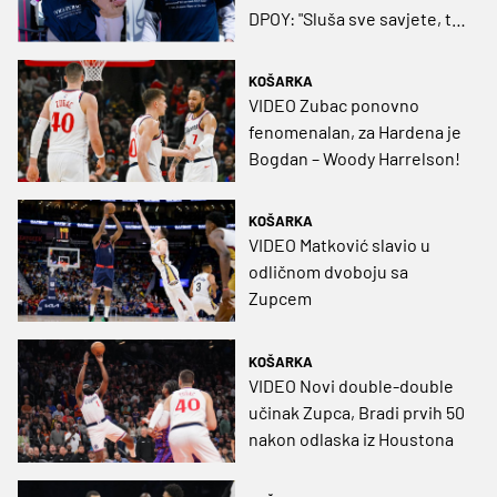
DPOY: "Sluša sve savjete, to
je najvažnije"
KOŠARKA
VIDEO Zubac ponovno
fenomenalan, za Hardena je
Bogdan – Woody Harrelson!
KOŠARKA
VIDEO Matković slavio u
odličnom dvoboju sa
Zupcem
KOŠARKA
VIDEO Novi double-double
učinak Zupca, Bradi prvih 50
nakon odlaska iz Houstona