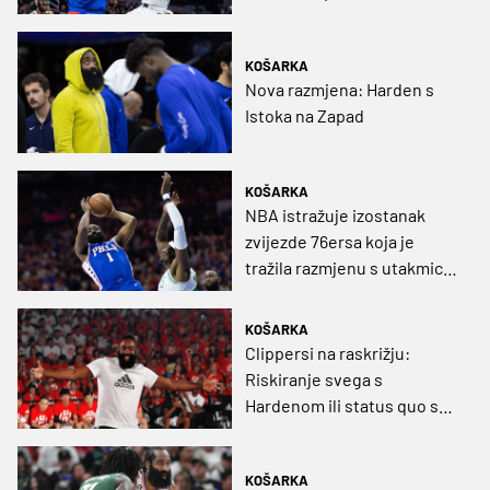
zastrašujući, Zubac i
društvo slavili i u osmoj
KOŠARKA
zaredom!
Nova razmjena: Harden s
Istoka na Zapad
KOŠARKA
NBA istražuje izostanak
zvijezde 76ersa koja je
tražila razmjenu s utakmice
protiv Milwaukeeja
KOŠARKA
Clippersi na raskrižju:
Riskiranje svega s
Hardenom ili status quo s
'boležljivim' Kawhijem i
Georgeom
KOŠARKA