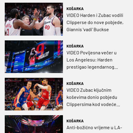
KOŠARKA
VIDEO Harden i Zubac vodili
Clipperse do nove pobjede,
Giannis 'vadi' Buckse
KOŠARKA
VIDEO Povijesna večer u
Los Angelesu: Harden
prestigao legendarnog
Shaqa, Zubac ostao 'na
korak do'
KOŠARKA
VIDEO Zubac ključnim
koševima donio pobjedu
Clippersima kod vodeće
momčadi Istoka
KOŠARKA
Anti-božićno vrijeme u LA-