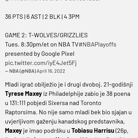
36 PTS | 6 AST | 2 BLK | 4 3PM
GAME 2: T-WOLVES/GRIZZLIES
Tues. 8:30pm/et on NBA TV
#NBAPlayoffs
presented by Google Pixel
pic.twitter.com/iyE4Jet5Fj
— NBA (@NBA)
April 16, 2022
Mladi igrač obilježio je i drugi dvoboj. 21-godišnji
Tyrese Maxey
iz Philadelphije zabio je 38 poena
u 131:111 pobjedi Sixersa nad Toronto
Raptorsima. No nije samo mladi bek bio sjajan u
uvjerljivom gaženju kanadskog predstavnika,
Maxey
je imao podršku u
Tobiasu Harrisu
(26p,