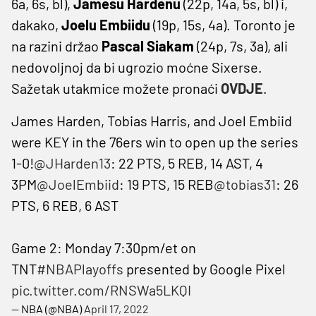
6a, 6s, bl),
Jamesu Hardenu
(22p, 14a, 5s, bl) i,
dakako,
Joelu Embiidu
(19p, 15s, 4a). Toronto je
na razini držao
Pascal Siakam
(24p, 7s, 3a), ali
nedovoljnoj da bi ugrozio moćne Sixerse.
Sažetak utakmice možete pronaći
OVDJE
.
James Harden, Tobias Harris, and Joel Embiid
were KEY in the 76ers win to open up the series
1-0!
@JHarden13
: 22 PTS, 5 REB, 14 AST, 4
3PM
@JoelEmbiid
: 19 PTS, 15 REB
@tobias31
: 26
PTS, 6 REB, 6 AST
Game 2: Monday 7:30pm/et on
TNT
#NBAPlayoffs
presented by Google Pixel
pic.twitter.com/RNSWa5LKQI
— NBA (@NBA)
April 17, 2022