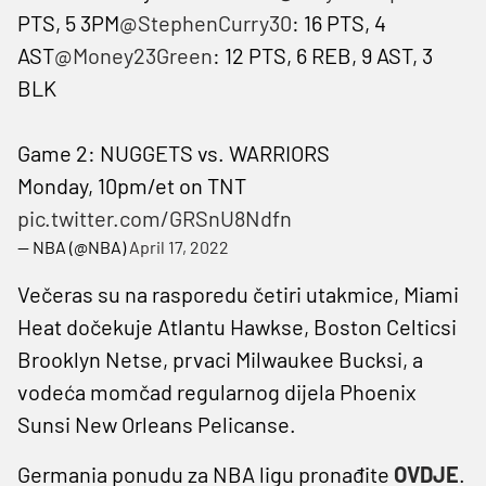
PTS, 5 3PM
@StephenCurry30
: 16 PTS, 4
AST
@Money23Green
: 12 PTS, 6 REB, 9 AST, 3
BLK
Game 2: NUGGETS vs. WARRIORS
Monday, 10pm/et on TNT
pic.twitter.com/GRSnU8Ndfn
— NBA (@NBA)
April 17, 2022
Večeras su na rasporedu četiri utakmice, Miami
Heat dočekuje Atlantu Hawkse, Boston Celticsi
Brooklyn Netse, prvaci Milwaukee Bucksi, a
vodeća momčad regularnog dijela Phoenix
Sunsi New Orleans Pelicanse.
Germania ponudu za NBA ligu pronađite
OVDJE
.