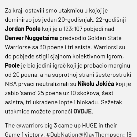
Za kraj, ostavili smo utakmicu u kojoj je
dominirao još jedan 20-godišnjak, 22-godišnji
Jordan Poole
koji je u 123:107 pobjedi nad
Denver Nuggetsima
predvodio Golden State
Warriorse sa 30 poena i tri asista. Warriorsi su
do pobjede stigli sjajnom kolektivnom igrom,
Poole
je bio jedini igrač koji je prebacio marginu
od 20 poena, a na suprotnoj strani šesterostruki
NBA prvaci neutralizirali su
Nikolu Jokića
koji je
zabio 'samo' 25 poena uz 10 skokova, šest
asistra, tri ukradene lopte i blokadu. Sažetak
utakmice možete pronaći
OVDJE
.
The
@warriors
big 3 came up HUGE in their
Game 1 victory!
#DubNation
@KlayThompson
: 19