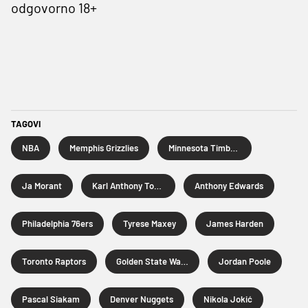
odgovorno 18+
TAGOVI
NBA
Memphis Grizzlies
Minnesota Timberwolves
Ja Morant
Karl Anthony Towns
Anthony Edwards
Philadelphia 76ers
Tyrese Maxey
James Harden
Toronto Raptors
Golden State Warriors
Jordan Poole
Pascal Siakam
Denver Nuggets
Nikola Jokić