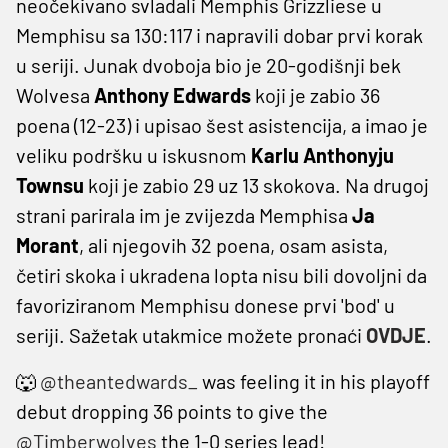
neočekivano svladali Memphis Grizzliese u
Memphisu sa 130:117 i napravili dobar prvi korak
u seriji. Junak dvoboja bio je 20-godišnji bek
Wolvesa
Anthony Edwards
koji je zabio 36
poena (12-23) i upisao šest asistencija, a imao je
veliku podršku u iskusnom
Karlu Anthonyju
Townsu
koji je zabio 29 uz 13 skokova. Na drugoj
strani parirala im je zvijezda Memphisa
Ja
Morant
, ali njegovih 32 poena, osam asista,
četiri skoka i ukradena lopta nisu bili dovoljni da
favoriziranom Memphisu donese prvi 'bod' u
seriji. Sažetak utakmice možete pronaći
OVDJE
.
🐺
@theantedwards_
was feeling it in his playoff
debut dropping 36 points to give the
@Timberwolves
the 1-0 series lead!