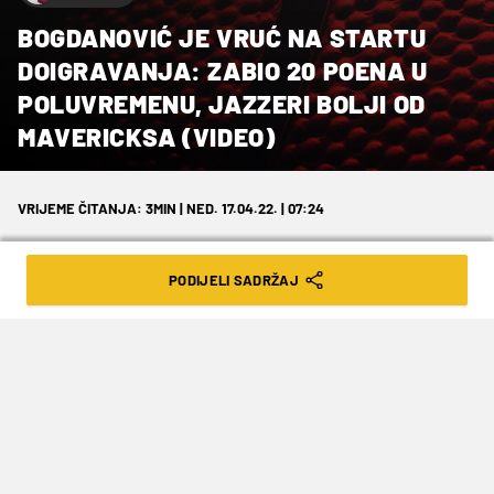
BOGDANOVIĆ JE VRUĆ NA STARTU
DOIGRAVANJA: ZABIO 20 POENA U
POLUVREMENU, JAZZERI BOLJI OD
MAVERICKSA (VIDEO)
VRIJEME ČITANJA: 3MIN | NED. 17.04.22. | 07:24
PODIJELI SADRŽAJ
Babo je držao suigrače u igri u prvom
dijelu
Prve 24 minute otvaranja ovosezonskog NBA