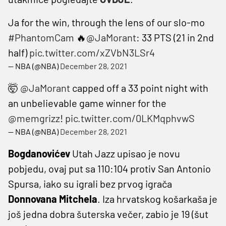
Ja for the win, through the lens of our slo-mo
#PhantomCam
🔥
@JaMorant
: 33 PTS (21 in 2nd
half)
pic.twitter.com/xZVbN3LSr4
— NBA (@NBA)
December 28, 2021
🤯
@JaMorant
capped off a 33 point night with
an unbelievable game winner for the
@memgrizz
!
pic.twitter.com/0LKMqphvwS
— NBA (@NBA)
December 28, 2021
Bogdanovićev
Utah Jazz upisao je novu
pobjedu, ovaj put sa 110:104 protiv San Antonio
Spursa, iako su igrali bez prvog igrača
Donnovana Mitchela
. Iza hrvatskog košarkaša je
još jedna dobra šuterska večer, zabio je 19 (šut