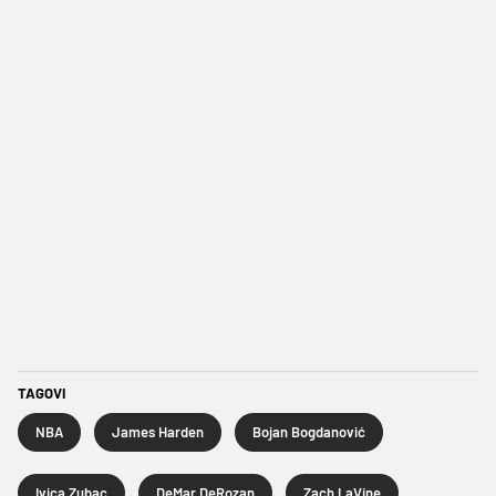
TAGOVI
NBA
James Harden
Bojan Bogdanović
Ivica Zubac
DeMar DeRozan
Zach LaVine