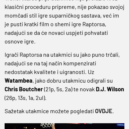
klasični proceduru pripreme, nije pokazao svojoj
momčadi stil igre suparničkog sastava, već im
je pusti kratki film o shemi igre Raptorsa,
nadajući se da će novaci uspjeti pohvatati
osnove igre.
Igrači Raptorsa na utakmici su jako puno trčali,
nadajući se na taj način kompenzirati
nedostatak kvalitete i uigranosti. Uz
Watambea
, jako dobru utakmicu odigrali su
Chris Boutcher
(21p, 5s, 2a) te novak
D.J. Wilson
(26p, 13s, 1a, 2ul).
Sažetak utakmice možete pogledati
OVDJE
.