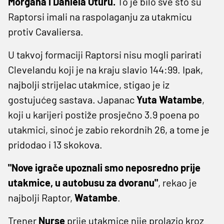
Morgana i Daniela Oturu.
To je bilo sve što su
Raptorsi imali na raspolaganju za utakmicu
protiv Cavaliersa.
U takvoj formaciji Raptorsi nisu mogli parirati
Clevelandu koji je na kraju slavio 144:99. Ipak,
najbolji strijelac utakmice, stigao je iz
gostujućeg sastava. Japanac
Yuta Watambe
,
koji u karijeri postiže prosječno 3.9 poena po
utakmici, sinoć je zabio rekordnih 26, a tome je
pridodao i 13 skokova.
"Nove igrače upoznali smo neposredno prije
utakmice, u autobusu za dvoranu"
, rekao je
najbolji Raptor,
Watambe
.
Trener
Nurse
prije utakmice nije prolazio kroz