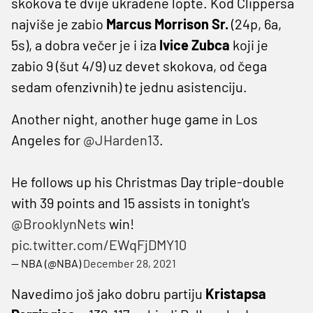
skokova te dvije ukradene lopte. Kod Clippersa
najviše je zabio
Marcus Morrison Sr.
(24p, 6a,
5s), a dobra večer je i iza
Ivice Zubca
koji je
zabio 9 (šut 4/9) uz devet skokova, od čega
sedam ofenzivnih) te jednu asistenciju.
Another night, another huge game in Los
Angeles for
@JHarden13
.
He follows up his Christmas Day triple-double
with 39 points and 15 assists in tonight's
@BrooklynNets
win!
pic.twitter.com/EWqFjDMY10
— NBA (@NBA)
December 28, 2021
Navedimo još jako dobru partiju
Kristapsa