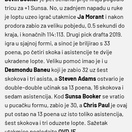
tricu za +1 Sunsa. No, u zadnjem napadu u ruke
je loptu uzeo igrač utakmice
Ja Morant
i nakon
prodora zabio za veliku pobjedu, 0.5 sekundi do
kraja, i konačnih 114:113. Drugi pick drafta 2019.
igra u sjajnoj formi, a sinoć je briljirao s 33
poena, po četiri skoka i asistencije te dvije
ukradene lopte. Veliku pomoć imao je i u
Desmondu Baneu
koji je zabio 32 uz šest
skokova i tri asista, a
Steven Adams
ostvario je
double-double učinak sa 13 poena, 16 skokova i
sedam asistencija. Kod
Sunsa
Booker
se vratio
u pucačku formu, zabio je 30, a
Chris Paul
je ovaj
put ostao na 13 poena uz isto toliko asistencija,
šest skokova i tri oduzete lopte. Sažetak
utakmice pogledajte
OVDJE
.