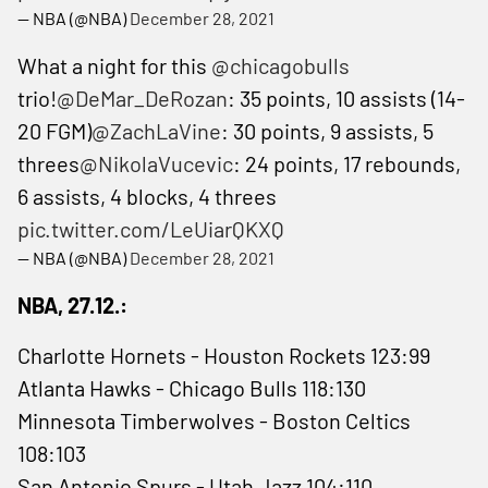
— NBA (@NBA)
December 28, 2021
What a night for this
@chicagobulls
trio!
@DeMar_DeRozan
: 35 points, 10 assists (14-
20 FGM)
@ZachLaVine
: 30 points, 9 assists, 5
threes
@NikolaVucevic
: 24 points, 17 rebounds,
6 assists, 4 blocks, 4 threes
pic.twitter.com/LeUiarQKXQ
— NBA (@NBA)
December 28, 2021
NBA, 27.12.:
Charlotte Hornets - Houston Rockets 123:99
Atlanta Hawks - Chicago Bulls 118:130
Minnesota Timberwolves - Boston Celtics
108:103
San Antonio Spurs - Utah Jazz 104:110