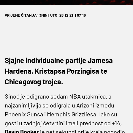
VRIJEME ČITANJA: 3MIN | UTO. 28.12.21. | 07:16
Sjajne individualne partije Jamesa
Hardena, Kristapsa Porzingisa te
Chicagovog trojca.
Sinoć je odigrano sedam NBA utakmica, a
najzanimljivija se odigrala u Arizoni između
Phoenix Sunsa i Memphis Grizzliesa. Iako su
gosti u zadnjoj četvrtini imali prednost od +14,
Devin Booker
je pet sekundi prije kraja pogodio