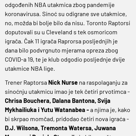
odgođenih NBA utakmica zbog pandemije
koronavirusa. Sinoć su odigrane sve utakmice,
no, možda bi bolje bilo da nisu. Toronto Raptorsi
doputovali su u Cleveland s tek osmoricom
igrača. Čak 11 igrača Raprorsa posljednjih je
dana bilo podvrgnuto mjerama opreza zbog
COVID-a 19, te je klub odgodio posljednje dvije
utakmice NBA lige.
Trener Raptorsa
Nick Nurse
na raspolaganju za
sinoćnju utakmicu imao je tek četiri prvotimca -
Chrisa Bouchera, Dalana Bantona, Svija
Mykhailiuka i Yutu Watanabea -
a njima je, kako
bi skrpao momčad, pridodao četiri nova igraća -
D.J. Wilsona, Tremonta Watersa, Juwana