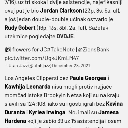
7/16), uz tri skoka i dvije asistencije, najefikasniji
ovaj put je bio
Jordan Clarkson
(23p, 8s, 5a, ul),
a još jedan double-double učinak ostvario je
Rudy Gobert
(16p, 13s, 3bl, 2a, 1ul). Sažetak
utakmice pogledajte
OVDJE
.
📹| flowers for JC
#TakeNote
|
@ZionsBank
pic.twitter.com/UgkJKmLM47
— Utah Jazz (@utahjazz)
December 28, 2021
Los Angeles Clippersi bez
Paula Georgea i
Kawhija Leonarda
nisu mogli protiv najjače
momčad Istoka Brookyln Netsa koji su na kraju
slavili sa 124:108, iako su i gosti igrali bez
Kevina
Duranta
i
Kyriea Irwinga
. No, imali su
Jamesa
Hardena
koji je zabio 39 uz 15 asistencija i osam