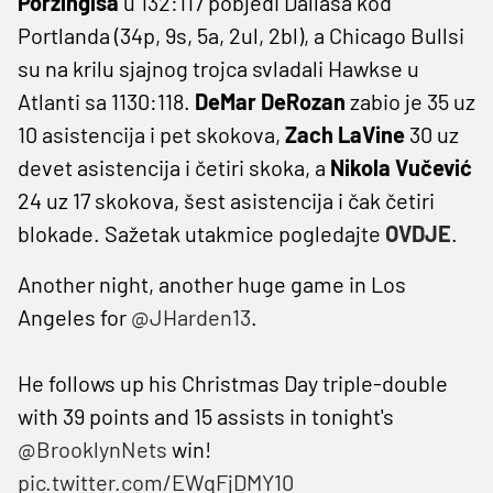
Porzingisa
u 132:117 pobjedi Dallasa kod
Portlanda (34p, 9s, 5a, 2ul, 2bl), a Chicago Bullsi
su na krilu sjajnog trojca svladali Hawkse u
Atlanti sa 1130:118.
DeMar DeRozan
zabio je 35 uz
10 asistencija i pet skokova,
Zach LaVine
30 uz
devet asistencija i četiri skoka, a
Nikola Vučević
24 uz 17 skokova, šest asistencija i čak četiri
blokade. Sažetak utakmice pogledajte
OVDJE
.
Another night, another huge game in Los
Angeles for
@JHarden13
.
He follows up his Christmas Day triple-double
with 39 points and 15 assists in tonight's
@BrooklynNets
win!
pic.twitter.com/EWqFjDMY10