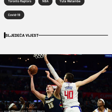
Toronto Raptors
NBA
Yuta Watambe
Covid-19
SLJEDEĆA VIJEST
ary A. Vasquez-USA TODAY Sports