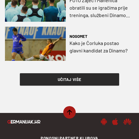
FOTO Zajec i Manenica
obratili su se igračima prije
treninga, službeni Dinamo
kratko poručio: „Nema
predaje“
NOGOMET
Kako je Ćorluka postao
glavni kandidat za Dinamo?
UČITAJ VIŠE
PONOSNI PARTNER KLUBOVA