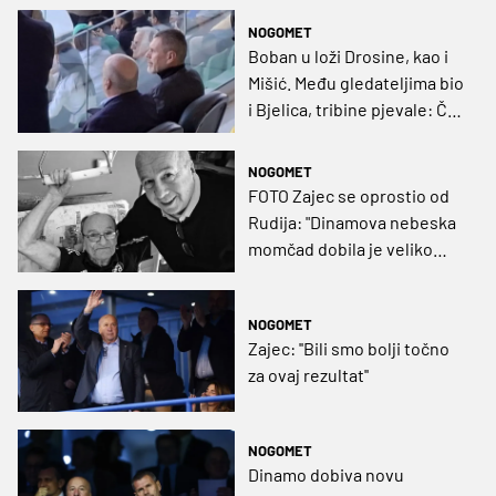
NOGOMET
Boban u loži Drosine, kao i
Mišić. Među gledateljima bio
i Bjelica, tribine pjevale: Ča
im delamo!
NOGOMET
FOTO Zajec se oprostio od
Rudija: "Dinamova nebeska
momčad dobila je veliko
pojačanje"
NOGOMET
Zajec: ''Bili smo bolji točno
za ovaj rezultat''
NOGOMET
Dinamo dobiva novu