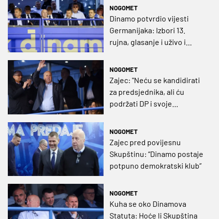
NOGOMET
Dinamo potvrdio vijesti
Germanijaka: Izbori 13.
rujna, glasanje i uživo i
online!
NOGOMET
Zajec: "Neću se kandidirati
za predsjednika, ali ću
podržati DP i svoje
prijatelje"
NOGOMET
Zajec pred povijesnu
Skupštinu: “Dinamo postaje
potpuno demokratski klub”
NOGOMET
Kuha se oko Dinamova
Statuta: Hoće li Skupština