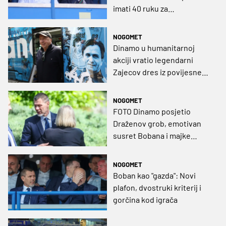
imati 40 ruku za
revolucionarne promjene?
NOGOMET
Dinamo u humanitarnoj
akciji vratio legendarni
Zajecov dres iz povijesne
sezone
NOGOMET
FOTO Dinamo posjetio
Draženov grob, emotivan
susret Bobana i majke
Biserke
NOGOMET
Boban kao "gazda": Novi
plafon, dvostruki kriterij i
gorčina kod igrača