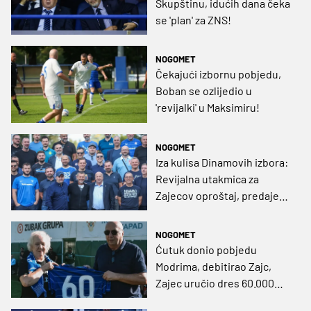
Skupštinu, idućih dana čeka
se 'plan' za ZNS!
NOGOMET
Čekajući izbornu pobjedu,
Boban se ozlijedio u
'revijalki' u Maksimiru!
NOGOMET
Iza kulisa Dinamovih izbora:
Revijalna utakmica za
Zajecov oproštaj, predaje
Bobanu 'traku'!
NOGOMET
Ćutuk donio pobjedu
Modrima, debitirao Zajc,
Zajec uručio dres 60.000
članici kluba