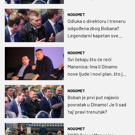
Bobana?
NOGOMET
Odluka o direktoru i treneru
odgođena zbog Bobana?
Legendarni kapetan sve
bliže Dinamu
NOGOMET
Svi čekaju što će reći
Manenica: Ima li Dinamo
nove ljude i novi plan, što je
sa Zajecom, Bobanom...?
NOGOMET
Boban je prvi put najavio
povratak u Dinamo! Je li sad
'taj' pravi trenutak?
NOGOMET