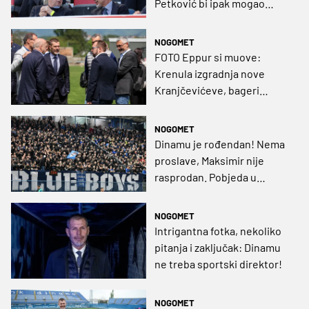
Petković bi ipak mogao
ostati, Baturinin odlazak
sve izvjesniji
NOGOMET
FOTO Eppur si muove:
Krenula izgradnja nove
Kranjčevićeve, bageri
krenuli s rušenjem!
NOGOMET
Dinamu je rođendan! Nema
proslave, Maksimir nije
rasprodan. Pobjeda u
derbiju opet bi 'zapalila'
Zagreb
NOGOMET
Intrigantna fotka, nekoliko
pitanja i zaključak: Dinamu
ne treba sportski direktor!
NOGOMET