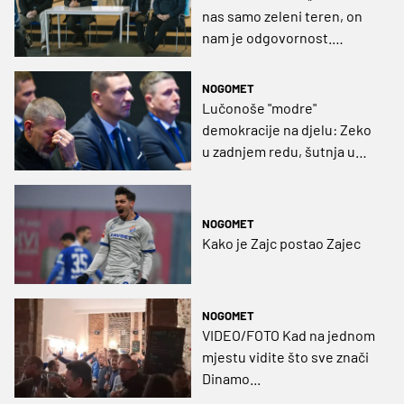
nas samo zeleni teren, on
nam je odgovornost.
Navijači zaslužuju veliki
Dinamo”
NOGOMET
Lučonoše "modre"
demokracije na djelu: Zeko
u zadnjem redu, šutnja u
prvom planu
NOGOMET
Kako je Zajc postao Zajec
NOGOMET
VIDEO/FOTO Kad na jednom
mjestu vidite što sve znači
Dinamo...