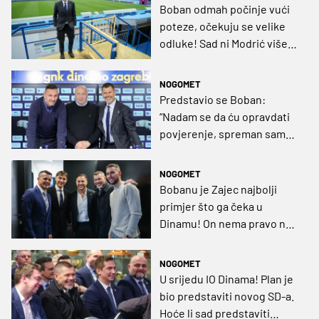
Boban odmah počinje vući
poteze, očekuju se velike
odluke! Sad ni Modrić više
nije samo san?
NOGOMET
Predstavio se Boban:
“Nadam se da ću opravdati
povjerenje, spreman sam
puno raditi“
NOGOMET
Bobanu je Zajec najbolji
primjer što ga čeka u
Dinamu! On nema pravo na
neuspjeh
NOGOMET
U srijedu IO Dinama! Plan je
bio predstaviti novog SD-a.
Hoće li sad predstaviti