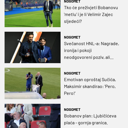
NOGOMET
Tko će preživjeti Bobanovu
'metlu' i je li Velimir Zajec
sljedeći?
NOGOMET
Svečanost HNL-a: Nagrade,
ironija i pokoji
neodgovoreni poziv, ali
spektakl!
NOGOMET
Emotivan oproštaj Sučića,
Maksimir skandirao: 'Pero,
Pero!'
NOGOMET
Bobanov plan: Ljubičićeva
plaća - gornja granica.