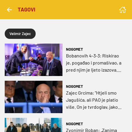
TAGOVI
Velimir Zajec
NOGOMET
Bobanovih 4-3-3: Riskirao
je, pogađao i promašivao, a
pred njim je ljeto izazova.
Ali, najvažniji cilj je ostvario!
NOGOMET
Zajec Grcima: “Htjeli smo
Jagušića, ali PAO je platio
više. On je tvrdoglav, jako
dobar igrač“
NOGOMET
Zvonimir Boban: „Zanima