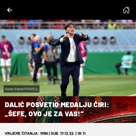
Goran Stanzl/PIXSELL
DALIĆ POSVETIO MEDALJU ĆIRI:
„ŠEFE, OVO JE ZA VAS!“
VRIJEME ČITANJA: 1MIN | SUB. 17.12.22. | 18:11