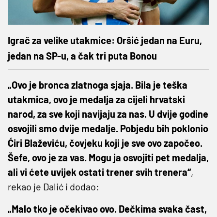
Igrač za velike utakmice: Oršić jedan na Euru,
jedan na SP-u, a čak tri puta Bonou
„Ovo je bronca zlatnoga sjaja. Bila je teška
utakmica, ovo je medalja za cijeli hrvatski
narod, za sve koji navijaju za nas. U dvije godine
osvojili smo dvije medalje. Pobjedu bih poklonio
Ćiri Blaževiću, čovjeku koji je sve ovo započeo.
Šefe, ovo je za vas. Mogu ja osvojiti pet medalja,
ali vi ćete uvijek ostati trener svih trenera“
,
rekao je Dalić i dodao:
„Malo tko je očekivao ovo. Dečkima svaka čast,