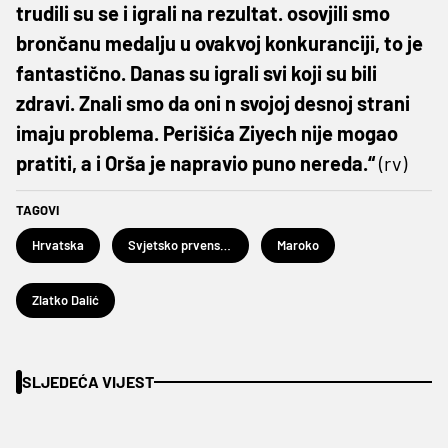
trudili su se i igrali na rezultat. osovjili smo
brončanu medalju u ovakvoj konkuranciji, to je
fantastično. Danas su igrali svi koji su bili
zdravi. Znali smo da oni n svojoj desnoj strani
imaju problema. Perišića Ziyech nije mogao
pratiti, a i Orša je napravio puno nereda.“
(rv)
TAGOVI
Hrvatska
Svjetsko prvenstvo u nogometu Katar 2022.
Maroko
Zlatko Dalić
SLJEDEĆA VIJEST