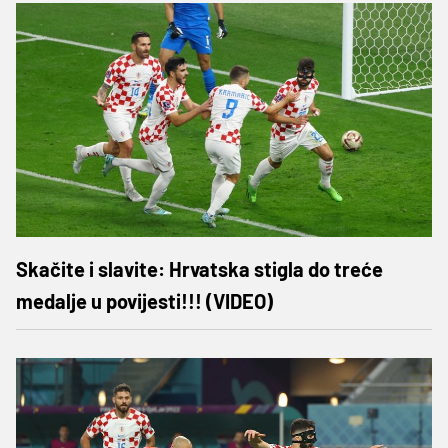
Skačite i slavite: Hrvatska stigla do treće
medalje u povijesti!!! (VIDEO)