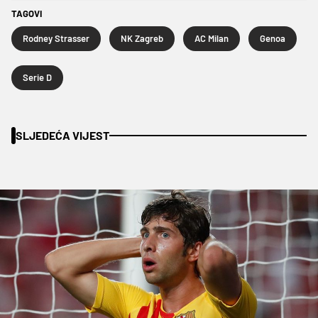
TAGOVI
Rodney Strasser
NK Zagreb
AC Milan
Genoa
Serie D
SLJEDEĆA VIJEST