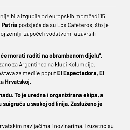
nije bila izgubila od europskih momčadi 15
 Patria
podsjeća da su Los Cafeteros, što je
j zemlji, započeli vodstvom, a završili
 će morati raditi na obrambenom dijelu“,
ezano za Argentinca na klupi Kolumbije.
ještava za medije poput
El Espectadora
,
El
ita
Hrvatskoj
.
nadu. To je uredna i organizirana ekipa, a
suigraču u svakoj od linija. Zasluženo je
hrvatskim navijačima i novinarima. Izuzetno su