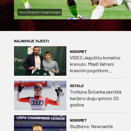
Travis Register-Imagn Images
NAJNOVIJE VIJESTI
NOGOMET
VIDEO Jagušiću konačno
krenulo: Mladi Vatreni
krasnim pogotkom
potvrdio sjajnu formu
OSTALO
Trofejna Švicarka završila
karijeru dugu gotovo 20
godina
NOGOMET
Službeno: Newcastle