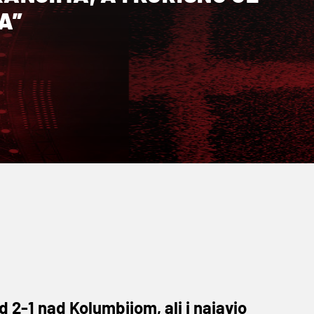
MA”
 2-1 nad Kolumbijom, ali i najavio