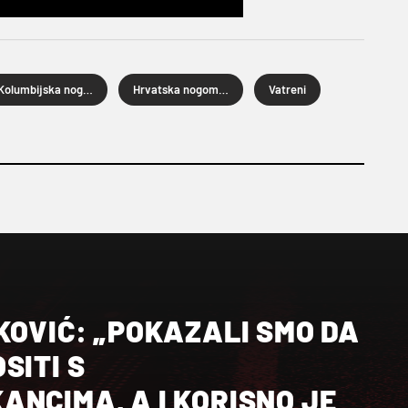
Kolumbijska nogometna reprezentacija
Hrvatska nogometna reprezentacija
Vatreni
KOVIĆ: „POKAZALI SMO DA
SITI S
NCIMA, A I KORISNO JE