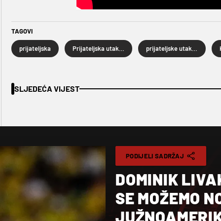
TAGOVI
prijateljska
Prijateljska utakmica
prijateljske utakmice
SLJEDEĆA VIJEST
PODIJELI SADRŽAJ
DOMINIK LIVA
SE MOŽEMO NO
JUŽNOAMERIKA