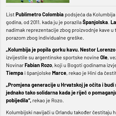
List
Publimetro Colombia
podsjeća da Kolumbija 
godina, od 2011. kada ju je porazila
Španjolska
.
La
nadimak reprezentacije zbog proizvodnje kave u to
porazom zbog individualne greške.
„Kolumbija je popila gorku kavu. Nestor Lorenzo
izvijestile su argentinske sportske novine
Ole
, v
Novinar
Fabian Rozo
, koji u Bogoti godinama izv
Tiempa
i španjolske
Marce
, rekao je Hini da čest
„Promjena generacije u Hrvatskoj je očita i budi 
jednako tako solidarna kada je riječ o pomaganju 
pobijedila“,
rekao je Rozo.
Kolumbijski navijači u Orlandu također čestitaju 