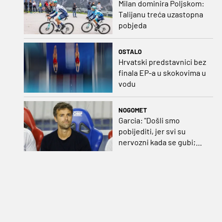
Milan dominira Poljskom:
Talijanu treća uzastopna
pobjeda
OSTALO
Hrvatski predstavnici bez
finala EP-a u skokovima u
vodu
NOGOMET
Garcia: "Došli smo
pobijediti, jer svi su
nervozni kada se gubi;
Pukštas: "Moja emotivna
utakmica pred djedom i
bakom"