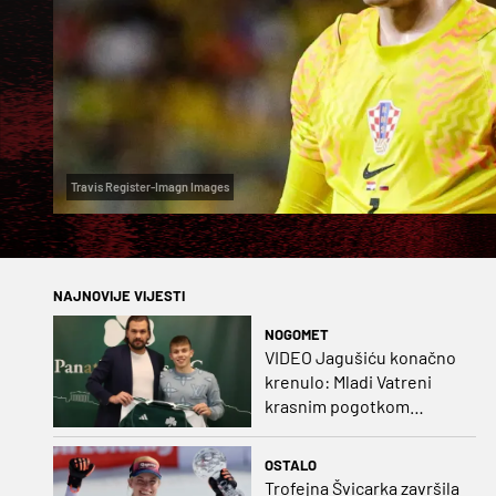
Travis Register-Imagn Images
NAJNOVIJE VIJESTI
NOGOMET
VIDEO Jagušiću konačno
krenulo: Mladi Vatreni
krasnim pogotkom
potvrdio sjajnu formu
OSTALO
Trofejna Švicarka završila