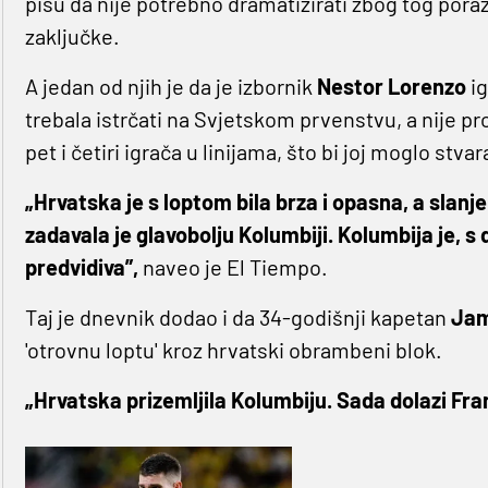
pišu da nije potrebno dramatizirati zbog tog poraza
zaključke.
A jedan od njih je da je izbornik
Nestor Lorenzo
i
trebala istrčati na Svjetskom prvenstvu, a nije pr
pet i četiri igrača u linijama, što bi joj moglo stva
„Hrvatska je s loptom bila brza i opasna, a slanje
zadavala je glavobolju Kolumbiji. Kolumbija je, s 
predvidiva”,
naveo je El Tiempo.
Taj je dnevnik dodao i da 34-godišnji kapetan
Jam
'otrovnu loptu' kroz hrvatski obrambeni blok.
„Hrvatska prizemljila Kolumbiju. Sada dolazi Fr