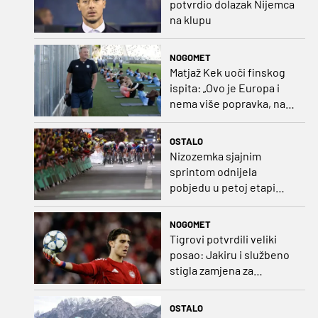
potvrdio dolazak Nijemca
na klupu
NOGOMET
Matjaž Kek uoči finskog
ispita: „Ovo je Europa i
nema više popravka, na
Rujevici se nešto pita i
Rijeku!“
OSTALO
Nizozemka sjajnim
sprintom odnijela
pobjedu u petoj etapi
Toura
NOGOMET
Tigrovi potvrdili veliki
posao: Jakiru i službeno
stigla zamjena za
Pandura
OSTALO