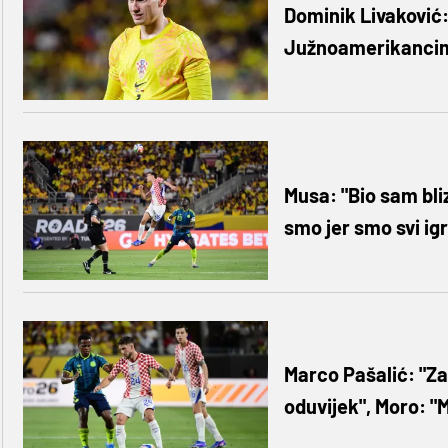
Dominik Livaković:
Južnoamerikancima,
Musa: "Bio sam bliz
smo jer smo svi igr
Marco Pašalić: "Za
oduvijek", Moro: "