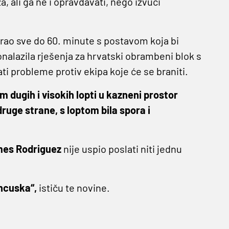
, ali ga ne i opravdavati, nego izvući
grao sve do 60. minute s postavom koja bi
onalazila rješenja za hrvatski obrambeni blok s
rati probleme protiv ekipa koje će se braniti.
m dugih i visokih lopti u kazneni prostor
druge strane, s loptom bila spora i
es Rodriguez
nije uspio poslati niti jednu
ancuska“,
ističu te novine.