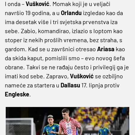
I onda –
Vušković
. Momak koji je u veljači
navršio 19 godina, a u
Orlandu
izgledao kao da
ima desetak više i tri svjetska prvenstva iza
sebe. Zabio, komandirao, izlazio s loptom kao
stoper iz nekih prošlih vremena, bez straha, s
gardom. Kad se u završnici otresao
Ariasa
kao
da skida kaput, pomislili smo – evo novog šefa
obrane. Takvi se ne rađaju često i privilegij ga je
imati kod sebe. Zapravo,
Vušković
se ozbiljno
nameće za startera u
Dallasu
17. lipnja protiv
Engleske
.