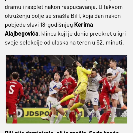
dramu i rasplet nakon raspucavanja. U takvom
okruženju bolje se snašla BiH, koja dan nakon
pobjede slavi 18-godišnjeg
Kerima
Alajbegovića
, klinca koji je donio preokret u igri
svoje selekcije od ulaska na teren u 62. minuti.
BiH nije dominirala, ali je prošla. Sada kreće