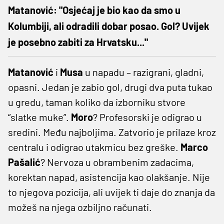
Matanović: "Osjećaj je bio kao da smo u
Kolumbiji, ali odradili dobar posao. Gol? Uvijek
je posebno zabiti za Hrvatsku..."
Matanović
i
Musa
u napadu – razigrani, gladni,
opasni. Jedan je zabio gol, drugi dva puta tukao
u gredu, taman koliko da izborniku stvore
“slatke muke”.
Moro
? Profesorski je odigrao u
sredini. Među najboljima. Zatvorio je prilaze kroz
centralu i odigrao utakmicu bez greške.
Marco
Pašalić
? Nervoza u obrambenim zadacima,
korektan napad, asistencija kao olakšanje. Nije
to njegova pozicija, ali uvijek ti daje do znanja da
možeš na njega ozbiljno računati.