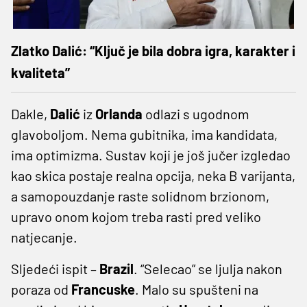
Zlatko Dalić: “Ključ je bila dobra igra, karakter i
kvaliteta”
Dakle,
Dalić
iz
Orlanda
odlazi s ugodnom
glavoboljom. Nema gubitnika, ima kandidata,
ima optimizma. Sustav koji je još jučer izgledao
kao skica postaje realna opcija, neka B varijanta,
a samopouzdanje raste solidnom brzionom,
upravo onom kojom treba rasti pred veliko
natjecanje.
Sljedeći ispit –
Brazil
. “Selecao” se ljulja nakon
poraza od
Francuske
. Malo su spušteni na