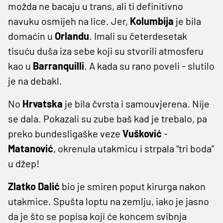
možda ne bacaju u trans, ali ti definitivno
navuku osmijeh na lice. Jer,
Kolumbija
je bila
domaćin u
Orlandu
. Imali su četerdesetak
tisuću duša iza sebe koji su stvorili atmosferu
kao u
Barranquilli
. A kada su rano poveli - slutilo
je na debakl.
No
Hrvatska
je bila čvrsta i samouvjerena. Nije
se dala. Pokazali su zube baš kad je trebalo, pa
preko bundesligaške veze
Vušković
-
Matanović
, okrenula utakmicu i strpala “tri boda”
u džep!
Zlatko Dalić
bio je smiren poput kirurga nakon
utakmice. Spušta loptu na zemlju, iako je jasno
da je što se popisa koji će koncem svibnja