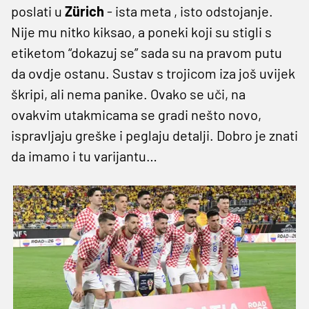
poslati u
Zürich
- ista meta , isto odstojanje.
Nije mu nitko kiksao, a poneki koji su stigli s
etiketom “dokazuj se” sada su na pravom putu
da ovdje ostanu. Sustav s trojicom iza još uvijek
škripi, ali nema panike. Ovako se uči, na
ovakvim utakmicama se gradi nešto novo,
ispravljaju greške i peglaju detalji. Dobro je znati
da imamo i tu varijantu…