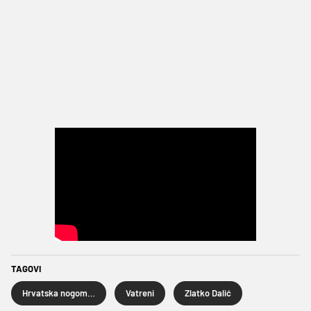
TAGOVI
Hrvatska nogometna reprezentacija
Vatreni
Zlatko Dalić