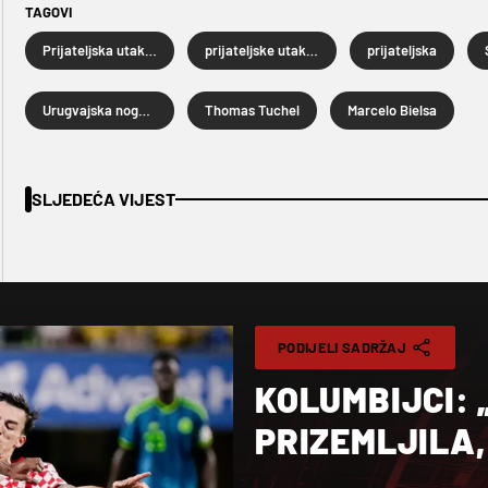
TAGOVI
Prijateljska utakmica
prijateljske utakmice
prijateljska
Urugvajska nogometna reprezentacija
Thomas Tuchel
Marcelo Bielsa
SLJEDEĆA VIJEST
PODIJELI SADRŽAJ
KOLUMBIJCI: 
PRIZEMLJILA,