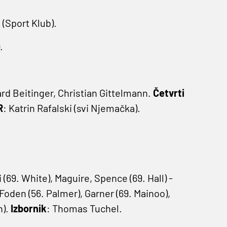
E
(Sport Klub).
.
rd Beitinger, Christian Gittelmann.
Četvrti
R
: Katrin Rafalski (svi Njemačka).
(69. White), Maguire, Spence (69. Hall) -
oden (56. Palmer), Garner (69. Mainoo),
n).
Izbornik
: Thomas Tuchel.