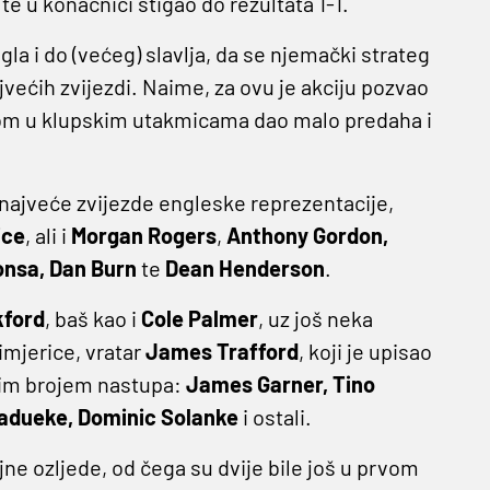
e u konačnici stigao do rezultata 1-1.
igla i do (većeg) slavlja, da se njemački strateg
jvećih zvijezdi. Naime, za ovu je akciju pozvao
žom u klupskim utakmicama dao malo predaha i
onajveće zvijezde engleske reprezentacije,
ice
, ali i
Morgan Rogers
,
Anthony Gordon,
Konsa, Dan Burn
te
Dean Henderson
.
kford
, baš kao i
Cole Palmer
, uz još neka
imjerice, vratar
James Trafford
, koji je upisao
njim brojem nastupa:
James Garner, Tino
Madueke, Dominic Solanke
i ostali.
ljne ozljede, od čega su dvije bile još u prvom