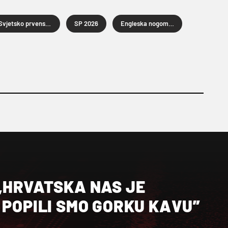
Svjetsko prvenstvo u nogometu 2026.
SP 2026
Engleska nogometna reprezentacija
„HRVATSKA NAS JE
 POPILI SMO GORKU KAVU”