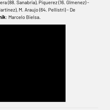
vera (88. Sanabria), Piquerez (16. GImenez) -
tinez), M. Araujo (64. Pellistri) - De
nik
: Marcelo Bielsa.