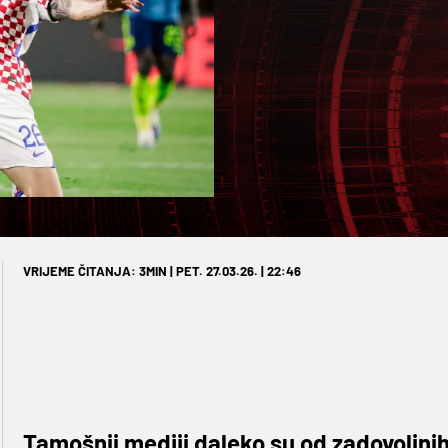
VRIJEME ČITANJA: 3MIN | PET. 27.03.26. | 22:46
Tamošnji mediji daleko su od zadovoljnih