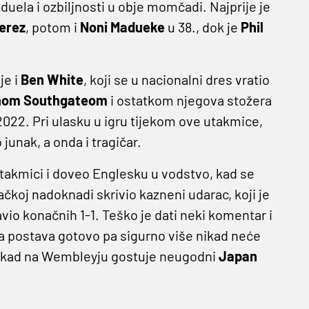
duela i ozbiljnosti u obje momčadi. Najprije je
erez
, potom i
Noni
Madueke
u 38., dok je
Phil
je i
Ben White
, koji se u nacionalni dres vratio
hom
Southgateom
i ostatkom njegova stožera
022. Pri ulasku u igru tijekom ove utakmice,
 junak, a onda i tragičar.
 utakmici i doveo Englesku u vodstvo, kad se
čkoj nadoknadi skrivio kazneni udarac, koji je
vio konačnih 1-1. Teško je dati neki komentar i
va postava gotovo pa sigurno više nikad neće
ak, kad na Wembleyju gostuje neugodni
Japan