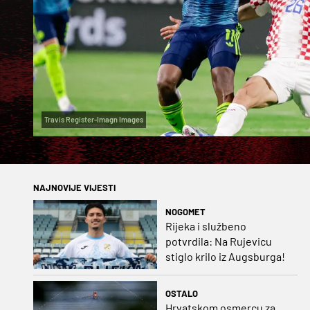
Travis Register-Imagn Images
NAJNOVIJE VIJESTI
NOGOMET
Rijeka i službeno
potvrdila: Na Rujevicu
stiglo krilo iz Augsburga!
OSTALO
Hrvatskom osmercu za