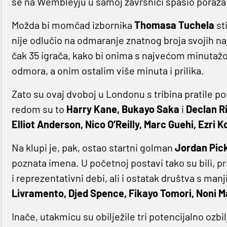
se na Wembleyju u samoj završnici spasio poraza t
Možda bi momčad izbornika
Thomasa Tuchela
st
nije odlučio na odmaranje znatnog broja svojih na
čak 35 igrača, kako bi onima s najvećom minuta
odmora, a onim ostalim više minuta i prilika.
Zato su ovaj dvoboj u Londonu s tribina pratile p
redom su to
Harry Kane, Bukayo Saka
i
Declan R
Elliot Anderson, Nico O’Reilly, Marc Guehi, Ezri 
Na klupi je, pak, ostao startni golman
Jordan Pic
poznata imena. U početnoj postavi tako su bili, pr
i reprezentativni debi, ali i ostatak društva s ma
Livramento, Djed Spence, Fikayo Tomori, Noni 
Inače, utakmicu su obilježile tri potencijalno ozbi