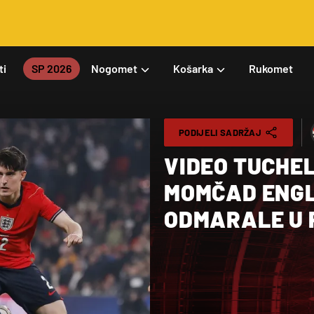
ti
SP 2026
Nogomet
Košarka
Rukomet
PODIJELI SADRŽAJ
VIDEO TUCHE
MOMČAD ENGL
ODMARALE U 