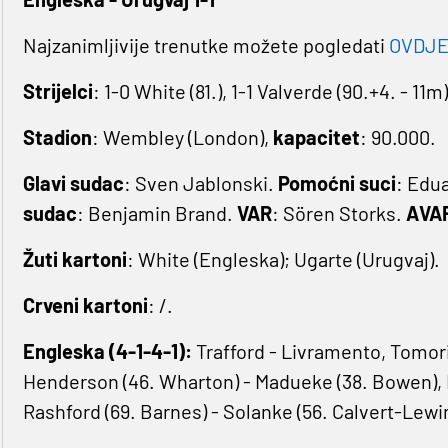
Najzanimljivije trenutke možete pogledati
OVDJ
Strijelci
: 1-0 White (81.), 1-1 Valverde (90.+4. - 11m)
Stadion
: Wembley (London),
kapacitet
: 90.000.
Glavi sudac
: Sven Jablonski.
Pomoćni suci
: Edua
sudac
: Benjamin Brand.
VAR
: Sören Storks.
AVA
Žuti
kartoni
: White (Engleska); Ugarte (Urugvaj).
Crveni
kartoni
: /.
Engleska (4-1-4-1):
Trafford - Livramento, Tomori 
Henderson (46. Wharton) - Madueke (38. Bowen), F
Rashford (69. Barnes) - Solanke (56. Calvert-Lewi