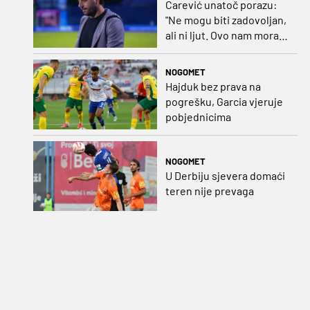
Carević unatoč porazu:
"Ne mogu biti zadovoljan,
ali ni ljut. Ovo nam mora
biti putokaz"
NOGOMET
Hajduk bez prava na
pogrešku, Garcia vjeruje
pobjednicima
NOGOMET
U Derbiju sjevera domaći
teren nije prevaga