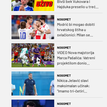
Bivši bek Vukovara i
Hajduka preselio u treću
ligu, đakovački 'sin vjetra'
napustio Kirgistan
NOGOMET
Modrić bi mogao dobiti
hrvatskog štiha u
svlačionici: Milan se
raspituje za usluge
Vatrenog!
NOGOMET
VIDEO Nova majstorija
Marca Pašalića: Vatreni
projektilom donio
vodstvo pa igru napustio
zbog ozljede
NOGOMET
Nikica Jelavić slavi
maksimalan učinak:
"Imamo tri-četiri
senatora koji vode naš
vrtić"
NOGOMET