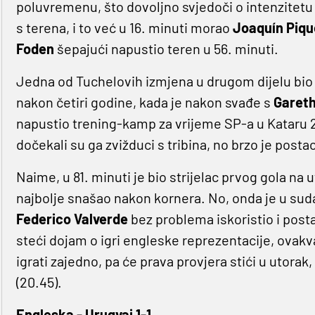
poluvremenu, što dovoljno svjedoči o intenzitetu 
s terena, i to već u 16. minuti morao
Joaquín Piqu
Foden
šepajući napustio teren u 56. minuti.
Jedna od Tuchelovih izmjena u drugom dijelu bio 
nakon četiri godine, kada je nakon svađe s
Garet
napustio trening-kamp za vrijeme SP-a u Kataru 2
dočekali su ga zvižduci s tribina, no brzo je postao
Naime, u 81. minuti je bio strijelac prvog gola na
najbolje snašao nakon kornera. No, onda je u suda
Federico Valverde
bez problema iskoristio i posta
steći dojam o igri engleske reprezentacije, ovak
igrati zajedno, pa će prava provjera stići u utor
(20.45).
Engleska - Urugvaj 1-1