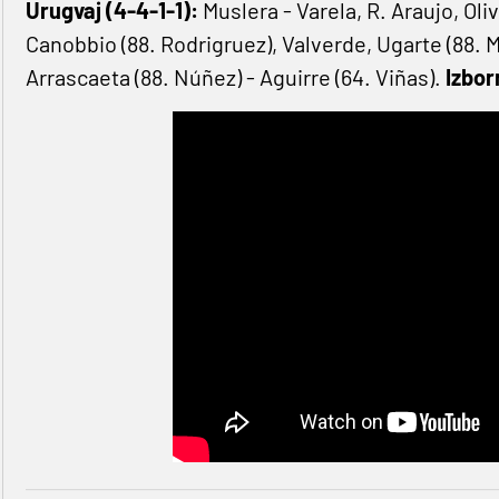
Urugvaj (4-4-1-1):
Muslera - Varela, R. Araujo, Oli
Canobbio (88. Rodrigruez), Valverde, Ugarte (88. Mar
Arrascaeta (88. Núñez) - Aguirre (64. Viñas).
Izbor