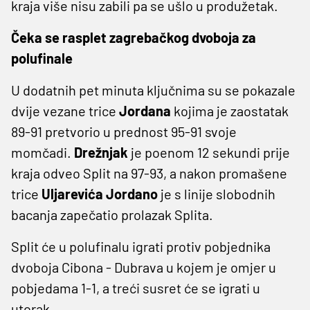
kraja više nisu zabili pa se ušlo u produžetak.
Čeka se rasplet zagrebačkog dvoboja za
polufinale
U dodatnih pet minuta ključnima su se pokazale
dvije vezane trice
Jordana
kojima je zaostatak
89-91 pretvorio u prednost 95-91 svoje
momčadi.
Drežnjak
je poenom 12 sekundi prije
kraja odveo Split na 97-93, a nakon promašene
trice
Uljarevića
Jordano
je s linije slobodnih
bacanja zapečatio prolazak Splita.
Split će u polufinalu igrati protiv pobjednika
dvoboja Cibona - Dubrava u kojem je omjer u
pobjedama 1-1, a treći susret će se igrati u
utorak.