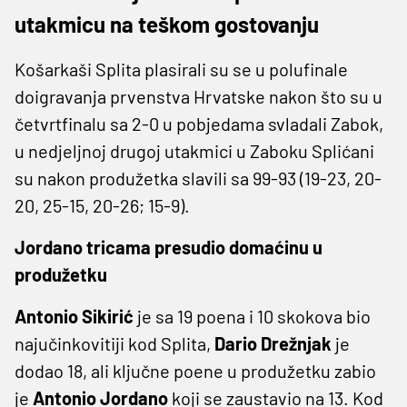
utakmicu na teškom gostovanju
Košarkaši Splita plasirali su se u polufinale
doigravanja prvenstva Hrvatske nakon što su u
četvrtfinalu sa 2-0 u pobjedama svladali Zabok,
u nedjeljnoj drugoj utakmici u Zaboku Splićani
su nakon produžetka slavili sa 99-93 (19-23, 20-
20, 25-15, 20-26; 15-9).
Jordano tricama presudio domaćinu u
produžetku
Antonio Sikirić
je sa 19 poena i 10 skokova bio
najučinkovitiji kod Splita,
Dario Drežnjak
je
dodao 18, ali ključne poene u produžetku zabio
je
Antonio Jordano
koji se zaustavio na 13. Kod