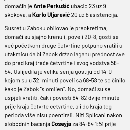
domaćih je
Ante Perkušić
ubacio 23 uz 9
skokova, a
Karlo Uljarević
20 uz 8 asistencija.
Susret u Zaboku obilovao je preokretima,
domaći su sjajno krenuli, poveli 20-8, gosti se
već početkom druge četvrtine potpuno vratili u
utakmicu da bi Zabok držao laganu prednost sve
do pred kraj treće četvrtine i svog vodstva 58-
54. Uslijedila je velika serija gostiju od 14-0
kojom su u 32. minuti poveli sa 68-58 te se činilo
kako je Zabok “slomljen”. No, domaći su se
uspjeli vratiti, čak i povesti 84-82 dvije minute
prije kraja četvrte četvrtine, ali do kraja tog
perioda više nisu poentirali. Niti Splićani nakon
slobodnih bacanja
Coseyja
za 84-84 1:51 prije