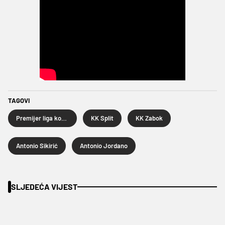
TAGOVI
Premijer liga košarkaša
KK Split
KK Zabok
Antonio Sikirić
Antonio Jordano
SLJEDEĆA VIJEST