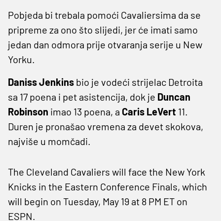
Pobjeda bi trebala pomoći Cavaliersima da se
pripreme za ono što slijedi, jer će imati samo
jedan dan odmora prije otvaranja serije u New
Yorku.
Daniss Jenkins
bio je vodeći strijelac Detroita
sa 17 poena i pet asistencija, dok je
Duncan
Robinson
imao 13 poena, a
Caris LeVert
11.
Duren je pronašao vremena za devet skokova,
najviše u momčadi.
The Cleveland Cavaliers will face the New York
Knicks in the Eastern Conference Finals, which
will begin on Tuesday, May 19 at 8 PM ET on
ESPN.