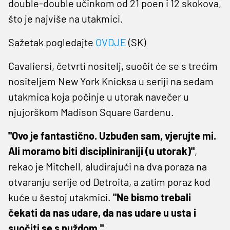
double-double učinkom od 21 poen i 12 skokova,
što je najviše na utakmici.
Sažetak pogledajte
OVDJE
(SK)
Cavaliersi, četvrti nositelj, suočit će se s trećim
nositeljem New York Knicksa u seriji na sedam
utakmica koja počinje u utorak navečer u
njujorškom Madison Square Gardenu.
"Ovo je fantastično. Uzbuđen sam, vjerujte mi.
Ali moramo biti discipliniraniji (u utorak)"
,
rekao je Mitchell, aludirajući na dva poraza na
otvaranju serije od Detroita, a zatim poraz kod
kuće u šestoj utakmici.
"Ne bismo trebali
čekati da nas udare, da nas udare u usta i
suočiti se s nuždom."