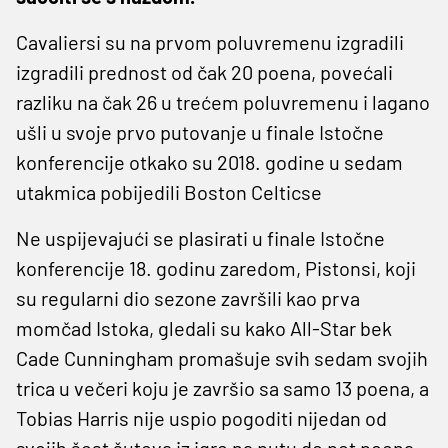
Cavaliersi su na prvom poluvremenu izgradili
izgradili prednost od čak 20 poena, povećali
razliku na čak 26 u trećem poluvremenu i lagano
ušli u svoje prvo putovanje u finale Istočne
konferencije otkako su 2018. godine u sedam
utakmica pobijedili Boston Celticse
Ne uspijevajući se plasirati u finale Istočne
konferencije 18. godinu zaredom, Pistonsi, koji
su regularni dio sezone završili kao prva
momčad Istoka, gledali su kako All-Star bek
Cade Cunningham promašuje svih sedam svojih
trica u večeri koju je završio sa samo 13 poena, a
Tobias Harris nije uspio pogoditi nijedan od
svojih šest šuteva iz igre na putu do pet poena.