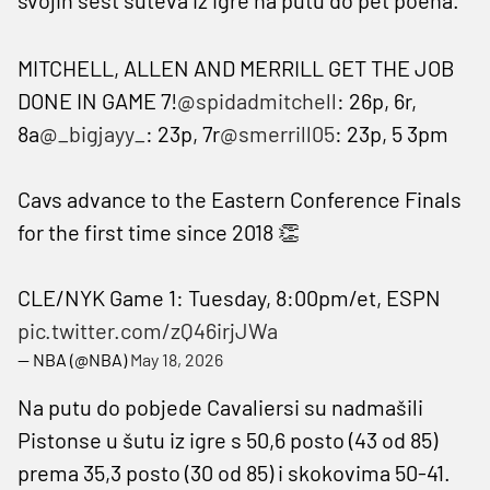
MITCHELL, ALLEN AND MERRILL GET THE JOB
DONE IN GAME 7!
@spidadmitchell
: 26p, 6r,
8a
@_bigjayy_
: 23p, 7r
@smerrill05
: 23p, 5 3pm
Cavs advance to the Eastern Conference Finals
for the first time since 2018 👏
CLE/NYK Game 1: Tuesday, 8:00pm/et, ESPN
pic.twitter.com/zQ46irjJWa
— NBA (@NBA)
May 18, 2026
Na putu do pobjede Cavaliersi su nadmašili
Pistonse u šutu iz igre s 50,6 posto (43 od 85)
prema 35,3 posto (30 od 85) i skokovima 50-41.