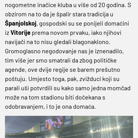
nogometne inačice kluba u više od 20 godina. S
obzirom na to da je špalir stara tradicija u
Španjolskoj
, gospodski su se ponijeli domaćini
iz
Vitorije
prema novom prvaku, iako njihovi
navijači na to nisu gledali blagonaklono.
Gromoglasno negodovanje nas je iznenadilo,
tim više jer smo smatrali da zbog političke
agende, ove dvije regije se barem prešutno
poštuju. Umjesto toga, pak, zvižduci koji su
parali uši potvrdili su kako samo jedna momčad
može na tom stadionu biti dočekana s
odobravanjem, i to je ona domaća.