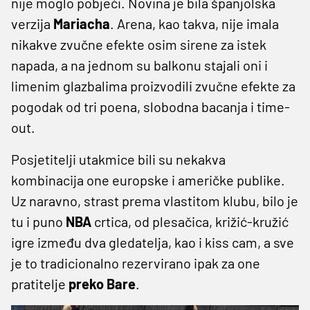
nije moglo pobjeći. Novina je bila španjolska
verzija
Mariacha
. Arena, kao takva, nije imala
nikakve zvučne efekte osim sirene za istek
napada, a na jednom su balkonu stajali oni i
limenim glazbalima proizvodili zvučne efekte za
pogodak od tri poena, slobodna bacanja i time-
out.
Posjetitelji utakmice bili su nekakva
kombinacija one europske i američke publike.
Uz naravno, strast prema vlastitom klubu, bilo je
tu i puno
NBA
crtica, od plesačica, križić-kružić
igre između dva gledatelja, kao i kiss cam, a sve
je to tradicionalno rezervirano ipak za one
pratitelje
preko Bare
.