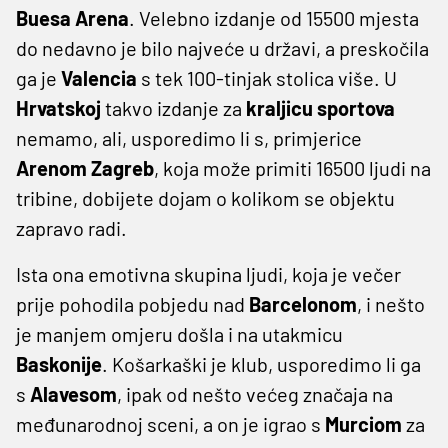
Buesa Arena
. Velebno izdanje od 15500 mjesta
do nedavno je bilo najveće u državi, a preskočila
ga je
Valencia
s tek 100-tinjak stolica više. U
Hrvatskoj
takvo izdanje za
kraljicu sportova
nemamo, ali, usporedimo li s, primjerice
Arenom Zagreb
, koja može primiti 16500 ljudi na
tribine, dobijete dojam o kolikom se objektu
zapravo radi.
Ista ona emotivna skupina ljudi, koja je večer
prije pohodila pobjedu nad
Barcelonom
, i nešto
je manjem omjeru došla i na utakmicu
Baskonije
. Košarkaški je klub, usporedimo li ga
s
Alavesom
, ipak od nešto većeg značaja na
međunarodnoj sceni, a on je igrao s
Murciom
za