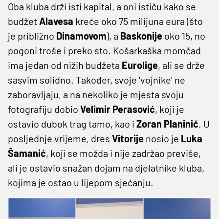
Oba kluba drži isti kapital, a oni ističu kako se
budžet
Alavesa
kreće oko 75 milijuna eura (što
je približno
Dinamovom
), a
Baskonije
oko 15, no
pogoni troše i preko sto. Košarkaška momčad
ima jedan od nižih budžeta
Eurolige
, ali se drže
sasvim solidno. Također, svoje 'vojnike' ne
zaboravljaju, a na nekoliko je mjesta svoju
fotografiju dobio
Velimir Perasović
, koji je
ostavio dubok trag tamo, kao i
Zoran Planinić
. U
posljednje vrijeme, dres
Vitorije
nosio je
Luka
Šamanić
, koji se možda i nije zadržao previše,
ali je ostavio snažan dojam na djelatnike kluba,
kojima je ostao u lijepom sjećanju.