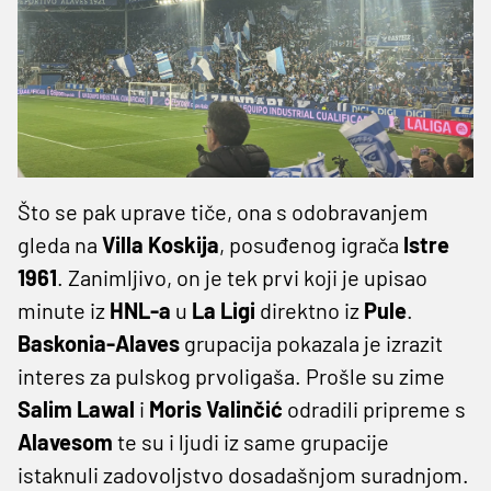
Što se pak uprave tiče, ona s odobravanjem
gleda na
Villa Koskija
, posuđenog igrača
Istre
1961
. Zanimljivo, on je tek prvi koji je upisao
minute iz
HNL-a
u
La Ligi
direktno iz
Pule
.
Baskonia-Alaves
grupacija pokazala je izrazit
interes za pulskog prvoligaša. Prošle su zime
Salim Lawal
i
Moris Valinčić
odradili pripreme s
Alavesom
te su i ljudi iz same grupacije
istaknuli zadovoljstvo dosadašnjom suradnjom.