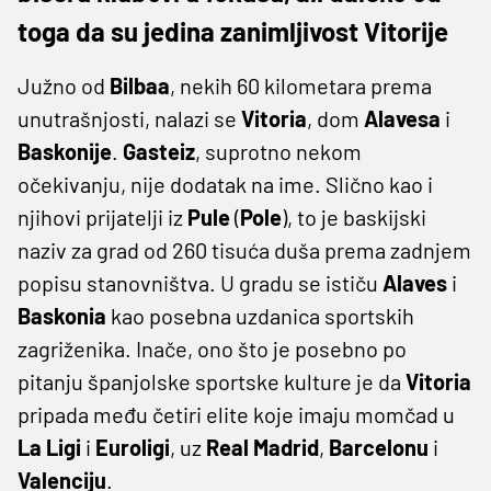
toga da su jedina zanimljivost Vitorije
Južno od
Bilbaa
, nekih 60 kilometara prema
unutrašnjosti, nalazi se
Vitoria
, dom
Alavesa
i
Baskonije
.
Gasteiz
, suprotno nekom
očekivanju, nije dodatak na ime. Slično kao i
njihovi prijatelji iz
Pule
(
Pole
), to je baskijski
naziv za grad od 260 tisuća duša prema zadnjem
popisu stanovništva. U gradu se ističu
Alaves
i
Baskonia
kao posebna uzdanica sportskih
zagriženika. Inače, ono što je posebno po
pitanju španjolske sportske kulture je da
Vitoria
pripada među četiri elite koje imaju momčad u
La Ligi
i
Euroligi
, uz
Real Madrid
,
Barcelonu
i
Valenciju
.