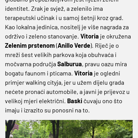
identitet. Zrak je svjež, a zelenilo ima
terapeutski učinak i u samoj šetnji kroz grad.
Kao lokalna jedinica, nositelj je više nagrada za
održivo i zeleno stanovanje.
Vitoria
je okružena
Zelenim prstenom
(
Anillo Verde
). Riječ je o
mreži šest velikih parkova koja obuhvaća i
močvarna područja
Salburua
, pravu oazu mira
bogatu faunom i pticama.
Vitoria
je ogledni
primjer walking cityja, jer u užem dijelu grada
nećete pronaći automobile, a javni je prijevoz u
velikoj mjeri električni.
Baski
čuvaju ono što
imaju i izrazito su ponosni na to.