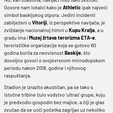
Govore nam lokalci kako je
Athletic
ipak najveći
simbol baskijskog otpora. Jedini incidenti
zabilježeni u
Vitoriji
, iz perspektive navijača, je
zviždanje nacionalnoj himni u
Kupu Kralja
, a u
gradu ima i
Muzej žrtava terorizma ETA-e
,
terorističke organizacije koja se gotovo 60
godina borila za neovisnost
Baskije
, što
dovoljno govori o svojevrsnom mirnodopskom
periodu nakon 2018. godine i njihovog
raspuštanja.
Stadion je izrazito akustičan, pa se tako s
istočne tribine čulo vodstvo 'ultras' grupe, koju
je predvodio gospodin bez majice, a čiji je glas
zvučao da se uoči početka zagrijao uz nekoliko