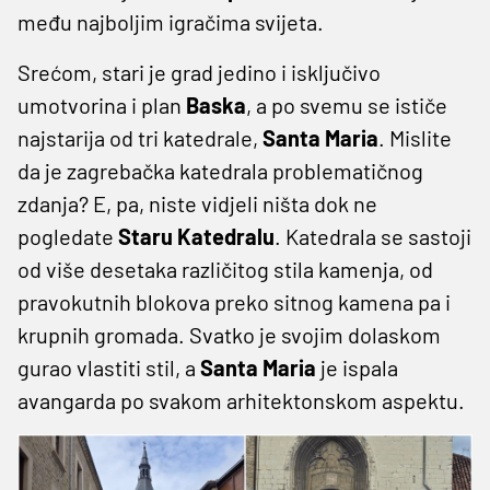
među najboljim igračima svijeta.
Srećom, stari je grad jedino i isključivo
umotvorina i plan
Baska
, a po svemu se ističe
najstarija od tri katedrale,
Santa Maria
. Mislite
da je zagrebačka katedrala problematičnog
zdanja? E, pa, niste vidjeli ništa dok ne
pogledate
Staru Katedralu
. Katedrala se sastoji
od više desetaka različitog stila kamenja, od
pravokutnih blokova preko sitnog kamena pa i
krupnih gromada. Svatko je svojim dolaskom
gurao vlastiti stil, a
Santa Maria
je ispala
avangarda po svakom arhitektonskom aspektu.