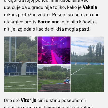
upućuje da u gradu nije toliko, kako je
Vakula
rekao, pretežno vedro. Pukom srećom, na dan
utakmice protiv
Barcelone
, nije bilo kišovito,
niti je izgledalo kao da bi kiša mogla pasti.
Ono što
Vitoriju
čini uistinu posebnom i
globalno prepoznatljivom jest njezin zeleni