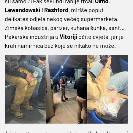
su samo 30-ak sekundi ranije trčali
Olmo
,
Lewandowski
i
Rashford
, miriše poput
delikates odjela nekog većeg supermarketa.
Zimska kobasica, parizer, kuhana šunka, senf…
Pekarska industrija u
Vitoriji
očito cvjeta, jer je
kruh namirnica bez koje se nikako ne može.