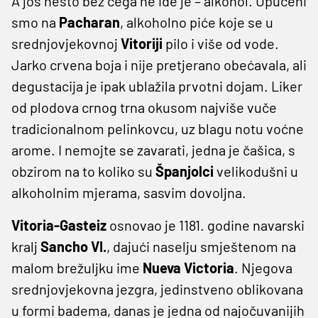
A još nešto bez čega ne ide je – alkohol. Upućeni
smo na
Pacharan
, alkoholno piće koje se u
srednjovjekovnoj
Vitoriji
pilo i više od vode.
Jarko crvena boja i nije pretjerano obećavala, ali
degustacija je ipak ublažila prvotni dojam. Liker
od plodova crnog trna okusom najviše vuče
tradicionalnom pelinkovcu, uz blagu notu voćne
arome. I nemojte se zavarati, jedna je čašica, s
obzirom na to koliko su
Španjolci
velikodušni u
alkoholnim mjerama, sasvim dovoljna.
Vitoria-Gasteiz
osnovao je 1181. godine navarski
kralj
Sancho VI.
, dajući naselju smještenom na
malom brežuljku ime
Nueva Victoria
. Njegova
srednjovjekovna jezgra, jedinstveno oblikovana
u formi badema, danas je jedna od najočuvanijih