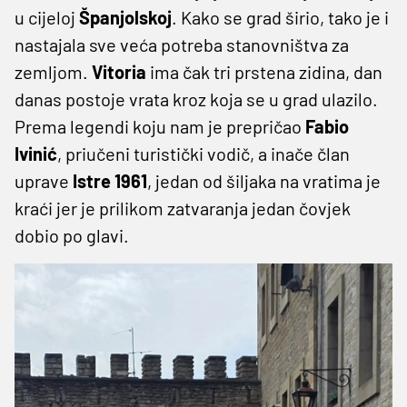
u cijeloj
Španjolskoj
. Kako se grad širio, tako je i
nastajala sve veća potreba stanovništva za
zemljom.
Vitoria
ima čak tri prstena zidina, dan
danas postoje vrata kroz koja se u grad ulazilo.
Prema legendi koju nam je prepričao
Fabio
Ivinić
, priučeni turistički vodič, a inače član
uprave
Istre 1961
, jedan od šiljaka na vratima je
kraći jer je prilikom zatvaranja jedan čovjek
dobio po glavi.