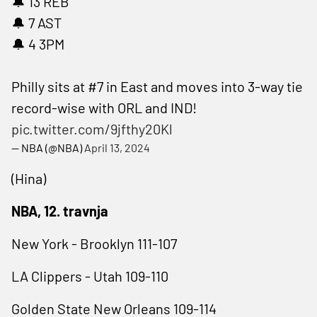
🔔 13 REB
🔔 7 AST
🔔 4 3PM
Philly sits at #7 in East and moves into 3-way tie
record-wise with ORL and IND!
pic.twitter.com/9jfthy20Kl
— NBA (@NBA)
April 13, 2024
(Hina)
NBA, 12. travnja
New York - Brooklyn 111-107
LA Clippers - Utah 109-110
Golden State New Orleans 109-114