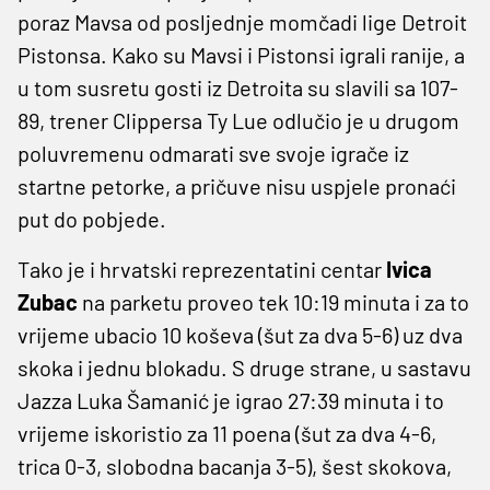
poraz Mavsa od posljednje momčadi lige Detroit
Pistonsa. Kako su Mavsi i Pistonsi igrali ranije, a
u tom susretu gosti iz Detroita su slavili sa 107-
89, trener Clippersa Ty Lue odlučio je u drugom
poluvremenu odmarati sve svoje igrače iz
startne petorke, a pričuve nisu uspjele pronaći
put do pobjede.
Tako je i hrvatski reprezentatini centar
Ivica
Zubac
na parketu proveo tek 10:19 minuta i za to
vrijeme ubacio 10 koševa (šut za dva 5-6) uz dva
skoka i jednu blokadu. S druge strane, u sastavu
Jazza Luka Šamanić je igrao 27:39 minuta i to
vrijeme iskoristio za 11 poena (šut za dva 4-6,
trica 0-3, slobodna bacanja 3-5), šest skokova,