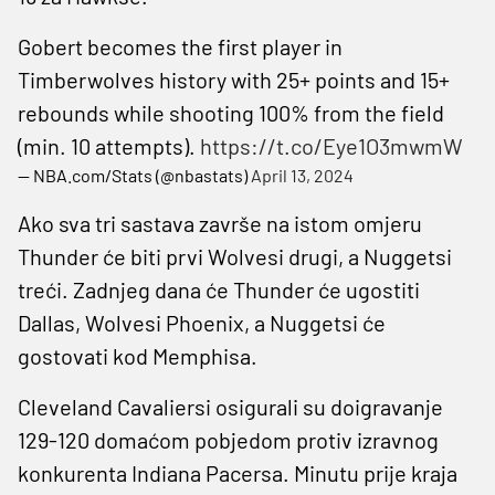
Gobert becomes the first player in
Timberwolves history with 25+ points and 15+
rebounds while shooting 100% from the field
(min. 10 attempts).
https://t.co/Eye1O3mwmW
— NBA.com/Stats (@nbastats)
April 13, 2024
Ako sva tri sastava završe na istom omjeru
Thunder će biti prvi Wolvesi drugi, a Nuggetsi
treći. Zadnjeg dana će Thunder će ugostiti
Dallas, Wolvesi Phoenix, a Nuggetsi će
gostovati kod Memphisa.
Cleveland Cavaliersi osigurali su doigravanje
129-120 domaćom pobjedom protiv izravnog
konkurenta Indiana Pacersa. Minutu prije kraja