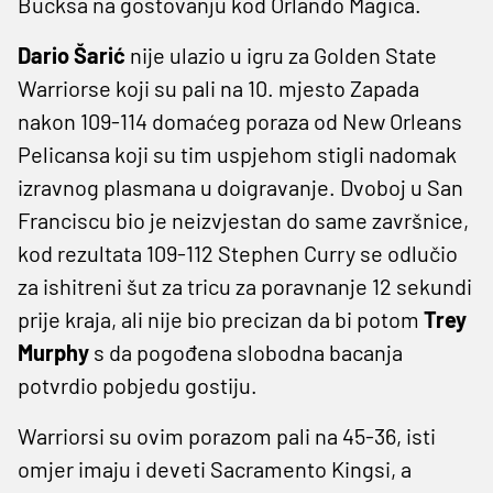
Bucksa na gostovanju kod Orlando Magica.
Dario Šarić
nije ulazio u igru za Golden State
Warriorse koji su pali na 10. mjesto Zapada
nakon 109-114 domaćeg poraza od New Orleans
Pelicansa koji su tim uspjehom stigli nadomak
izravnog plasmana u doigravanje. Dvoboj u San
Franciscu bio je neizvjestan do same završnice,
kod rezultata 109-112 Stephen Curry se odlučio
za ishitreni šut za tricu za poravnanje 12 sekundi
prije kraja, ali nije bio precizan da bi potom
Trey
Murphy
s da pogođena slobodna bacanja
potvrdio pobjedu gostiju.
Warriorsi su ovim porazom pali na 45-36, isti
omjer imaju i deveti Sacramento Kingsi, a