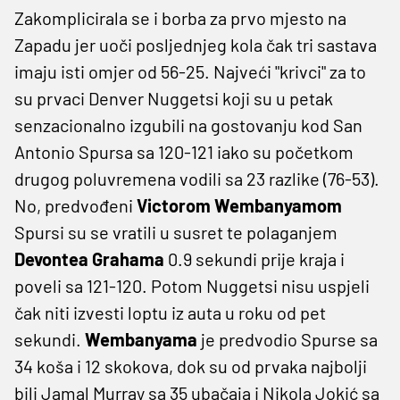
Zakomplicirala se i borba za prvo mjesto na
Zapadu jer uoči posljednjeg kola čak tri sastava
imaju isti omjer od 56-25. Najveći "krivci" za to
su prvaci Denver Nuggetsi koji su u petak
senzacionalno izgubili na gostovanju kod San
Antonio Spursa sa 120-121 iako su početkom
drugog poluvremena vodili sa 23 razlike (76-53).
No, predvođeni
Victorom Wembanyamom
Spursi su se vratili u susret te polaganjem
Devontea Grahama
0.9 sekundi prije kraja i
poveli sa 121-120. Potom Nuggetsi nisu uspjeli
čak niti izvesti loptu iz auta u roku od pet
sekundi.
Wembanyama
je predvodio Spurse sa
34 koša i 12 skokova, dok su od prvaka najbolji
bili Jamal Murray sa 35 ubačaja i Nikola Jokić sa