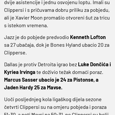
dvije asistencije i jednu osvojenu loptu. Imali su
Clippersi i s pričuvama dobru priliku za pobjedu,
ali je Xavier Moon promašio otvoreni šut za tricu
s istekom vremena.
Jazz je do pobjede predvodio
Kenneth Lofton
sa 27 ubačaja, dok je Bones Hyland ubacio 20 za
Clipperse.
Dallas je protiv Detroita igrao bez
Luke Dončića i
Kyriea Irvinga
te doživio težak domaći poraz.
Marcus Sasser ubacio je 24 za Pistonse, a
Jaden Hardy 25 za Mavse.
Uoči posljednjeg kola ligaškog dijela sezone
četvrti Clippersi su na omjeru pobjeda i poraza
51-30, a peti Mavsi na 50-31, no Clippersi su bolji