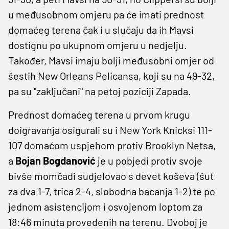
u međusobnom omjeru pa će imati prednost
domaćeg terena čak i u slučaju da ih Mavsi
dostignu po ukupnom omjeru u nedjelju.
Također, Mavsi imaju bolji međusobni omjer od
šestih New Orleans Pelicansa, koji su na 49-32,
pa su "zaključani" na petoj poziciji Zapada.
Prednost domaćeg terena u prvom krugu
doigravanja osigurali su i New York Knicksi 111-
107 domaćom uspjehom protiv Brooklyn Netsa,
a
Bojan Bogdanović
je u pobjedi protiv svoje
bivše momčadi sudjelovao s devet koševa (šut
za dva 1-7, trica 2-4, slobodna bacanja 1-2) te po
jednom asistencijom i osvojenom loptom za
18:46 minuta provedenih na terenu. Dvoboj je