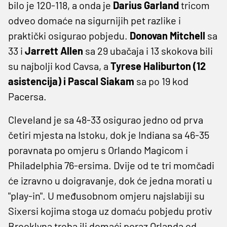
bilo je 120-118, a onda je
Darius Garland
tricom
odveo domaće na sigurnijih pet razlike i
praktički osigurao pobjedu.
Donovan Mitchell
sa
33 i
Jarrett Allen
sa 29 ubačaja i 13 skokova bili
su najbolji kod Cavsa, a
Tyrese Haliburton (12
asistencija) i Pascal Siakam
sa po 19 kod
Pacersa.
Cleveland je sa 48-33 osigurao jedno od prva
četiri mjesta na Istoku, dok je Indiana sa 46-35
poravnata po omjeru s Orlando Magicom i
Philadelphia 76-ersima. Dvije od te tri momčadi
će izravno u doigravanje, dok će jedna morati u
"play-in". U međusobnom omjeru najslabiji su
Sixersi kojima stoga uz domaću pobjedu protiv
Brooklyna treba ili domaći poraz Orlanda od