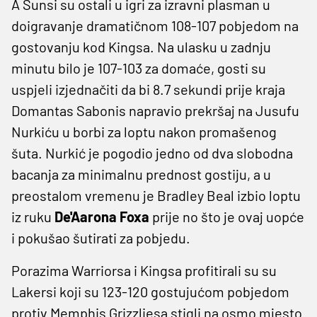
A Sunsi su ostali u igri za izravni plasman u
doigravanje dramatičnom 108-107 pobjedom na
gostovanju kod Kingsa. Na ulasku u zadnju
minutu bilo je 107-103 za domaće, gosti su
uspjeli izjednačiti da bi 8.7 sekundi prije kraja
Domantas Sabonis napravio prekršaj na Jusufu
Nurkiću u borbi za loptu nakon promašenog
šuta. Nurkić je pogodio jedno od dva slobodna
bacanja za minimalnu prednost gostiju, a u
preostalom vremenu je Bradley Beal izbio loptu
iz ruku
De'Aarona Foxa
prije no što je ovaj uopće
i pokušao šutirati za pobjedu.
Porazima Warriorsa i Kingsa profitirali su su
Lakersi koji su 123-120 gostujućom pobjedom
protiv Memphis Grizzliesa stigli na osmo mjesto