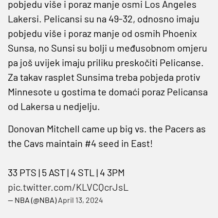
pobjedu više i poraz manje osmi Los Angeles
Lakersi. Pelicansi su na 49-32, odnosno imaju
pobjedu više i poraz manje od osmih Phoenix
Sunsa, no Sunsi su bolji u međusobnom omjeru
pa još uvijek imaju priliku preskočiti Pelicanse.
Za takav rasplet Sunsima treba pobjeda protiv
Minnesote u gostima te domaći poraz Pelicansa
od Lakersa u nedjelju.
Donovan Mitchell came up big vs. the Pacers as
the Cavs maintain #4 seed in East!
33 PTS | 5 AST | 4 STL | 4 3PM
pic.twitter.com/KLVCQcrJsL
— NBA (@NBA)
April 13, 2024