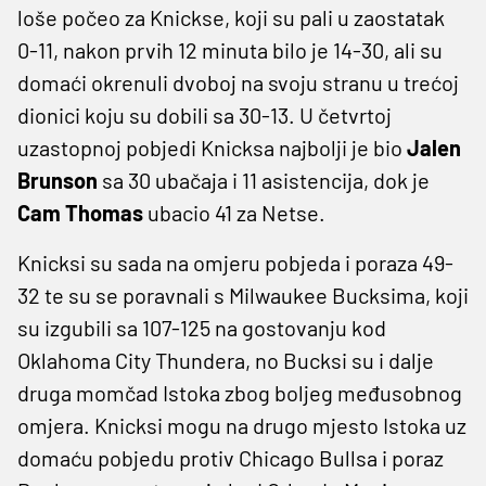
loše počeo za Knickse, koji su pali u zaostatak
0-11, nakon prvih 12 minuta bilo je 14-30, ali su
domaći okrenuli dvoboj na svoju stranu u trećoj
dionici koju su dobili sa 30-13. U četvrtoj
uzastopnoj pobjedi Knicksa najbolji je bio
Jalen
Brunson
sa 30 ubačaja i 11 asistencija, dok je
Cam Thomas
ubacio 41 za Netse.
Knicksi su sada na omjeru pobjeda i poraza 49-
32 te su se poravnali s Milwaukee Bucksima, koji
su izgubili sa 107-125 na gostovanju kod
Oklahoma City Thundera, no Bucksi su i dalje
druga momčad Istoka zbog boljeg međusobnog
omjera. Knicksi mogu na drugo mjesto Istoka uz
domaću pobjedu protiv Chicago Bullsa i poraz