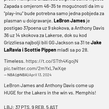
Zapada s omjerom 46-35 te mogućnosti da im u
"play-inu" bude potrebna samo jedna pobjeda za
plasman u doigravanje.
LeBron James
je
postigao 37poena uz 9 skokova, a Anthony Davis
36 uz 14 skokova za Lakerse, dok su kod
Grizzliesa najbolji bili GG Jackson sa 31 te
Jake
LaRavia i Scottie Pippen
mlađi sa po 28.
Timeless.
https://t.co/STth4KgojN
pic.twitter.com/2mYxL7wXqe
— NBA (@NBA)
April 13, 2024
LeBron James and Anthony Davis come up
HUGE for the Lakers in the win vs. Memphis!
LBJ: 37 PTS, 9 REB, 5 AST