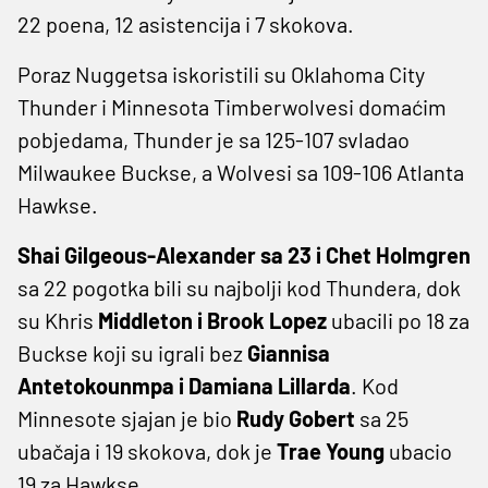
22 poena, 12 asistencija i 7 skokova.
Poraz Nuggetsa iskoristili su Oklahoma City
Thunder i Minnesota Timberwolvesi domaćim
pobjedama, Thunder je sa 125-107 svladao
Milwaukee Buckse, a Wolvesi sa 109-106 Atlanta
Hawkse.
Shai Gilgeous-Alexander sa 23 i Chet Holmgren
sa 22 pogotka bili su najbolji kod Thundera, dok
su Khris
Middleton i Brook Lopez
ubacili po 18 za
Buckse koji su igrali bez
Giannisa
Antetokounmpa i Damiana Lillarda
. Kod
Minnesote sjajan je bio
Rudy Gobert
sa 25
ubačaja i 19 skokova, dok je
Trae Young
ubacio
19 za Hawkse.