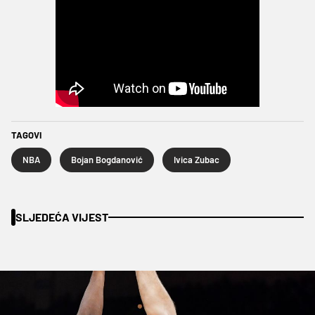
TAGOVI
NBA
Bojan Bogdanović
Ivica Zubac
SLJEDEĆA VIJEST