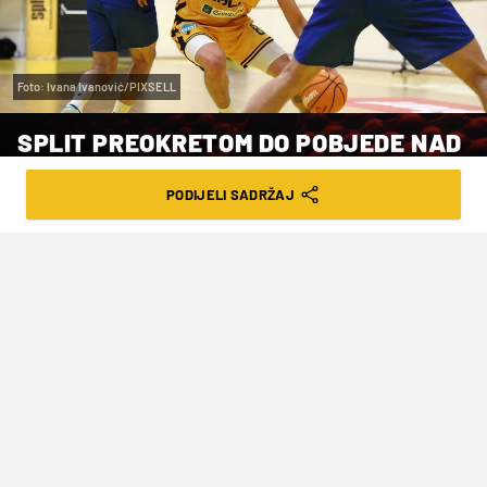
Foto: Ivana Ivanović/PIXSELL
SPLIT PREOKRETOM DO POBJEDE NAD
CIBONOM
PODIJELI SADRŽAJ
VRIJEME ČITANJA: 7MIN | SUB. 13.04.24. | 09:47
Oduševili mladi Vito Kučić s jedne,
odnosno Borna Katanović s druge