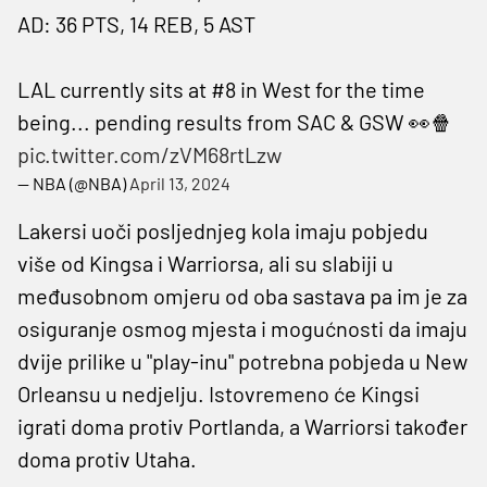
AD: 36 PTS, 14 REB, 5 AST
LAL currently sits at #8 in West for the time
being... pending results from SAC & GSW 👀🍿
pic.twitter.com/zVM68rtLzw
— NBA (@NBA)
April 13, 2024
Lakersi uoči posljednjeg kola imaju pobjedu
više od Kingsa i Warriorsa, ali su slabiji u
međusobnom omjeru od oba sastava pa im je za
osiguranje osmog mjesta i mogućnosti da imaju
dvije prilike u "play-inu" potrebna pobjeda u New
Orleansu u nedjelju. Istovremeno će Kingsi
igrati doma protiv Portlanda, a Warriorsi također
doma protiv Utaha.