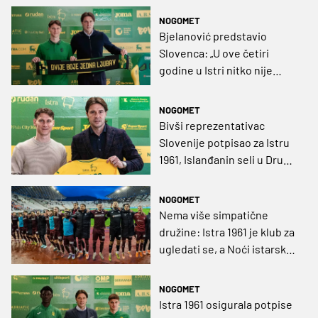
NOGOMET
Bjelanović predstavio
Slovenca: „U ove četiri
godine u Istri nitko nije
imao takav nogometni CV”
NOGOMET
Bivši reprezentativac
Slovenije potpisao za Istru
1961, Islanđanin seli u Drugu
švedsku nogometnu ligu
NOGOMET
Nema više simpatične
družine: Istra 1961 je klub za
ugledati se, a Noći istarske
mogle bi postati – Noći
europske!
NOGOMET
Istra 1961 osigurala potpise