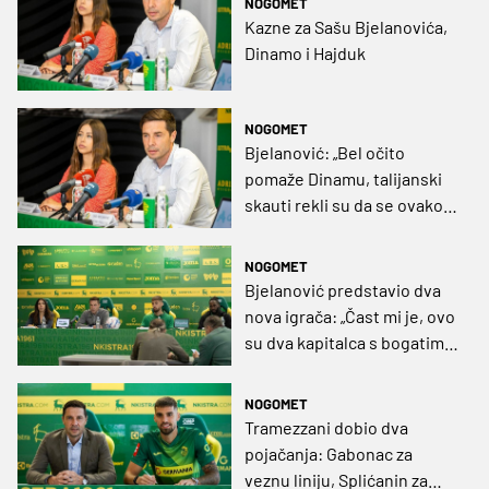
NOGOMET
Kazne za Sašu Bjelanovića,
Dinamo i Hajduk
NOGOMET
Bjelanović: „Bel očito
pomaže Dinamu, talijanski
skauti rekli su da se ovako
tendenciozno nije sudilo ni
u Moggijevo vrijeme“
NOGOMET
Bjelanović predstavio dva
nova igrača: „Čast mi je, ovo
su dva kapitalca s bogatim
međunarodnim karijerama“
NOGOMET
Tramezzani dobio dva
pojačanja: Gabonac za
veznu liniju, Splićanin za