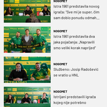
NOGOMET
Istra 1961 predstavila novog
igrača: “Sve mi je super, čim
sam dobio ponudu odmah
sam pristao”
NOGOMET
Istra 1961 predstavila dva
jaka pojačanja: „Napravili
smo veliki korak naprijed“
NOGOMET
Službeno: Josip Radošević
se vratio u HNL
NOGOMET
Istrijani predstavili igrača
kojeg nije potrebno