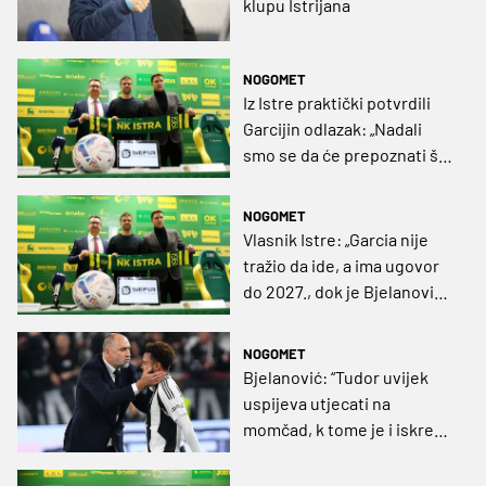
klupu Istrijana
NOGOMET
Iz Istre praktički potvrdili
Garcijin odlazak: „Nadali
smo se da će prepoznati što
mu mi nudimo, ali ispalo je
drugačije”
NOGOMET
Vlasnik Istre: „Garcia nije
tražio da ide, a ima ugovor
do 2027., dok je Bjelanović
potpisao novi”
NOGOMET
Bjelanović: “Tudor uvijek
uspijeva utjecati na
momčad, k tome je i iskren,
dobar i pošten kao osoba”