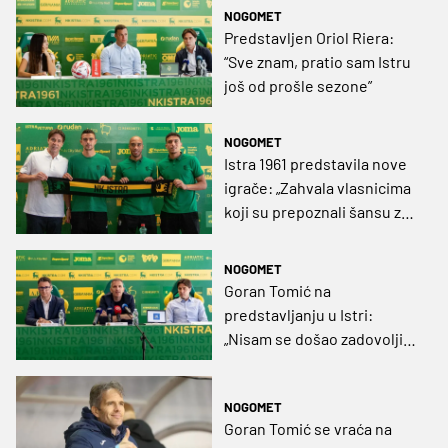
zadržati"
NOGOMET
Predstavljen Oriol Riera:
“Sve znam, pratio sam Istru
još od prošle sezone”
NOGOMET
Istra 1961 predstavila nove
igrače: „Zahvala vlasnicima
koji su prepoznali šansu za
iskorak i napravili
financijsku žrtvu“
NOGOMET
Goran Tomić na
predstavljanju u Istri:
„Nisam se došao zadovoljiti
prosjekom”
NOGOMET
Goran Tomić se vraća na