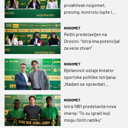
proaktivan nogomet,
presing, kontrolu lopte i
prilagodbu različitim
stilovima igre. Volim i
NOGOMET
mlade”
Režić predstavljen na
Drosini: “Istra ima potencijal
za veće stvari”
NOGOMET
Bjelanović ostaje kreator
sportske politike Istrijana:
„Nadam se opravdati
očekivanja“
NOGOMET
Istra 1961 predstavila nova
imena: "To su igrači koji
mogu činiti razliku"