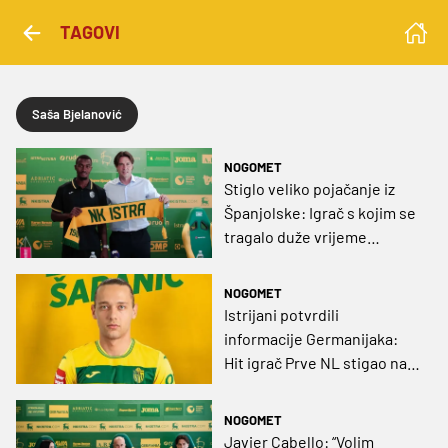
TAGOVI
Saša Bjelanović
NOGOMET
Stiglo veliko pojačanje iz
Španjolske: Igrač s kojim se
tragalo duže vrijeme
potpisao do 2028.
NOGOMET
Istrijani potvrdili
informacije Germanijaka:
Hit igrač Prve NL stigao na
Aldo Drosinu!
NOGOMET
Javier Cabello: “Volim