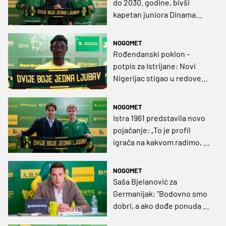
do 2030. godine, bivši
kapetan juniora Dinama
poručio: “Svidio mi se ovaj
projekt”
NOGOMET
Rođendanski poklon -
potpis za Istrijane: Novi
Nigerijac stigao u redove
pulskog prvoligaša
NOGOMET
Istra 1961 predstavila novo
pojačanje: „To je profil
igrača na kakvom radimo, a
već smo ga duže vrijeme
pratili”
NOGOMET
Saša Bjelanović za
Germanijak: "Bodovno smo
dobri, a ako dođe ponuda za
trojicu – teško ćemo ih moći