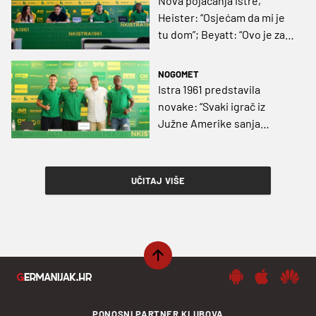
Nova pojačanja Istre,
Heister: “Osjećam da mi je
tu dom”; Beyatt: “Ovo je za
afričkog igrača velika stvar”
NOGOMET
Istra 1961 predstavila
novake: “Svaki igrač iz
Južne Amerike sanja
zaigrati u Europi, a
Hrvatskoj pogotovo”
UČITAJ VIŠE
PONOSNI PARTNER KLUBOVA