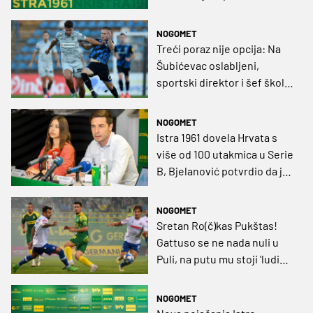
obranu
NOGOMET
Treći poraz nije opcija: Na
Šubićevac oslabljeni,
sportski direktor i šef škole
u Baskiji
NOGOMET
Istra 1961 dovela Hrvata s
više od 100 utakmica u Serie
B, Bjelanović potvrdio da je
meta bio i Amer Gojak
NOGOMET
Sretan Ro(č)kas Pukštas!
Gattuso se ne nada nuli u
Puli, na putu mu stoji 'ludi
konj'
NOGOMET