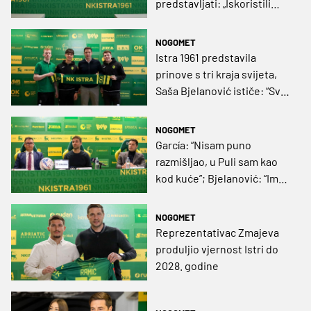
predstavljati: „Iskoristili
smo priliku“
NOGOMET
Istra 1961 predstavila
prinove s tri kraja svijeta,
Saša Bjelanović ističe: “Svi
su mladi reprezentativci
svojih zemalja”
NOGOMET
García: “Nisam puno
razmišljao, u Puli sam kao
kod kuće”; Bjelanović: “Ima
istu energiju”; “Devide:
“Dolazi na bolje”
NOGOMET
Reprezentativac Zmajeva
produljio vjernost Istri do
2028. godine