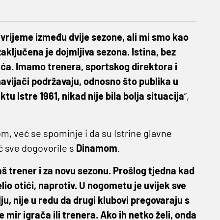
vrijeme između dvije sezone, ali mi smo kao
aključena je dojmljiva sezona. Istina, bez
uća. Imamo trenera, sportskog direktora i
avijači podržavaju, odnosno što publika u
 Istre 1961, nikad nije bila bolja situacija
”,
m, već se spominje i da su Istrine glavne
ć sve dogovorile s
Dinamom
.
 naš trener i za novu sezonu. Prošlog tjedna kad
želio otići, naprotiv. U nogometu je uvijek sve
ju, nije u redu da drugi klubovi pregovaraju s
mir igrača ili trenera. Ako ih netko želi, onda