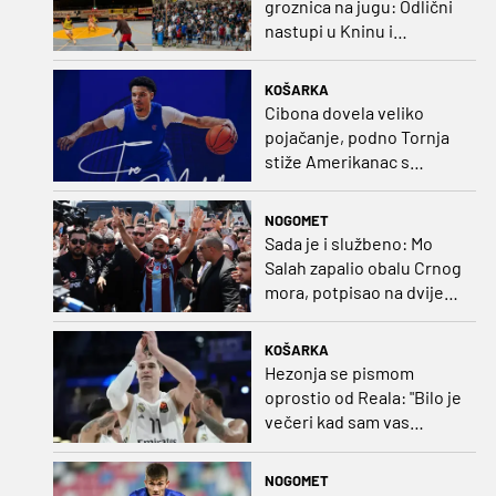
groznica na jugu: Odlični
nastupi u Kninu i
Metkoviću okrunjeni
vrijednim nagradama
KOŠARKA
Cibona dovela veliko
pojačanje, podno Tornja
stiže Amerikanac s
naslovom iz EuroCupa
NOGOMET
Sada je i službeno: Mo
Salah zapalio obalu Crnog
mora, potpisao na dvije
godine
KOŠARKA
Hezonja se pismom
oprostio od Reala: "Bilo je
večeri kad sam vas
dovodio do ruba
strpljenja"
NOGOMET