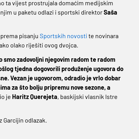
o ta vijest prostrujala domaćim medijskim
njim u paketu odlazi i sportski direktor
Saša
er prema pisanju
Sportskih novosti
te novinara
tako olako riješiti ovog dvojca.
ako smo zadovoljni njegovim radom te radom
ošlog tjedna dogovorili produženje ugovora do
asne. Vezan je ugovorom, odradio je vrlo dobar
tima za što bolju pripremu nove sezone, a
io je
Haritz Querejeta
, baskijski vlasnik Istre
 Garcijin odlazak.