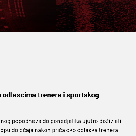
o odlascima trenera i sportskog
ljnog popodneva do ponedjeljka ujutro doživjeli
opu do očaja nakon priča oko odlaska trenera