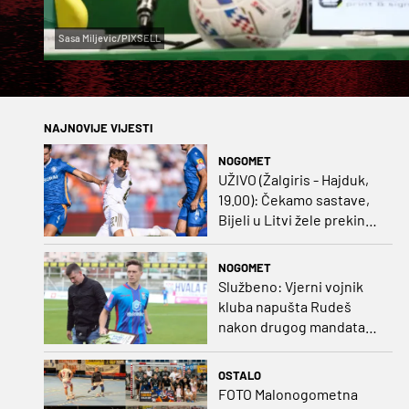
Sasa Miljevic/PIXSELL
NAJNOVIJE VIJESTI
NOGOMET
UŽIVO (Žalgiris - Hajduk,
19.00): Čekamo sastave,
Bijeli u Litvi žele prekinut
negativan niz
NOGOMET
Službeno: Vjerni vojnik
kluba napušta Rudeš
nakon drugog mandata
na zapadu Zagreba
OSTALO
FOTO Malonogometna