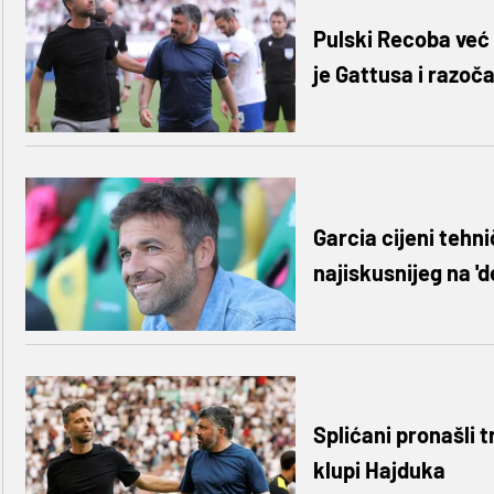
Pulski Recoba već 
je Gattusa i razoč
Garcia cijeni tehnič
najiskusnijeg na '
Splićani pronašli 
klupi Hajduka