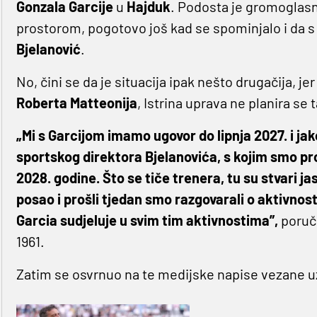
Gonzala Garcije
u
Hajduk
. Podosta je gromoglasn
prostorom, pogotovo još kad se spominjalo i da s 
Bjelanović
.
No, čini se da je situacija ipak nešto drugačija, j
Roberta Matteonija
, Istrina uprava ne planira se 
„Mi s Garcijom imamo ugovor do lipnja 2027. i j
sportskog direktora Bjelanovića, s kojim smo pr
2028. godine. Što se tiče trenera, tu su stvari j
posao i prošli tjedan smo razgovarali o aktivnos
Garcia sudjeluje u svim tim aktivnostima”,
poruč
1961.
Zatim se osvrnuo na te medijske napise vezane uz