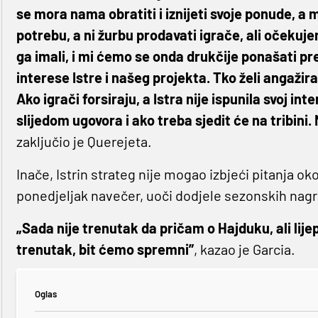
se mora nama obratiti i iznijeti svoje ponude, a 
potrebu, a ni žurbu prodavati igrače, ali očekuj
ga imali, i mi ćemo se onda drukčije ponašati p
interese Istre i našeg projekta. Tko želi angažira
Ako igrači forsiraju, a Istra nije ispunila svoj 
slijedom ugovora i ako treba sjedit će na tribini. 
zaključio je Querejeta.
Inače, Istrin strateg nije mogao izbjeći pitanja oko
ponedjeljak navečer, uoči dodjele sezonskih nag
„Sada nije trenutak da pričam o Hajduku, ali lij
trenutak, bit ćemo spremni”
, kazao je Garcia.
Oglas