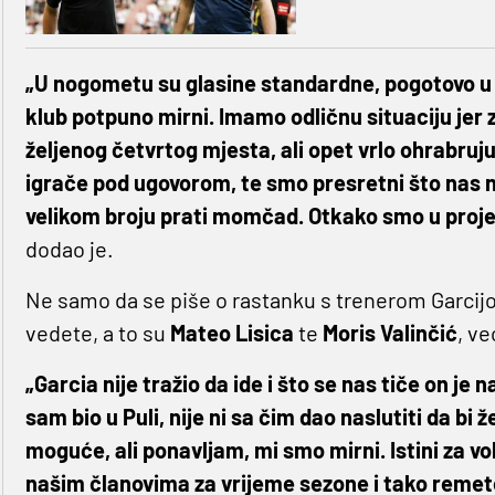
„U nogometu su glasine standardne, pogotovo u 
klub potpuno mirni. Imamo odličnu situaciju jer z
željenog četvrtog mjesta, ali opet vrlo ohrabruj
igrače pod ugovorom, te smo presretni što nas n
velikom broju prati momčad. Otkako smo u projektu
dodao je.
Ne samo da se piše o rastanku s trenerom Garcijo
vedete, a to su
Mateo Lisica
te
Moris Valinčić
, ve
„Garcia nije tražio da ide i što se nas tiče on je
sam bio u Puli, nije ni sa čim dao naslutiti da bi 
moguće, ali ponavljam, mi smo mirni. Istini za vol
našim članovima za vrijeme sezone i tako remete 