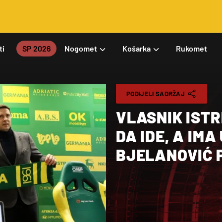
ti
SP 2026
Nogomet
Košarka
Rukomet
PODIJELI SADRŽAJ
VLASNIK ISTR
DA IDE, A IMA
BJELANOVIĆ 