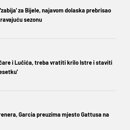
'zabija' za Bijele, najavom dolaska prebrisao
aravajuću sezonu
are i Lučića, treba vratiti krilo Istre i staviti
desetku'
trenera, Garcia preuzima mjesto Gattusa na