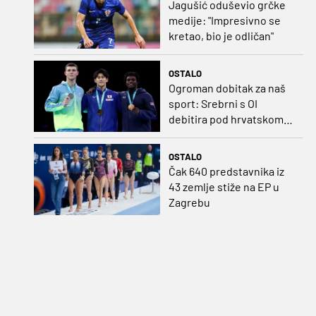
Jagušić oduševio grčke
medije: "Impresivno se
kretao, bio je odličan"
OSTALO
Ogroman dobitak za naš
sport: Srebrni s OI
debitira pod hrvatskom
zastavom
OSTALO
Čak 640 predstavnika iz
43 zemlje stiže na EP u
Zagrebu