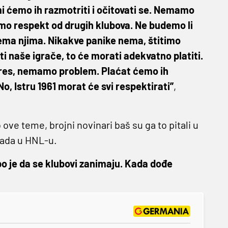
mi ćemo ih razmotriti i očitovati se. Nemamo
emo respekt od drugih klubova. Ne budemo li
rema njima. Nikakve panike nema, štitimo
ti naše igrače, to će morati adekvatno platiti.
interes, nemamo problem. Plaćat ćemo ih
No, Istru 1961 morat će svi respektirati”
,
 ove teme, brojni novinari baš su ga to pitali u
rada u HNL-u.
epo je da se klubovi zanimaju. Kada dođe