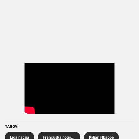
TAGOVI
Liga nacija
Francuska nogometna reprezentacija
Kylian Mbappé