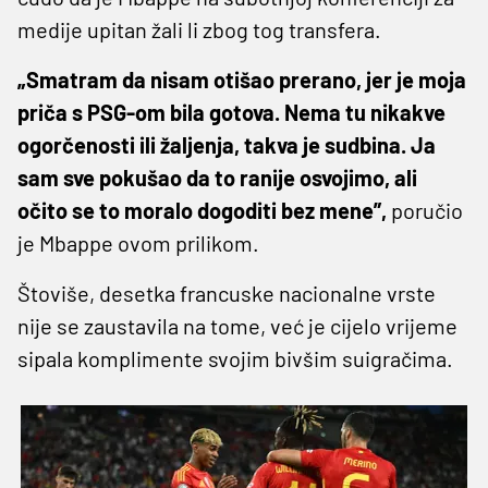
medije upitan žali li zbog tog transfera.
„Smatram da nisam otišao prerano, jer je moja
priča s PSG-om bila gotova. Nema tu nikakve
ogorčenosti ili žaljenja, takva je sudbina. Ja
sam sve pokušao da to ranije osvojimo, ali
očito se to moralo dogoditi bez mene”,
poručio
je Mbappe ovom prilikom.
Štoviše, desetka francuske nacionalne vrste
nije se zaustavila na tome, već je cijelo vrijeme
sipala komplimente svojim bivšim suigračima.