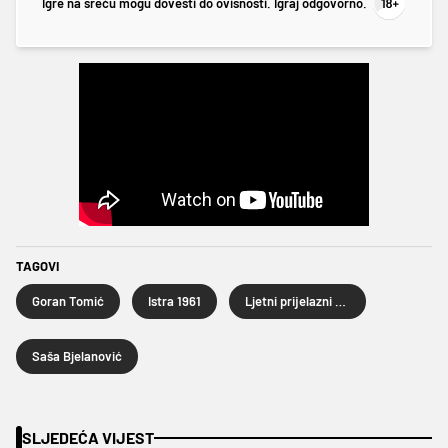
Igre na sreću mogu dovesti do ovisnosti. Igraj odgovorno.
TAGOVI
Goran Tomić
Istra 1961
Ljetni prijelazni rok 2025.
Saša Bjelanović
SLJEDEĆA VIJEST