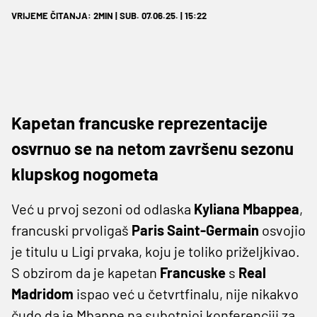
VRIJEME ČITANJA: 2MIN | SUB. 07.06.25. | 15:22
Kapetan francuske reprezentacije
osvrnuo se na netom završenu sezonu
klupskog nogometa
Već u prvoj sezoni od odlaska
Kyliana Mbappea
,
francuski prvoligaš
Paris Saint-Germain
osvojio
je titulu u Ligi prvaka, koju je toliko priželjkivao.
S obzirom da je kapetan
Francuske
s
Real
Madridom
ispao već u četvrtfinalu, nije nikakvo
čudo da je Mbappe na subotnjoj konferenciji za