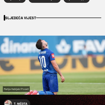
SLJEDEĆA VIJEST
Matija Habljak/Pixsell
T. NIČOTA