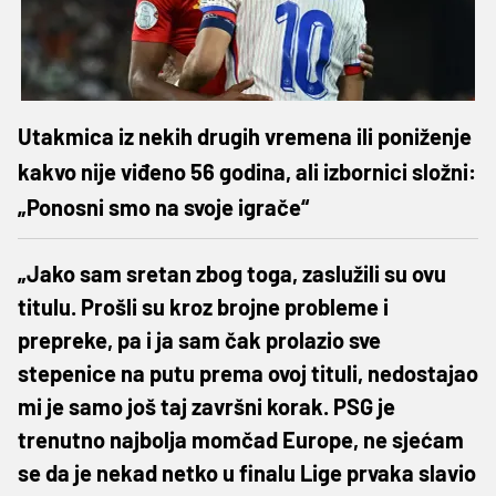
Utakmica iz nekih drugih vremena ili poniženje
kakvo nije viđeno 56 godina, ali izbornici složni:
„Ponosni smo na svoje igrače“
„Jako sam sretan zbog toga, zaslužili su ovu
titulu. Prošli su kroz brojne probleme i
prepreke, pa i ja sam čak prolazio sve
stepenice na putu prema ovoj tituli, nedostajao
mi je samo još taj završni korak. PSG je
trenutno najbolja momčad Europe, ne sjećam
se da je nekad netko u finalu Lige prvaka slavio