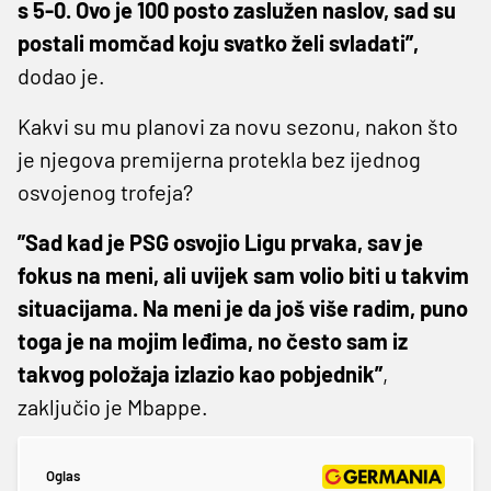
s 5-0. Ovo je 100 posto zaslužen naslov, sad su
postali momčad koju svatko želi svladati”,
dodao je.
Kakvi su mu planovi za novu sezonu, nakon što
je njegova premijerna protekla bez ijednog
osvojenog trofeja?
”Sad kad je PSG osvojio Ligu prvaka, sav je
fokus na meni, ali uvijek sam volio biti u takvim
situacijama. Na meni je da još više radim, puno
toga je na mojim leđima, no često sam iz
takvog položaja izlazio kao pobjednik”
,
zaključio je Mbappe.
Oglas