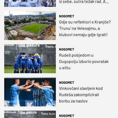
iz sebe, sutra težak rad. A
voljeli bismo da nas
prepozna i Grad"
NOGOMET
Gdje su reflektori s Kranjče?
'Trunu' na Velesajmu, a
klubovi nemaju gdje igrati!
NOGOMET
Rudeš pobjedom u
Dugopolju izborio povratak
u elitu
NOGOMET
Vinkovčani slavljem kod
Rudeša zakomplicirali
borbu za naslov
NOGOMET