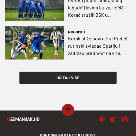
Cvetko poput 'umirajućeg
labuda' Davida Luiza, Ilečić i
Korač srušili BSK u
završnici!
NOGOMET
Korak bliže povratku: Rudeš
rutinski svladao Opatiju i
zadržao prednost na vrhu
UČITAJ VIŠE
PONOSNI PARTNER KLUBOVA