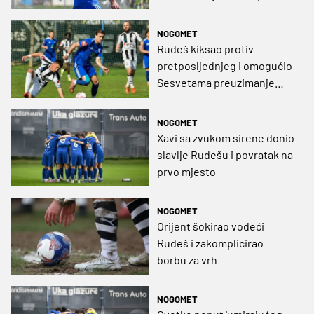
novi korak prema HNL-u
NOGOMET
Rudeš kiksao protiv
pretposljednjeg i omogućio
Sesvetama preuzimanje
prvog mjesta
NOGOMET
Xavi sa zvukom sirene donio
slavlje Rudešu i povratak na
prvo mjesto
NOGOMET
Orijent šokirao vodeći
Rudeš i zakomplicirao
borbu za vrh
NOGOMET