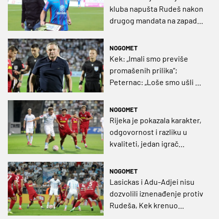
kluba napušta Rudeš nakon
drugog mandata na zapadu
Zagreba
NOGOMET
Kek: „Imali smo previše
promašenih prilika“;
Peternac: „Loše smo ušli u
utakmicu“
NOGOMET
Rijeka je pokazala karakter,
odgovornost i razliku u
kvaliteti, jedan igrač
ispucao je sve kredite,
'crveni' u velikom problemu
NOGOMET
Lasickas i Adu-Adjei nisu
dozvolili iznenađenje protiv
Rudeša, Kek krenuo
trijumfalno