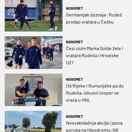
bivši klub
NOGOMET
Germanijak doznaje: Rudeš
prodao vratara u Češku
NOGOMET
Česi osim Marka Solde žele i
vratara Rudeša i Hrvatske
U21
NOGOMET
Od Rijeke i Rumunjske pa do
Rudeša, iskusni stoper se
vraća u HNL
NOGOMET
Nesvakidašnja akcija i jasna
poruka na Hipodromu: NK