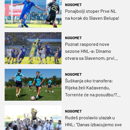
NOGOMET
Ponajbolji stoper Prve NL
na korak do Slaven Belupa!
NOGOMET
Poznat raspored nove
sezone HNL-a: Dinamo
otvara sa Slavenom, prvi
Derbi tek u listopadu
NOGOMET
Šuškanja oko transfera:
Rijeka želi Kačavendu,
Torrente će na posudbu!?
Spominje se i Rudeš
NOGOMET
Rudeš proslavio ulazak u
HNL: "Danas izbacujemo sve