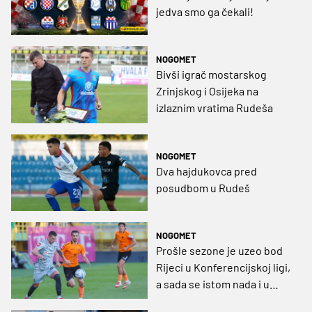
jedva smo ga čekali!
NOGOMET
Bivši igrač mostarskog
Zrinjskog i Osijeka na
izlaznim vratima Rudeša
NOGOMET
Dva hajdukovca pred
posudbom u Rudeš
NOGOMET
Prošle sezone je uzeo bod
Rijeci u Konferencijskoj ligi,
a sada se istom nada i u
HNL-u: Zadranin se vratio u