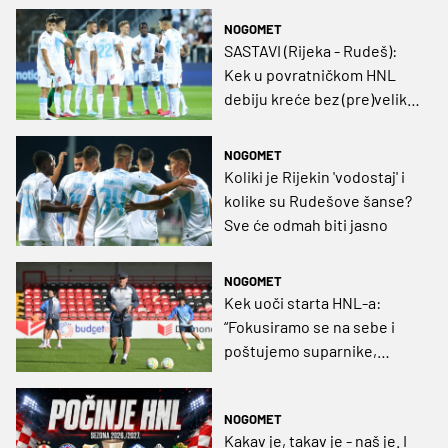
NOGOMET
SASTAVI (Rijeka - Rudeš):
Kek u povratničkom HNL
debiju kreće bez (pre)velikih
iznenađenja
NOGOMET
Koliki je Rijekin 'vodostaj' i
kolike su Rudešove šanse?
Sve će odmah biti jasno
NOGOMET
Kek uoči starta HNL-a:
“Fokusiramo se na sebe i
poštujemo suparnike,
Rudeš će sigurno tražiti
svoju priliku na Rijevici”
NOGOMET
Kakav je, takav je - naš je. I