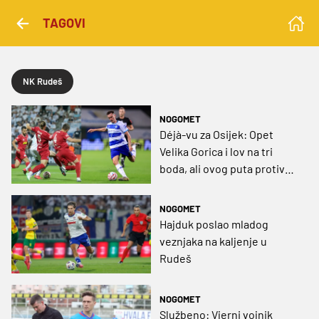
TAGOVI
NK Rudeš
NOGOMET
Déjà-vu za Osijek: Opet
Velika Gorica i lov na tri
boda, ali ovog puta protiv
Rudeša
NOGOMET
Hajduk poslao mladog
veznjaka na kaljenje u
Rudeš
NOGOMET
Službeno: Vjerni vojnik