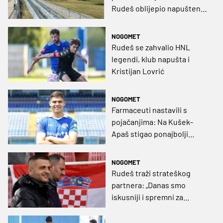
Rudeš oblijepio napuštenu
rasvjetu i poslao pjesmu i
pismo gradonačelniku
NOGOMET
Rudeš se zahvalio HNL
legendi, klub napušta i
Kristijan Lovrić
NOGOMET
Farmaceuti nastavili s
pojačanjima: Na Kušek-
Apaš stigao ponajbolji
branič Prve NL!
NOGOMET
Rudeš traži strateškog
partnera: „Danas smo
iskusniji i spremni za
sljedeću fazu razvoja“