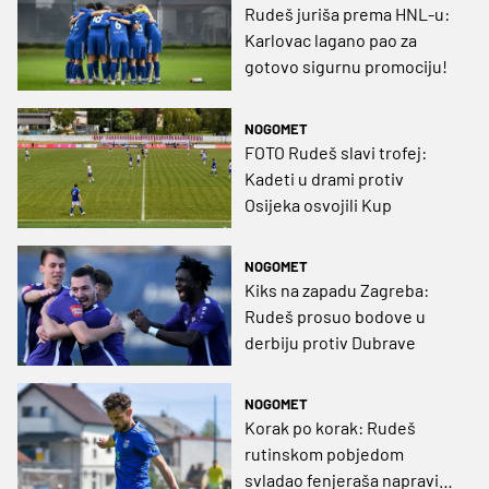
Rudeš juriša prema HNL-u:
Karlovac lagano pao za
gotovo sigurnu promociju!
NOGOMET
FOTO Rudeš slavi trofej:
Kadeti u drami protiv
Osijeka osvojili Kup
NOGOMET
Kiks na zapadu Zagreba:
Rudeš prosuo bodove u
derbiju protiv Dubrave
NOGOMET
Korak po korak: Rudeš
rutinskom pobjedom
svladao fenjeraša napravio