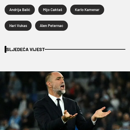
Andrija Balić
Mijo Caktaš
Karlo Kamenar
Hari Vukas
Alen Peternac
SLJEDEĆA VIJEST