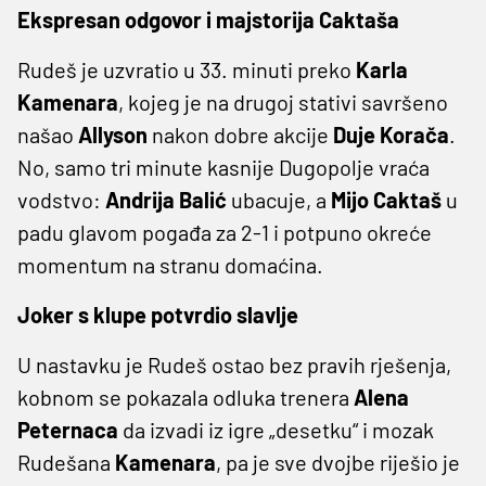
Ekspresan odgovor i majstorija Caktaša
Rudeš je uzvratio u 33. minuti preko
Karla
Kamenara
, kojeg je na drugoj stativi savršeno
našao
Allyson
nakon dobre akcije
Duje Korača
.
No, samo tri minute kasnije Dugopolje vraća
vodstvo:
Andrija Balić
ubacuje, a
Mijo Caktaš
u
padu glavom pogađa za 2-1 i potpuno okreće
momentum na stranu domaćina.
Joker s klupe potvrdio slavlje
U nastavku je Rudeš ostao bez pravih rješenja,
kobnom se pokazala odluka trenera
Alena
Peternaca
da izvadi iz igre „desetku“ i mozak
Rudešana
Kamenara
, pa je sve dvojbe riješio je