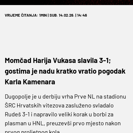
VRIJEME ČITANJA: 1MIN | SUB. 14.02.26. | 14:46
Momčad Harija Vukasa slavila 3-1;
gostima je nadu kratko vratio pogodak
Karla Kamenara
Dugopolje je u derbiju vrha Prve NL na stadionu
ŠRC Hrvatskih vitezova zasluženo svladalo
Rudeš 3-1 i napravilo veliki korak u borbi za
plasman u HNL, preuzevši prvo mjesto nakon
prvog proljetnog kola.