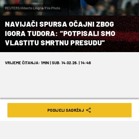
REUTERS/Alberto Lingria/File Photo
NAVIJAČI SPURSA OČAJNI ZBOG
IGORA TUDORA: “POTPISALI SMO
VLASTITU SMRTNU PRESUDU”
VRIJEME ČITANJA: 1MIN | SUB. 14.02.26. | 14:46
Hrvat preuzima klupu do kraja sezone i
PODIJELI SADRŽAJ
mora spasiti londonski klub od
ispadanja te ga stabilizirati