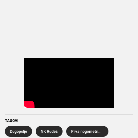
TAGOVI
Dugopolje
NK Rudeš
Prva nogometna liga