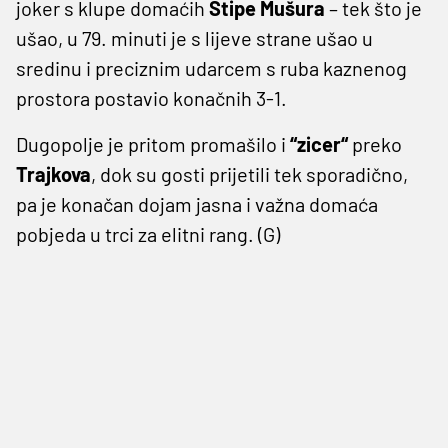
joker s klupe domaćih
Stipe Mušura
– tek što je
ušao, u 79. minuti je s lijeve strane ušao u
sredinu i preciznim udarcem s ruba kaznenog
prostora postavio konačnih 3-1.
Dugopolje je pritom promašilo i
“zicer“
preko
Trajkova
, dok su gosti prijetili tek sporadično,
pa je konačan dojam jasna i važna domaća
pobjeda u trci za elitni rang. (G)