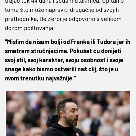
trajao tek 44 dana i sedam utakmica. Upitan o
tome što može napraviti drugačije od svojih
prethodnika, De Zerbi je odgovorio s velikom
dozom poštovanja.
"Mislim da nisam bolji od Franka ili Tudora jer ih
smatram stručnjacima. Pokušat ću donijeti
svoj stil, svoj karakter, svoju osobnost i svoje
snage kako bismo ostvarili naš cilj, što je u
ovom trenutku najvažnije."