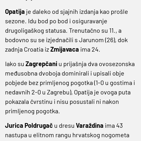
Opatija
je daleko od sjajnih izdanja kao prošle
sezone. Idu bod po bod i osiguravanje
drugoligaškog statusa. Trenutačno su 11., a
bodovno su se izjednačili s Jarunom (26), dok
zadnja Croatia iz
Zmijavaca
ima 24.
Iako su
Zagrepčani
u prijašnja dva ovosezonska
međusobna dvoboja dominirali i upisali obje
pobjede bez primljenog pogotka (1-0 u gostima i
nedavnih 2-0 u Zagrebu), Opatija je ovoga puta
pokazala čvrstinu i nisu posustali ni nakon
primljenog pogotka.
Jurica Poldrugač
u dresu
Varaždina
ima 43
nastupa u elitnom rangu hrvatskog nogometa