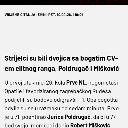
VRIJEME ČITANJA: 3MIN | PET. 10.04.26. | 18:01
Strijelci su bili dvojica sa bogatim CV-
em elitnog ranga, Poldrugač i Mišković
U prvoj utakmici 26. kola
Prve NL
, nogometaši
Opatije i favoriziranog zagrebačkog Rudeša
podijelili su bodove odigravši 1-1. Oba pogotka
odvila su se u razmaku od sedam minuta. Prvo
je u 71. poentirao
Jurica Poldrugač
, da bi u 77.
bod svojoj momčadi donio
Robert Mišković
.