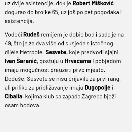
uz dvije asistencije, dok je
Robert Mišković
dogurao do brojke 65, uz još po pet pogodaka i
asistencija.
Vodeći
Rudeš
remijem je dobio bod i sada je na
49, što je za dva više od susjeda s istočnog
dijela Metrpole.
Sesvete
, koje predvodi sjajni
Ivan Šaranić
, gostuju u
Hrvacama
i pobjedom
imaju mogućnost preuzeti prvo mjesto.
Doduše, Sesvete se nisu prijavile za prvi rang,
ali priliku za približavanje imaju
Dugopolje
i
Cibalia
, kojima klub sa zapada Zagreba bježi
osam bodova.