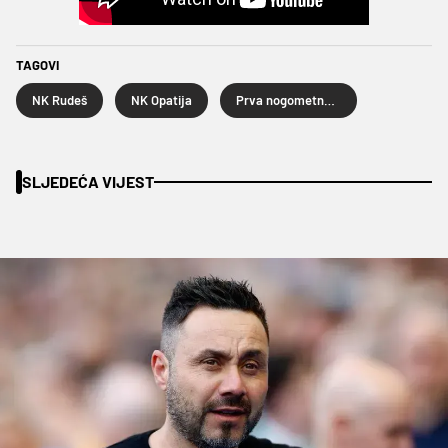
TAGOVI
NK Rudeš
NK Opatija
Prva nogometna liga
SLJEDEĆA VIJEST