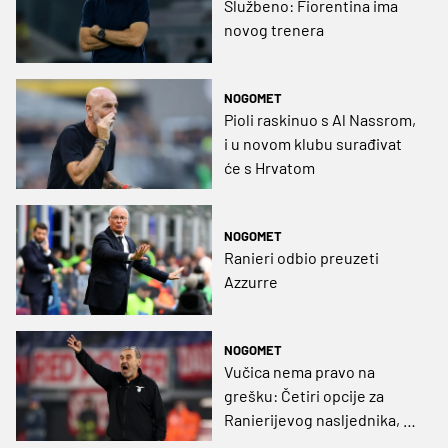
Službeno: Fiorentina ima
novog trenera
NOGOMET
Pioli raskinuo s Al Nassrom,
i u novom klubu surađivat
će s Hrvatom
NOGOMET
Ranieri odbio preuzeti
Azzurre
NOGOMET
Vučica nema pravo na
grešku: Četiri opcije za
Ranierijevog nasljednika, ali
samo jedan slobodan