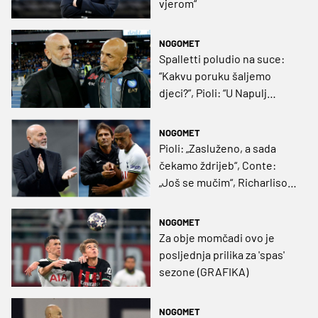
vjerom“
NOGOMET
Spalletti poludio na suce:
“Kakvu poruku šaljemo
djeci?”, Pioli: “U Napulj
idemo koncentrirani, ali
samouvjereni”
NOGOMET
Pioli: „Zasluženo, a sada
čekamo ždrijeb“, Conte:
„Još se mučim“, Richarlison:
„Ova sezona je s**nje, ne
znam zašto ne igram“
NOGOMET
Za obje momčadi ovo je
posljednja prilika za 'spas'
sezone (GRAFIKA)
NOGOMET