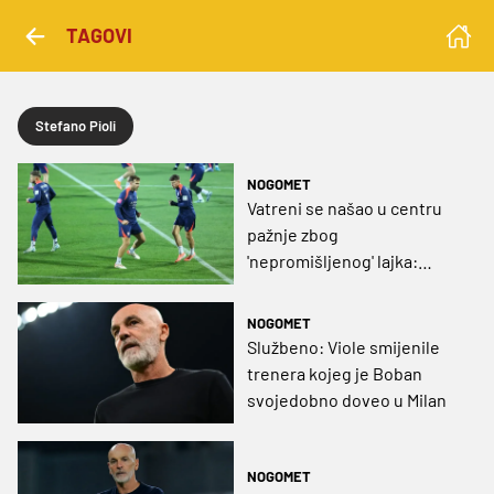
TAGOVI
Stefano Pioli
NOGOMET
Vatreni se našao u centru
pažnje zbog
'nepromišljenog' lajka:
„Takve stvari ne bismo
smjeli viđati“
NOGOMET
Službeno: Viole smijenile
trenera kojeg je Boban
svojedobno doveo u Milan
NOGOMET