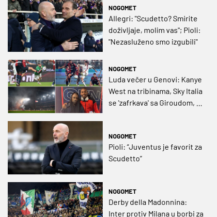
NOGOMET
Allegri: "Scudetto? Smirite
doživljaje, molim vas"; Pioli:
"Nezasluženo smo izgubili"
NOGOMET
Luda večer u Genovi: Kanye
West na tribinama, Sky Italia
se 'zafrkava' sa Giroudom, a
Pioli ističe: „Oli, hvala!“
NOGOMET
Pioli: “Juventus je favorit za
Scudetto”
NOGOMET
Derby della Madonnina:
Inter protiv Milana u borbi za