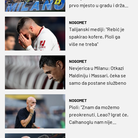
prvo mjesto u gradu i državi
(GRAFIKA)
NOGOMET
Talijanski mediji: "Rebić je
spakirao kofere, Pioli ga
više ne treba"
NOGOMET
Nevjerica u Milanu: Otkazi
Maldiniju i Massari, čeka se
samo da postane službeno
NOGOMET
Pioli: "Znam da možemo
preokrenuti. Leao? Igrat će,
Calhanoglu nam nije
stvarao veće probleme od
Brozovića"