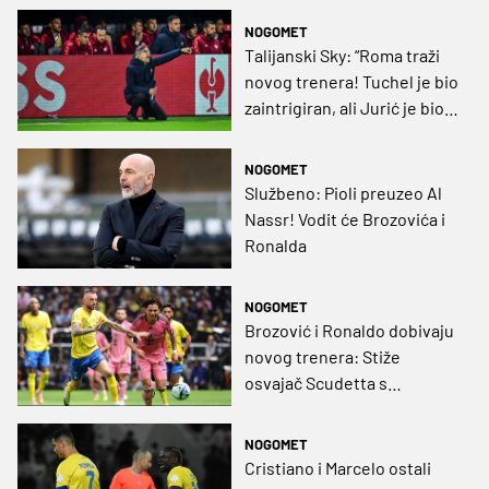
NOGOMET
Talijanski Sky: “Roma traži
novog trenera! Tuchel je bio
zaintrigiran, ali Jurić je bio
preferiran”
NOGOMET
Službeno: Pioli preuzeo Al
Nassr! Vodit će Brozovića i
Ronalda
NOGOMET
Brozović i Ronaldo dobivaju
novog trenera: Stiže
osvajač Scudetta s
Milanom!
NOGOMET
Cristiano i Marcelo ostali