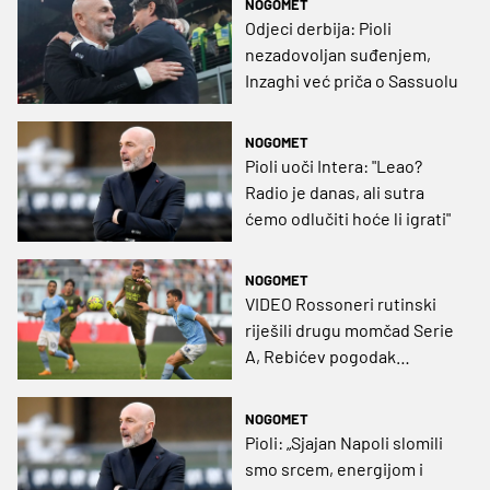
NOGOMET
Odjeci derbija: Pioli
nezadovoljan suđenjem,
Inzaghi već priča o Sassuolu
NOGOMET
Pioli uoči Intera: "Leao?
Radio je danas, ali sutra
ćemo odlučiti hoće li igrati"
NOGOMET
VIDEO Rossoneri rutinski
riješili drugu momčad Serie
A, Rebićev pogodak
poništio VAR, Bašić
promašio stopostotnu
NOGOMET
priliku
Pioli: „Sjajan Napoli slomili
smo srcem, energijom i