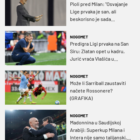
Pioli pred Milan: "Osvajanje
Lige prvaka je san, ali
beskorisno je sada
razmišljati o tome"
NOGOMET
Predigra Ligi prvaka na San
Siru: Zlatan opet u kadru,
Jurić vraća Vlašića u
početnih 11
NOGOMET
Može li Sarriball zaustaviti
načete Rossonere?
(GRAFIKA)
NOGOMET
Madonnina u Saudijskoj
Arabiji: Superkup Milana i
Intera nije samo talijanski,