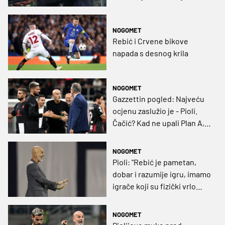
'igraju' i SAD-a i Kina,
Francuska i Argentina, no
NOGOMET
nema Hrvata (GRAFIKA)
Rebić i Crvene bikove
napada s desnog krila
NOGOMET
Gazzettin pogled: Najveću
ocjenu zaslužio je - Pioli.
Čačić? Kad ne upali Plan A,
slijedi mrak
NOGOMET
Pioli: "Rebić je pametan,
dobar i razumije igru, imamo
igrače koji su fizički vrlo
jaki"
NOGOMET