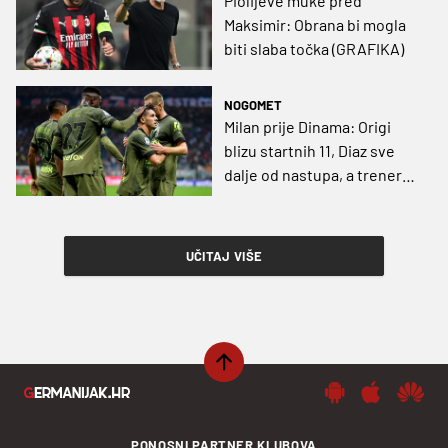
Piolijeve muke pred
Maksimir: Obrana bi mogla
biti slaba točka (GRAFIKA)
NOGOMET
Milan prije Dinama: Origi
blizu startnih 11, Diaz sve
dalje od nastupa, a trener
Pioli poručio: "Dinamo ne
gubi doma, bit će teško"
UČITAJ VIŠE
PONOSNI PARTNER KLUBOVA