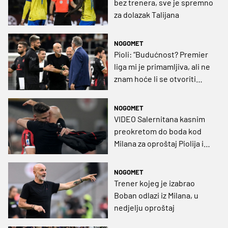
bez trenera, sve je spremno
za dolazak Talijana
NOGOMET
Pioli: “Budućnost? Premier
liga mi je primamljiva, ali ne
znam hoće li se otvoriti
prilika. No, učim engleski…”
NOGOMET
VIDEO Salernitana kasnim
preokretom do boda kod
Milana za oproštaj Piolija i
Girouda
NOGOMET
Trener kojeg je izabrao
Boban odlazi iz Milana, u
nedjelju oproštaj