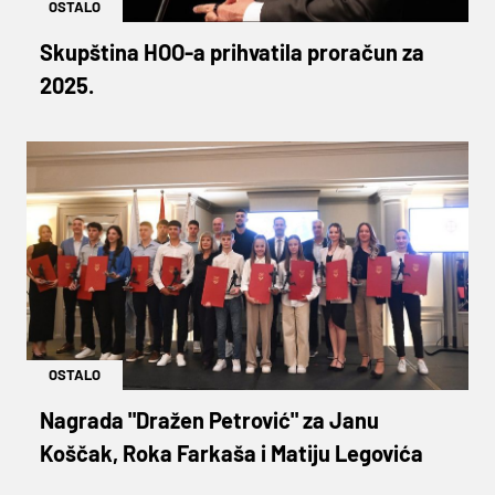
OSTALO
Skupština HOO-a prihvatila proračun za
2025.
OSTALO
Nagrada "Dražen Petrović" za Janu
Koščak, Roka Farkaša i Matiju Legovića