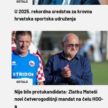
OSTALO
U 2025. rekordna sredstva za krovna
hrvatska sportska udruženja
OSTALO
Nije bilo protukandidata: Zlatku Mateši
novi četverogodišnji mandat na čelu HOO-
a