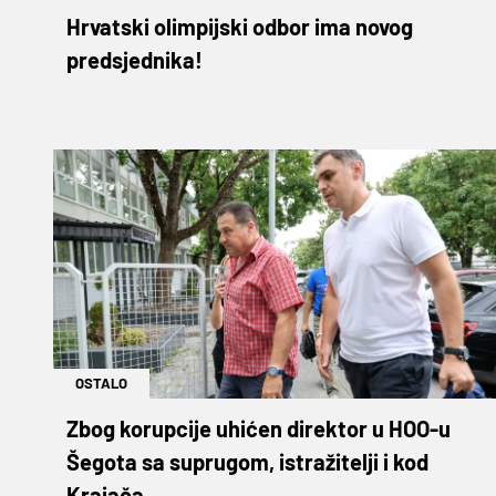
Hrvatski olimpijski odbor ima novog
predsjednika!
OSTALO
Zbog korupcije uhićen direktor u HOO-u
Šegota sa suprugom, istražitelji i kod
Krajača