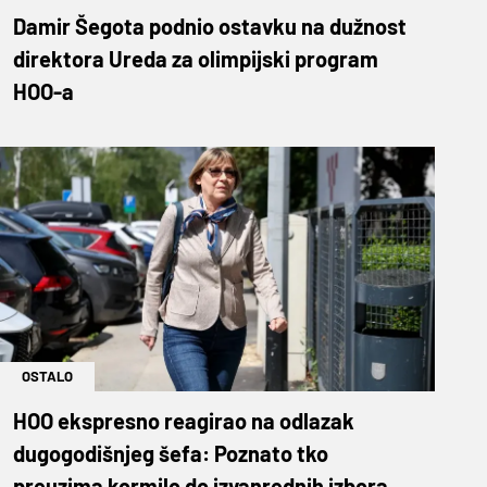
Damir Šegota podnio ostavku na dužnost
direktora Ureda za olimpijski program
HOO-a
OSTALO
HOO ekspresno reagirao na odlazak
dugogodišnjeg šefa: Poznato tko
preuzima kormilo do izvanrednih izbora