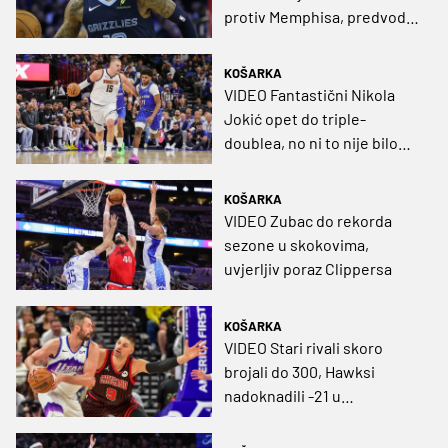
protiv Memphisa, predvodio
ih povratnik Ja Morant
KOŠARKA
VIDEO Fantastični Nikola
Jokić opet do triple-
doublea, no ni to nije bilo
dovoljno za pobjedu
KOŠARKA
VIDEO Zubac do rekorda
sezone u skokovima,
uvjerljiv poraz Clippersa
KOŠARKA
VIDEO Stari rivali skoro
brojali do 300, Hawksi
nadoknadili -21 u
posljednjoj četvrtini i slavili!