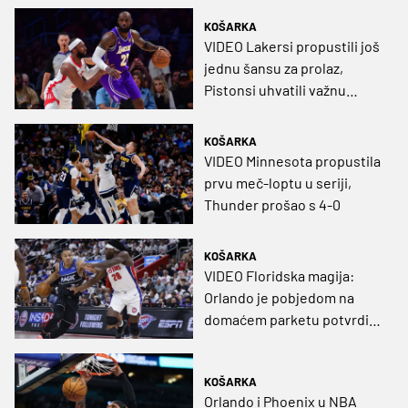
KOŠARKA
VIDEO Lakersi propustili još
jednu šansu za prolaz,
Pistonsi uhvatili važnu
pobjedu za spas
KOŠARKA
VIDEO Minnesota propustila
prvu meč-loptu u seriji,
Thunder prošao s 4-0
KOŠARKA
VIDEO Floridska magija:
Orlando je pobjedom na
domaćem parketu potvrdio
'break' protiv lidera Istoka!
KOŠARKA
Orlando i Phoenix u NBA