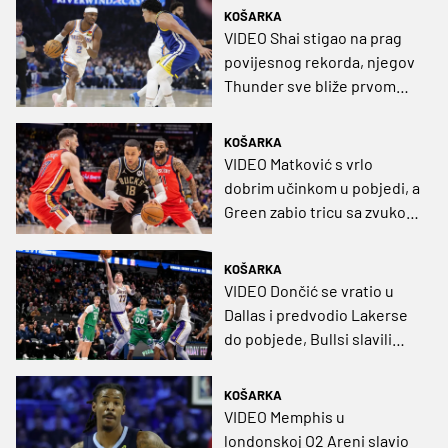
KOŠARKA
VIDEO Shai stigao na prag
povijesnog rekorda, njegov
Thunder sve bliže prvom
mjestu
KOŠARKA
VIDEO Matković s vrlo
dobrim učinkom u pobjedi, a
Green zabio tricu sa zvukom
sirene u drugom
produžetku
KOŠARKA
VIDEO Dončić se vratio u
Dallas i predvodio Lakerse
do pobjede, Bullsi slavili
tricom u zadnjoj sekundi
KOŠARKA
VIDEO Memphis u
londonskoj O2 Areni slavio