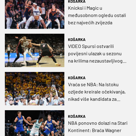
KOŠARKA
Knicksi i Magic u
međusobnom ogledu ostali
bez najvećih zvijezda
KOŠARKA
VIDEO Spursi ostvarili
povijesni ulazak u sezonu
na krilima nezaustavljivog
Francuza
KOŠARKA
Vraća se NBA: Na Istoku
ozljede kreirale očekivanja,
nikad više kandidata za
play-in
KOŠARKA
NBA ponovno dolazi na Stari
Kontinent: Braća Wagner