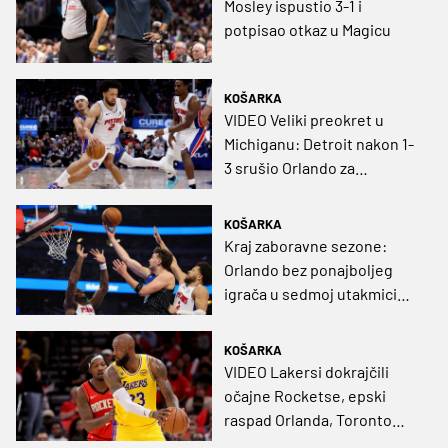
Mosley ispustio 3-1 i
potpisao otkaz u Magicu
KOŠARKA
VIDEO Veliki preokret u
Michiganu: Detroit nakon 1-
3 srušio Orlando za
polufinale Istoka
KOŠARKA
Kraj zaboravne sezone:
Orlando bez ponajboljeg
igrača u sedmoj utakmici
protiv Detroita
KOŠARKA
VIDEO Lakersi dokrajčili
očajne Rocketse, epski
raspad Orlanda, Toronto
također izborio majstoricu