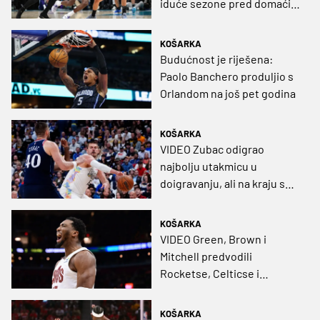
iduće sezone pred domaćim
navijačima
KOŠARKA
Budućnost je riješena:
Paolo Banchero produljio s
Orlandom na još pet godina
KOŠARKA
VIDEO Zubac odigrao
najbolju utakmicu u
doigravanju, ali na kraju se
veselio Jokić
KOŠARKA
VIDEO Green, Brown i
Mitchell predvodili
Rocketse, Celticse i
Cavalierse do novih
pobjeda
KOŠARKA