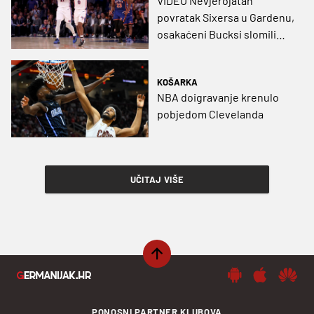
VIDEO Nevjerojatan
povratak Sixersa u Gardenu,
osakaćeni Bucksi slomili
Pacerse
KOŠARKA
NBA doigravanje krenulo
pobjedom Clevelanda
UČITAJ VIŠE
PONOSNI PARTNER KLUBOVA