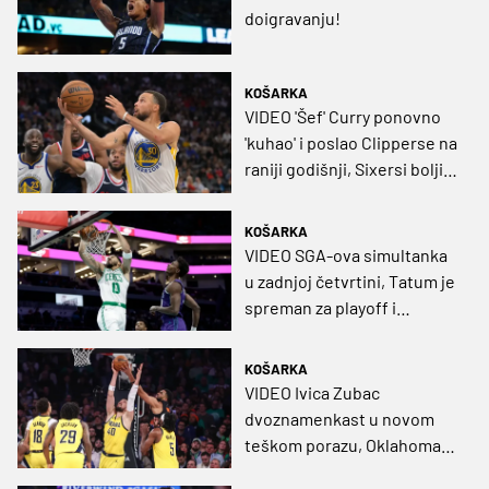
doigravanju!
KOŠARKA
VIDEO 'Šef' Curry ponovno
'kuhao' i poslao Clipperse na
raniji godišnji, Sixersi bolji
od Magica
KOŠARKA
VIDEO SGA-ova simultanka
u zadnjoj četvrtini, Tatum je
spreman za playoff i
rekordan poraz Magica
KOŠARKA
VIDEO Ivica Zubac
dvoznamenkast u novom
teškom porazu, Oklahoma
prva osigurala doigravanje