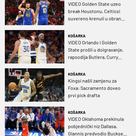
VIDEO Golden State uzeo
break Houstonu, Celticsi
suvereno krenuli u obranu
naslova
KOŠARKA
VIDEO Orlando i Golden
State prošli u doigravanje,
rapsodija Butlera, Curry
heroj drame
KOŠARKA
Kingsi našli zamjenu za
Foxa: Sacramento doveo
prvi pick drafta
KOŠARKA
VIDEO Oklahoma prekinula
pobjednički niz Dallasa,
Giannis predvodio Buckse