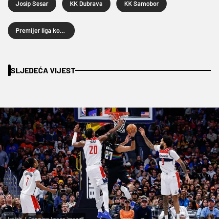
Josip Sesar
KK Dubrava
KK Samobor
Premijer liga košarkaša
SLJEDEĆA VIJEST
Isaiah J. Downing-Imagn Images