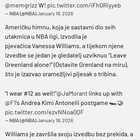
@memgrizz
W!
pic.twitter.com/iFhORiyyeb
— NBA (@NBA)
January 18, 2026
Američku himnu, koja je sastavni dio svih
utakmica u NBA ligi, izvodila je
pjevačica Vanessa Williams, a tijekom njene
izvedbe se jedan je gledatelj uzviknuo "Leave
Greenland alone!" (Ostavite Grenland na miru),
što je izazvao sramežljivi pljesak s tribina.
“I wear #12 as well!”
@JaMorant
links up with
@F1
's Andrea Kimi Antonelli postgame 🏎️🤝
pic.twitter.com/ezvNNoa0QF
— NBA (@NBA)
January 18, 2026
Williams je završila svoju izvedbu bez prekida, a