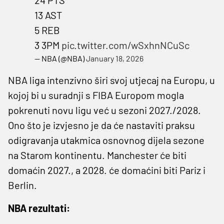
13 AST
5 REB
3 3PM
pic.twitter.com/wSxhnNCuSc
— NBA (@NBA)
January 18, 2026
NBA liga intenzivno širi svoj utjecaj na Europu, u
kojoj bi u suradnji s FIBA Europom mogla
pokrenuti novu ligu već u sezoni 2027./2028.
Ono što je izvjesno je da će nastaviti praksu
odigravanja utakmica osnovnog dijela sezone
na Starom kontinentu. Manchester će biti
domaćin 2027., a 2028. će domaćini biti Pariz i
Berlin.
NBA rezultati: