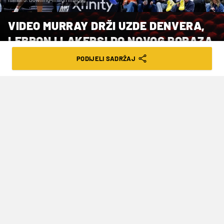
VIDEO MURRAY DRŽI UZDE DENVERA,
LEBRON I LAKERSI DO NOVOG PORAZA
PODIJELI SADRŽAJ
VRIJEME ČITANJA: 2MIN | PON. 19.01.26. | 08:20
Dallas Mavericksi su s 138-120 svladali
Utah Jazz, a Klay Thompson postigao
je 23 poena u samo 20 minuta te
premašio 17.000 koševa u svojoj NBA
karijeri.