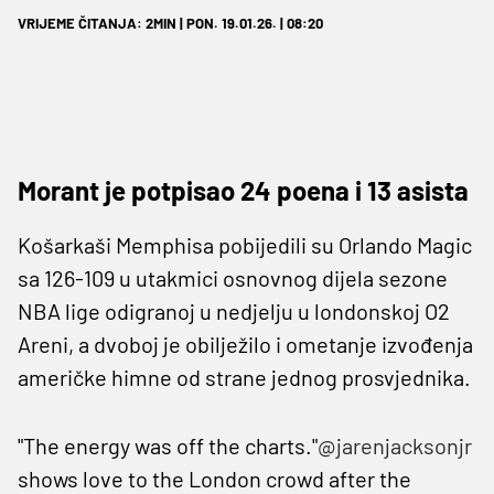
VRIJEME ČITANJA: 2MIN | PON. 19.01.26. | 08:20
Morant je potpisao 24 poena i 13 asista
Košarkaši Memphisa pobijedili su Orlando Magic
sa 126-109 u utakmici osnovnog dijela sezone
NBA lige odigranoj u nedjelju u londonskoj O2
Areni, a dvoboj je obilježilo i ometanje izvođenja
američke himne od strane jednog prosvjednika.
"The energy was off the charts."
@jarenjacksonjr
shows love to the London crowd after the