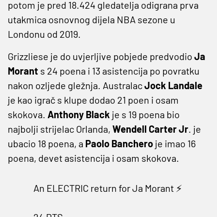
potom je pred 18.424 gledatelja odigrana prva
utakmica osnovnog dijela NBA sezone u
Londonu od 2019.
Grizzliese je do uvjerljive pobjede predvodio
Ja
Morant
s 24 poena i 13 asistencija po povratku
nakon ozljede gležnja. Australac
Jock Landale
je kao igrač s klupe dodao 21 poen i osam
skokova.
Anthony Black
je s 19 poena bio
najbolji strijelac Orlanda,
Wendell Carter Jr
. je
ubacio 18 poena, a
Paolo Banchero
je imao 16
poena, devet asistencija i osam skokova.
An ELECTRIC return for Ja Morant ⚡️
24 PTS