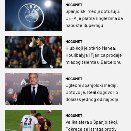
NOGOMET
Španjolski mediji optužuju:
UEFA je platila Englezima da
napuste Superligu
NOGOMET
Klub koji je otkrio Manea,
Koulibalyja i Pjanića prodaje
mladog talenta u Barcelonu
NOGOMET
Ugledni španjolski mediji:
Gotovo je, Real dogovorio
dolazak jednog od najboljih
nogometaša svijeta
NOGOMET
Velika afera u Španjolskoj:
Pokreće se istraga protiv