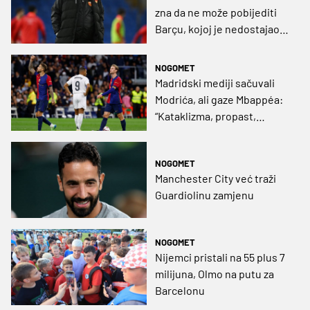
zna da ne može pobijediti
Barçu, kojoj je nedostajao
igrač poput Olma”
NOGOMET
Madridski mediji sačuvali
Modrića, ali gaze Mbappéa:
“Kataklizma, propast,
zgrčen i bez otrova,
zabrinjavajuće”
NOGOMET
Manchester City već traži
Guardiolinu zamjenu
NOGOMET
Nijemci pristali na 55 plus 7
milijuna, Olmo na putu za
Barcelonu