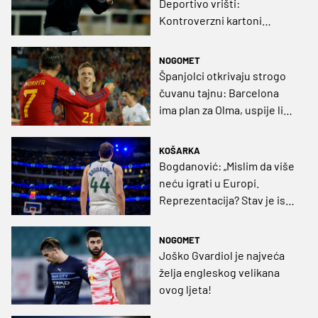
Deportivo vrišti:
Kontroverzni kartoni
potkopali Gironu uoči
Bernabéua!
NOGOMET
Španjolci otkrivaju strogo
čuvanu tajnu: Barcelona
ima plan za Olma, uspije li
neće biti dobar po Dinamo
KOŠARKA
Bogdanović: „Mislim da više
neću igrati u Europi.
Reprezentacija? Stav je isti
prošlog ljeta“
NOGOMET
Joško Gvardiol je najveća
želja engleskog velikana
ovog ljeta!