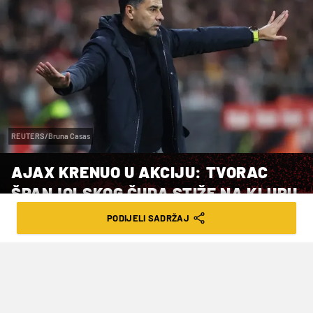
REUTERS/Bruna Casas
AJAX KRENUO U AKCIJU: TVORAC
ŠPANJOLSKOG ČUDA STIŽE NA KLUPU
KOPLJANIKA?
PODIJELI SADRŽAJ
VRIJEME ČITANJA: 2MIN | PET. 08.05.26. | 12:19