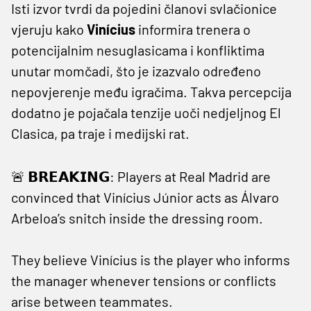
Isti izvor tvrdi da pojedini članovi svlačionice
vjeruju kako
Vinícius
informira trenera o
potencijalnim nesuglasicama i konfliktima
unutar momčadi, što je izazvalo određeno
nepovjerenje među igračima. Takva percepcija
dodatno je pojačala tenzije uoči nedjeljnog El
Clasica, pa traje i medijski rat.
🚨 𝗕𝗥𝗘𝗔𝗞𝗜𝗡𝗚: Players at Real Madrid are
convinced that Vinícius Júnior acts as Álvaro
Arbeloa’s snitch inside the dressing room.
They believe Vinícius is the player who informs
the manager whenever tensions or conflicts
arise between teammates.