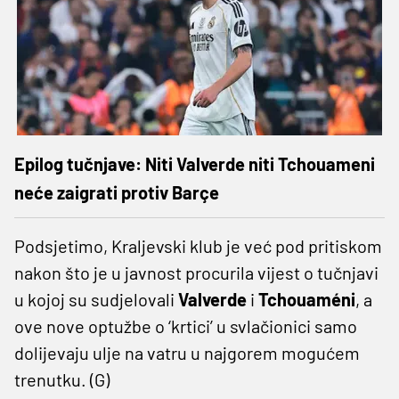
Epilog tučnjave: Niti Valverde niti Tchouameni
neće zaigrati protiv Barçe
Podsjetimo, Kraljevski klub je već pod pritiskom
nakon što je u javnost procurila vijest o tučnjavi
u kojoj su sudjelovali
Valverde
i
Tchouaméni
, a
ove nove optužbe o ‘krtici’ u svlačionici samo
dolijevaju ulje na vatru u najgorem mogućem
trenutku. (G)