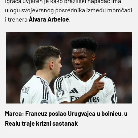
igrača uvjeren je kako brazilski napadač ima
ulogu svojevrsnog posrednika između momčadi
i trenera
Álvara Arbeloe
.
Marca: Francuz poslao Urugvajca u bolnicu, u
Realu traje krizni sastanak