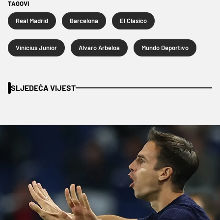
TAGOVI
Real Madrid
Barcelona
El Clasico
Vinicius Junior
Alvaro Arbeloa
Mundo Deportivo
SLJEDEĆA VIJEST