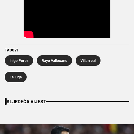
TAGOVI
Inigo Perez
Rayo Vallecano
Villarreal
La Liga
SLJEDEĆA VIJEST