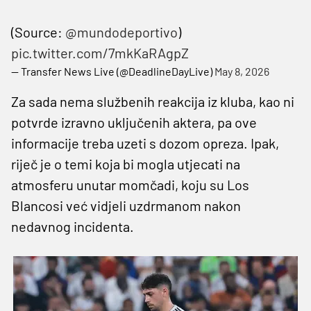
(Source:
@mundodeportivo
)
pic.twitter.com/7mkKaRAgpZ
— Transfer News Live (@DeadlineDayLive)
May 8, 2026
Za sada nema službenih reakcija iz kluba, kao ni
potvrde izravno uključenih aktera, pa ove
informacije treba uzeti s dozom opreza. Ipak,
riječ je o temi koja bi mogla utjecati na
atmosferu unutar momčadi, koju su Los
Blancosi već vidjeli uzdrmanom nakon
nedavnog incidenta.