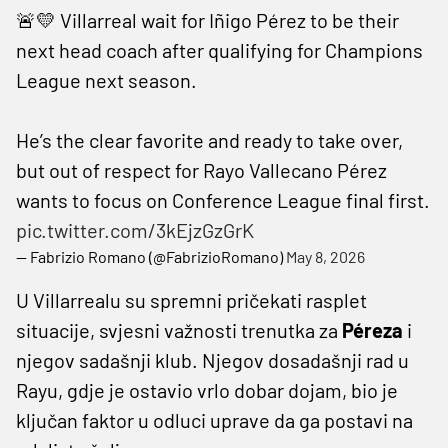
🚨💛 Villarreal wait for Iñigo Pérez to be their
next head coach after qualifying for Champions
League next season.
He’s the clear favorite and ready to take over,
but out of respect for Rayo Vallecano Pérez
wants to focus on Conference League final first.
pic.twitter.com/3kEjzGzGrK
— Fabrizio Romano (@FabrizioRomano)
May 8, 2026
U Villarrealu su spremni pričekati rasplet
situacije, svjesni važnosti trenutka za
Péreza
i
njegov sadašnji klub. Njegov dosadašnji rad u
Rayu, gdje je ostavio vrlo dobar dojam, bio je
ključan faktor u odluci uprave da ga postavi na