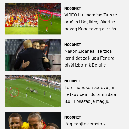
NOGOMET
VIDEO Hit-momčad Turske
srušila i Beşiktaş, škarice
novog Manceovog otkrića!
NOGOMET
Nakon Zidanea i Terzića
kandidat za klupu Fenera
bivši izbornik Belgije
NOGOMET
Turci napokon zadovoljni
Petkovićem, Sofa mu dala
8,0: “Pokazao je magiju i
tehničku kvalitetu”
NOGOMET
Pogledajte semafor,