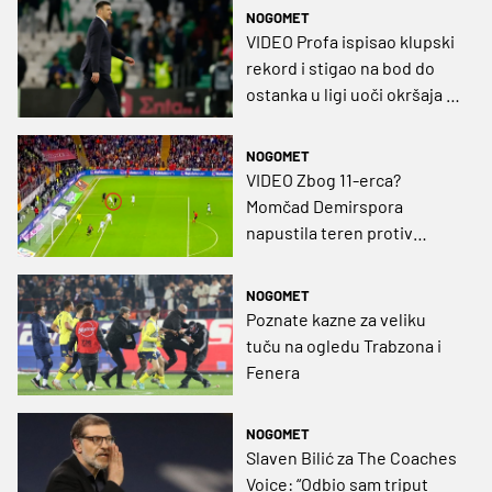
NOGOMET
VIDEO Profa ispisao klupski
rekord i stigao na bod do
ostanka u ligi uoči okršaja s
Galatom
NOGOMET
VIDEO Zbog 11-erca?
Momčad Demirspora
napustila teren protiv
Galatasarayja
NOGOMET
Poznate kazne za veliku
tuču na ogledu Trabzona i
Fenera
NOGOMET
Slaven Bilić za The Coaches
Voice: “Odbio sam triput