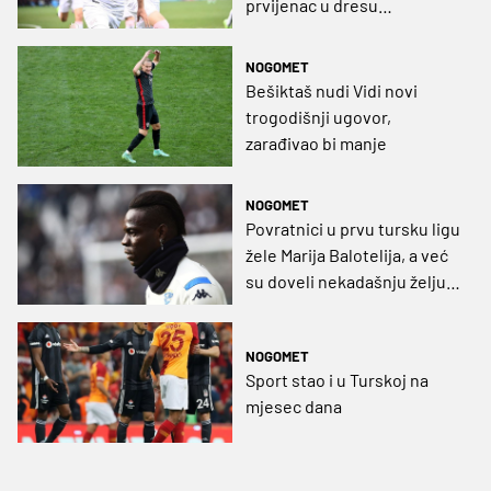
prvijenac u dresu
Kayserispora (VIDEO)
NOGOMET
Bešiktaš nudi Vidi novi
trogodišnji ugovor,
zarađivao bi manje
NOGOMET
Povratnici u prvu tursku ligu
žele Marija Balotelija, a već
su doveli nekadašnju želju
Hajduka
NOGOMET
Sport stao i u Turskoj na
mjesec dana