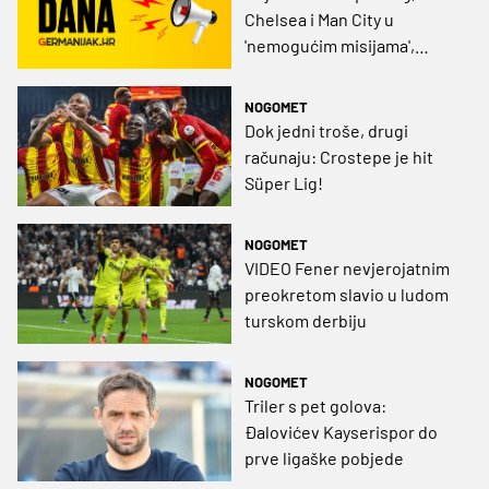
Chelsea i Man City u
'nemogućim misijama',
Bayer po iznenađenje u
London, Fener lovi
NOGOMET
Galatasaray
Dok jedni troše, drugi
računaju: Crostepe je hit
Süper Lig!
NOGOMET
VIDEO Fener nevjerojatnim
preokretom slavio u ludom
turskom derbiju
NOGOMET
Triler s pet golova:
Đalovićev Kayserispor do
prve ligaške pobjede