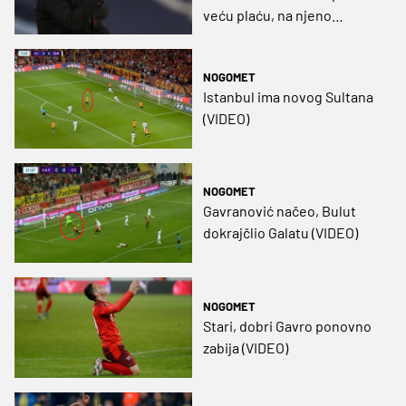
veću plaću, na njeno
kašnjenje navikao sam se
još u Splitu”
NOGOMET
Istanbul ima novog Sultana
(VIDEO)
NOGOMET
Gavranović načeo, Bulut
dokrajčlio Galatu (VIDEO)
NOGOMET
Stari, dobri Gavro ponovno
zabija (VIDEO)