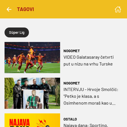
TAGOVI
Süper Lig
NOGOMET
VIDEO Galatasaray četvrti
put u nizu na vrhu Turske
NOGOMET
INTERVJU - Hrvoje Smolčić:
“Petko je klasa, a s
Osimhenom moraš kao u
šahu. Čemu se najviše
radujem? Maminoj kuhinji i
OSTALO
ribolovu”
Najava dana: Sporting,