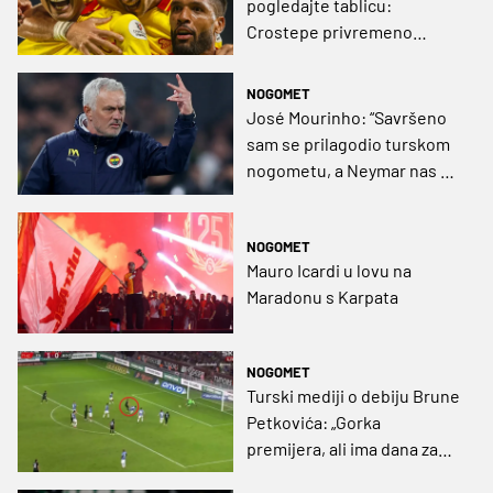
pogledajte tablicu:
Crostepe privremeno
preuzeo vrh Süper Lig!
NOGOMET
José Mourinho: “Savršeno
sam se prilagodio turskom
nogometu, a Neymar nas ne
zanima”
NOGOMET
Mauro Icardi u lovu na
Maradonu s Karpata
NOGOMET
Turski mediji o debiju Brune
Petkovića: „Gorka
premijera, ali ima dana za
megdana“