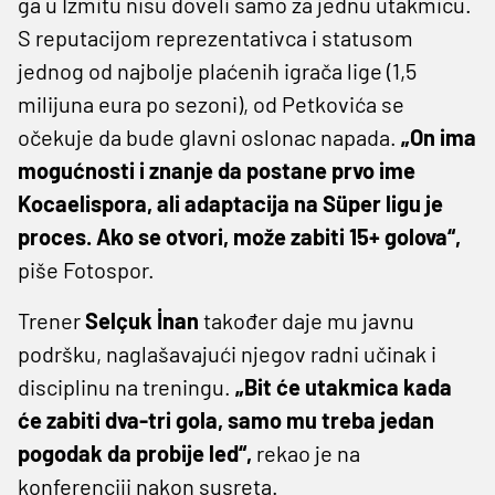
ga u Izmitu nisu doveli samo za jednu utakmicu.
S reputacijom reprezentativca i statusom
jednog od najbolje plaćenih igrača lige (1,5
milijuna eura po sezoni), od Petkovića se
očekuje da bude glavni oslonac napada.
„On ima
mogućnosti i znanje da postane prvo ime
Kocaelispora, ali adaptacija na Süper ligu je
proces. Ako se otvori, može zabiti 15+ golova“,
piše Fotospor.
Trener
Selçuk İnan
također daje mu javnu
podršku, naglašavajući njegov radni učinak i
disciplinu na treningu.
„Bit će utakmica kada
će zabiti dva-tri gola, samo mu treba jedan
pogodak da probije led“,
rekao je na
konferenciji nakon susreta.