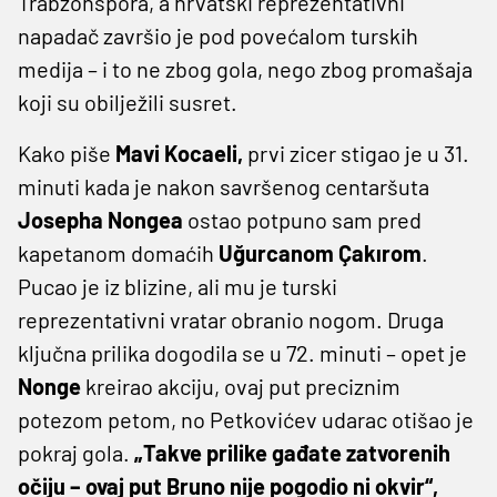
Trabzonspora, a hrvatski reprezentativni
napadač završio je pod povećalom turskih
medija – i to ne zbog gola, nego zbog promašaja
koji su obilježili susret.
Kako piše
Mavi Kocaeli,
prvi zicer stigao je u 31.
minuti kada je nakon savršenog centaršuta
Josepha Nongea
ostao potpuno sam pred
kapetanom domaćih
Uğurcanom Çakırom
.
Pucao je iz blizine, ali mu je turski
reprezentativni vratar obranio nogom. Druga
ključna prilika dogodila se u 72. minuti – opet je
Nonge
kreirao akciju, ovaj put preciznim
potezom petom, no Petkovićev udarac otišao je
pokraj gola.
„Takve prilike gađate zatvorenih
očiju – ovaj put Bruno nije pogodio ni okvir“,