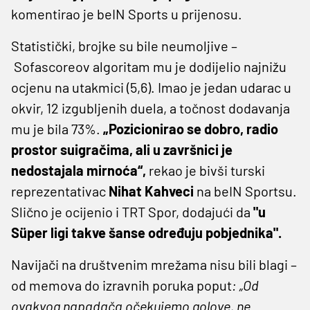
komentirao je beIN Sports u prijenosu.
Statistički, brojke su bile neumoljive –
Sofascoreov algoritam mu je dodijelio najnižu
ocjenu na utakmici (5,6). Imao je jedan udarac u
okvir, 12 izgubljenih duela, a točnost dodavanja
mu je bila 73%.
„Pozicionirao se dobro, radio
prostor suigračima, ali u završnici je
nedostajala mirnoća“,
rekao je bivši turski
reprezentativac
Nihat Kahveci
na beIN Sportsu.
Slično je ocijenio i TRT Spor, dodajući da
"u
Süper ligi takve šanse određuju pobjednika".
Navijači na društvenim mrežama nisu bili blagi –
od memova do izravnih poruka poput
: „Od
ovakvog napadača očekujemo golove, ne