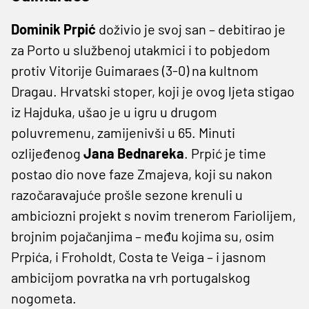
Dominik Prpić
doživio je svoj san – debitirao je
za Porto u službenoj utakmici i to pobjedom
protiv Vitorije Guimaraes (3-0) na kultnom
Dragau. Hrvatski stoper, koji je ovog ljeta stigao
iz Hajduka, ušao je u igru u drugom
poluvremenu, zamijenivši u 65. Minuti
ozlijeđenog
Jana Bednareka
. Prpić je time
postao dio nove faze Zmajeva, koji su nakon
razočaravajuće prošle sezone krenuli u
ambiciozni projekt s novim trenerom Fariolijem,
brojnim pojačanjima – među kojima su, osim
Prpića, i Froholdt, Costa te Veiga – i jasnom
ambicijom povratka na vrh portugalskog
nogometa.