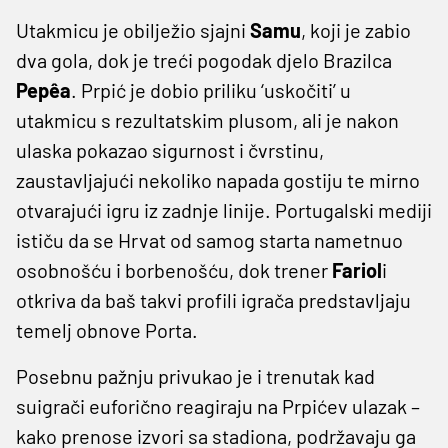
Utakmicu je obilježio sjajni
Samu
, koji je zabio
dva gola, dok je treći pogodak djelo Brazilca
Pepêa
. Prpić je dobio priliku ‘uskočiti’ u
utakmicu s rezultatskim plusom, ali je nakon
ulaska pokazao sigurnost i čvrstinu,
zaustavljajući nekoliko napada gostiju te mirno
otvarajući igru iz zadnje linije. Portugalski mediji
ističu da se Hrvat od samog starta nametnuo
osobnošću i borbenošću, dok trener
Fariol
i
otkriva da baš takvi profili igrača predstavljaju
temelj obnove Porta.
Posebnu pažnju privukao je i trenutak kad
suigrači euforično reagiraju na Prpićev ulazak –
kako prenose izvori sa stadiona, podržavaju ga