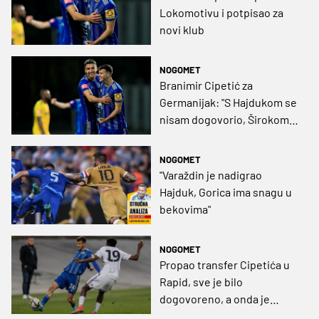
Lokomotivu i potpisao za
novi klub
NOGOMET
Branimir Cipetić za
Germanijak: "S Hajdukom se
nisam dogovorio, Širokom
sam zahvalan na svemu, a
utakmice s Dinamom su sve
NOGOMET
samo ne prijateljske“
"Varaždin je nadigrao
Hajduk, Gorica ima snagu u
bekovima"
NOGOMET
Propao transfer Cipetića u
Rapid, sve je bilo
dogovoreno, a onda je
uslijedilo iznenađenje