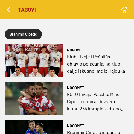
TAGOVI
Branimir Cipetić
NOGOMET
Klub Livaje i Pašalića
objavio pojačanja, na klupi i
dalje iskusno ime iz Hajduka
NOGOMET
FOTO Livaja, Pašalić, Milić i
Cipetić donirali bivšem
klubu 265 kompleta dresova
za sve natjecateljske
kategorije!
NOGOMET
Branimir Cipetić napustio