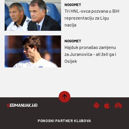
NOGOMET
Tri HNL-ovca pozvana u BiH
reprezentaciju za Ligu
nacija
NOGOMET
Hajduk pronašao zamjenu
za Juranovića – ali želi ga i
Osijek
PONOSNI PARTNER KLUBOVA