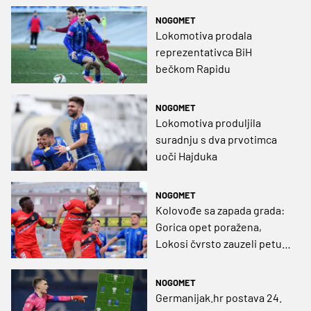
NOGOMET
Lokomotiva prodala
reprezentativca BiH
bečkom Rapidu
NOGOMET
Lokomotiva produljila
suradnju s dva prvotimca
uoči Hajduka
NOGOMET
Kolovođe sa zapada grada:
Gorica opet poražena,
Lokosi čvrsto zauzeli petu
poziciju (VIDEO)
NOGOMET
Germanijak.hr postava 24.