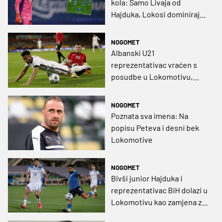
kola: Samo Livaja od
Hajduka, Lokosi dominiraju,
čopor iz Rijeke
NOGOMET
Albanski U21
reprezentativac vraćen s
posudbe u Lokomotivu,
zainteresiran i Bešiktaš
NOGOMET
Poznata sva imena: Na
popisu Peteva i desni bek
Lokomotive
NOGOMET
Bivši junior Hajduka i
reprezentativac BiH dolazi u
Lokomotivu kao zamjena za
Karačića