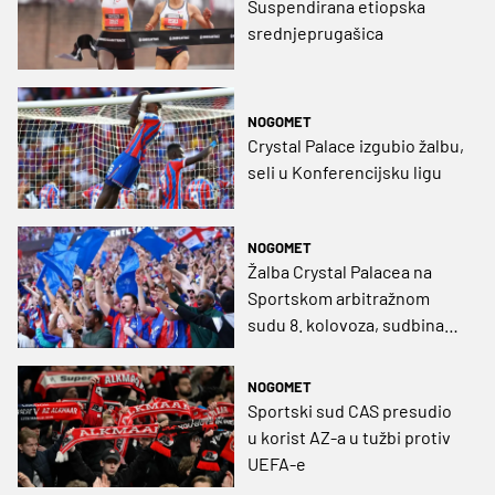
Suspendirana etiopska
srednjeprugašica
NOGOMET
Crystal Palace izgubio žalbu,
seli u Konferencijsku ligu
NOGOMET
Žalba Crystal Palacea na
Sportskom arbitražnom
sudu 8. kolovoza, sudbina
još uvijek neizvjesna
NOGOMET
Sportski sud CAS presudio
u korist AZ-a u tužbi protiv
UEFA-e