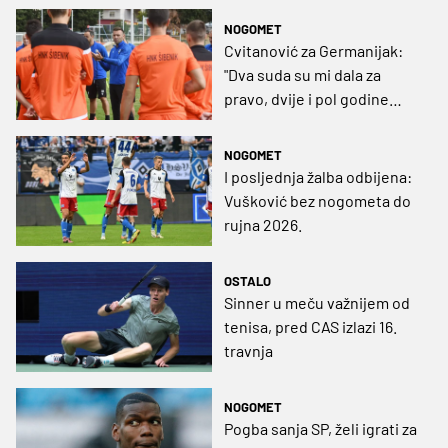
NOGOMET
Cvitanović za Germanijak:
"Dva suda su mi dala za
pravo, dvije i pol godine
sam ih čekao"
NOGOMET
I posljednja žalba odbijena:
Vušković bez nogometa do
rujna 2026.
OSTALO
Sinner u meču važnijem od
tenisa, pred CAS izlazi 16.
travnja
NOGOMET
Pogba sanja SP, želi igrati za