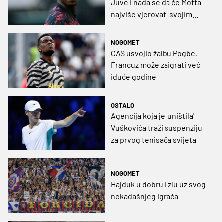
Juve i nada se da će Motta
najviše vjerovati svojim
očima
NOGOMET
CAS usvojio žalbu Pogbe,
Francuz može zaigrati već
iduće godine
OSTALO
Agencija koja je 'uništila'
Vuškovića traži suspenziju
za prvog tenisača svijeta
NOGOMET
Hajduk u dobru i zlu uz svog
nekadašnjeg igrača