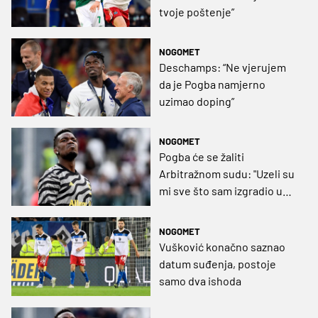
tvoje poštenje”
NOGOMET
Deschamps: “Ne vjerujem
da je Pogba namjerno
uzimao doping”
NOGOMET
Pogba će se žaliti
Arbitražnom sudu: "Uzeli su
mi sve što sam izgradio u
karijeri"
NOGOMET
Vušković konačno saznao
datum suđenja, postoje
samo dva ishoda