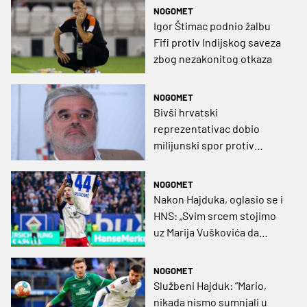
NOGOMET
Igor Štimac podnio žalbu
Fifi protiv Indijskog saveza
zbog nezakonitog otkaza
NOGOMET
Bivši hrvatski
reprezentativac dobio
milijunski spor protiv
Zambijskog nogometnog
saveza
NOGOMET
Nakon Hajduka, oglasio se i
HNS: „Svim srcem stojimo
uz Marija Vuškovića da
dokaže svoju nevinost“
NOGOMET
Službeni Hajduk: ”Mario,
nikada nismo sumnjali u