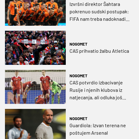
Izvršni direktor Šahtara
pokrenuo sudski postupak:
FIFA nam treba nadoknaditi
40 milijuna eura
NOGOMET
CAS prihvatio žalbu Atletica
NOGOMET
CAS potvrdio izbacivanje
Rusije i njenih klubova iz
natjecanja, ali odluka još
nije pravomoćna
NOGOMET
Guardiola: Izvan terena ne
poštujem Arsenal