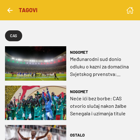
TAGOVI
CAS
NOGOMET
Međunarodni sud donio
odluku o kazni za domaćina
Svjetskog prvenstva:
Poništena odluka o
zatvaranju stadiona
NOGOMET
Neće ići bez borbe: CAS
otvorio slučaj nakon žalbe
Senegala i uzimanja titule
OSTALO