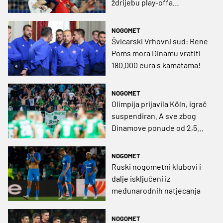
ždrijebu play-offa
Konferencijske lige!
NOGOMET
Švicarski Vrhovni sud: Rene
Poms mora Dinamu vratiti
180.000 eura s kamatama!
NOGOMET
Olimpija prijavila Köln, igrač
suspendiran. A sve zbog
Dinamove ponude od 2,5
milijuna eura za 17-
godišnjaka!?
NOGOMET
Ruski nogometni klubovi i
dalje isključeni iz
međunarodnih natjecanja
NOGOMET