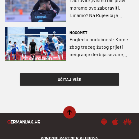
Labrović: „Nismo bili pravi,
moramo ovo zaboraviti.
Dinamo? Na Rujevici je
Rijeka uvijek favorit“
NOGOMET
Pogled u budućnost: Kome
zbog trećeg žutog prijeti
neigranje derbija sezone
Rijeka - Dinamo?
UČITAJ VIŠE
PONOSNI PARTNER KLUBOVA