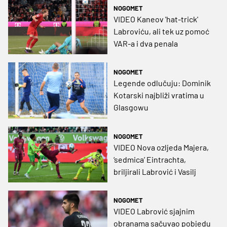
odigrao cijeli susret za
NOGOMET
Augsburg
VIDEO Kaneov 'hat-trick'
Labroviću, ali tek uz pomoć
VAR-a i dva penala
NOGOMET
Legende odlučuju: Dominik
Kotarski najbliži vratima u
Glasgowu
NOGOMET
VIDEO Nova ozljeda Majera,
‘sedmica’ Eintrachta,
briljirali Labrović i Vasilj
NOGOMET
VIDEO Labrović sjajnim
obranama sačuvao pobjedu