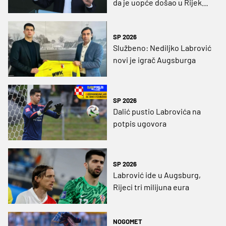
da je uopće došao u Rijeku.
Transfer nije ni u povojima.
Zasad!”
SP 2026
Službeno: Nediljko Labrović
novi je igrač Augsburga
SP 2026
Dalić pustio Labrovića na
potpis ugovora
SP 2026
Labrović ide u Augsburg,
Rijeci tri milijuna eura
NOGOMET