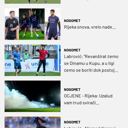
s četiri predstavnika,
Hajduk bez ikoga!
NOGOMET
Rijeka snova, vrelo nade...
NOGOMET
Labrović: “Revanširat ćemo
se Dinamu u Kupu, a u ligi
ćemo se boriti dok postoje
matematičke šanse”
NOGOMET
OCJENE - Rijeka: Uzalud
vam trud svirači...
NOGOMET