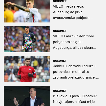
NOGOMET
VIDEO Treća sreća:
Augsburg do prve
ovosezonske pobjede,
Jakić asistirao za gol
NOGOMET
VIDEO Labrović debitirao
pobjedom na golu
Augsburga, ali bez clean
sheeta ostao je već u 4.
minuti
NOGOMET
Jakiću i Labroviću oduzeli
putovnicu i mobitel te
zabranili prelazak granice,
čeka se odgovor njemačke
vlade
NOGOMET
Mišković: “Pjaca u Dinamu?
Ne vjerujem, ali čast mi je