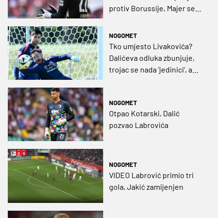
protiv Borussije, Majer se
vratio
NOGOMET
Tko umjesto Livakovića?
Dalićeva odluka zbunjuje,
trojac se nada 'jedinici', a
Dinamov vratar prvom
pozivu među Vatrene
NOGOMET
Otpao Kotarski, Dalić
pozvao Labrovića
NOGOMET
VIDEO Labrović primio tri
gola, Jakić zamijenjen