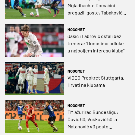
M’gladbachu: Domaćini
pregazili goste, Tabaković
predvodio slavlje s dva
pogotka
NOGOMET
Jakić i Labrović ostali bez
trenera: "Donosimo odluke
u najboljem interesu kluba"
NOGOMET
VIDEO Preokret Stuttgarta,
Hrvati na klupama
NOGOMET
TM ažurirao Bundesligu:
Čović 60, Vušković 50, a
Matanović 40 posto
vrjedniji, najviše pao dvojac