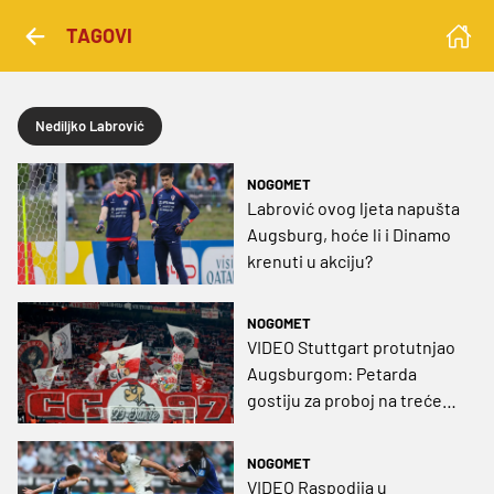
TAGOVI
Nediljko Labrović
NOGOMET
Labrović ovog ljeta napušta
Augsburg, hoće li i Dinamo
krenuti u akciju?
NOGOMET
VIDEO Stuttgart protutnjao
Augsburgom: Petarda
gostiju za proboj na treće
mjesto
NOGOMET
VIDEO Raspodija u