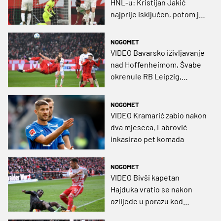
HNL-u: Kristijan Jakić
najprije isključen, potom je
to poništeno
NOGOMET
VIDEO Bavarsko iživljavanje
nad Hoffenheimom, Švabe
okrenule RB Leipzig,
Labrović ispao iz prve
momčadi
NOGOMET
VIDEO Kramarić zabio nakon
dva mjeseca, Labrović
inkasirao pet komada
NOGOMET
VIDEO Bivši kapetan
Hajduka vratio se nakon
ozlijede u porazu kod
Bayera, hrvatski dvojac