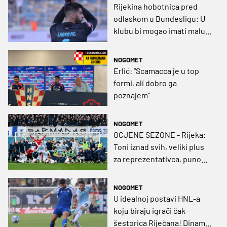
Rijekina hobotnica pred
odlaskom u Bundesligu: U
klubu bi mogao imati malu
hrvatsku koloniju
NOGOMET
Erlić: “Scamacca je u top
formi, ali dobro ga
poznajem”
NOGOMET
OCJENE SEZONE - Rijeka:
Toni iznad svih, veliki plus
za reprezentativca, puno
manje 'flopova' nego
'topova'
NOGOMET
U idealnoj postavi HNL-a
koju biraju igrači čak
šestorica Riječana! Dinamo