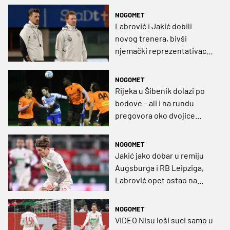
iz Union Berlina
NOGOMET
Labrović i Jakić dobili
novog trenera, bivši
njemački reprezentativac
preuzeo klupu Augsburga
NOGOMET
Rijeka u Šibenik dolazi po
bodove – ali i na rundu
pregovora oko dvojice
igrača! Iako, treba vidjeti s
kim...
NOGOMET
Jakić jako dobar u remiju
Augsburga i RB Leipziga,
Labrović opet ostao na
klupi
NOGOMET
VIDEO Nisu loši suci samo u