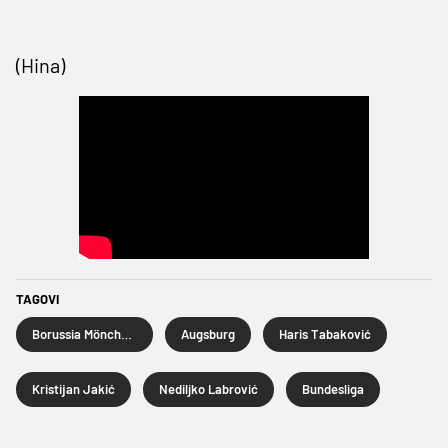
(Hina)
TAGOVI
Borussia Mönchengladbach
Augsburg
Haris Tabaković
Kristijan Jakić
Nediljko Labrović
Bundesliga