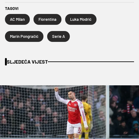
TAGOVI
AC Milan
Fiorentina
Luka Modrić
Marin Pongračić
Serie A
SLJEDEĆA VIJEST