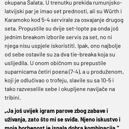
okupana Šalata. U trenutku prekida rumunjsko-
latvijski par je imao set prednosti, ali su Würth i
Karamoko kod 5-4 servirale za osvajanje drugog
seta. Propustile su dvije set-lopte pa onda još
jednim breakom izborile servis za set, no ni
njega nisu uspjele iskoristiti. Ipak, ono najbolje
od sebe ostavile su za dva tie-breaka koja su
uslijedila. U onom običnom su prepustile
suparnicama četiri poena (7-4), a u produženom,
koji je odlučivao o trofeju, slavile su sa 10-5 i
tako razveselile sebe i okupljene navijače na
tribini.
„Ja još uvijek igram parove zbog zabave i
uživanja, zato što mi se sviđa. Njeno iskustvo i
moja borbenost je ispala dobra kombinacija."