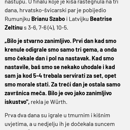
nastupu. U finalu koje je kiša rastegnula na tri
dana, hrvatsko-švicarski par je pobijedio
Rumunjku
Brianu Szabo
i Latvijku
Beatrise
Zeltinu
s 3-6, 7-6 (4), 10-5.
„Bilo je stvarno zanimljivo. Prvi dan kad smo
krenule odigrale smo samo tri gema, a onda
smo čekale dan i pol na nastavak. Kad smo
nastavile, baš smo se nekako uhodale i kad
sam ja kod 5-4 trebala servirati za set, opet
smo morale stati. Za treći dan je ostala samo
završnica meča. Bilo je ovo jako zanimljivo
iskustvo",
rekla je Würth.
Prva dva dana su igrale u tmurnim i kišnim
uvjetima, a u nedjelju ih je dočekala suncem