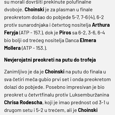
su morali dovršiti prekinute polufinalne
dvoboje.
Choinski
je za plasman u finale
preokretom došao do pobjede 5-7, 7-6 (4), 6-2
protiv sunarodnjaka i četvrtog nositelja
Arthura
Feryja
(ATP - 157.), dok je
Piros
sa 6-2, 3-6, 6-4
bio bolji od trećeg nositelja Danca
Elmera
Mollera
(ATP - 153.).
Nevjerojatni preokreti na putu do trofeja
Zanimljivo je da je
Choinski
na putu do finala u
sva četiri meča gubio prvi set i onda preokretom
dolazi do pobjede. Posebno impresivan je bio
preokret u četvrtfinalu protiv Luksemburžanina
Chrisa Rodescha
, koji je imao prednost od 3-1 u
drugom setu i 5-2 u trećem, ali je
Choinski