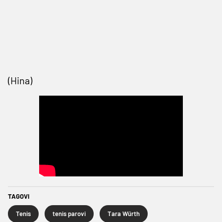
(Hina)
TAGOVI
Tenis
tenis parovi
Tara Würth