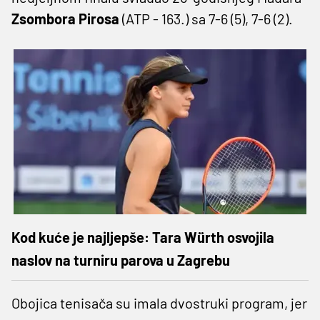
Zsombora Pirosa
(ATP - 163.) sa 7-6 (5), 7-6 (2).
Kod kuće je najljepše: Tara Würth osvojila
naslov na turniru parova u Zagrebu
Obojica tenisača su imala dvostruki program, jer