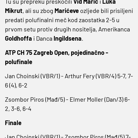
Tu su prepreku preskočili
Vid Marić
i
Luka
Mikrut
, ali su zbog
Marićeve
ozljede bili prisiljeni
predati polufinalni meč kod zaostatka 2-5 u
prvom setu protiv drugih nositelja, Amerikanca
Goldhoffa
i Danca
Ingildsena
.
ATP CH 75 Zagreb Open, pojedinačno -
polufinale
Jan Choinski (VBR/1) - Arthur Fery (VBR/4) 5-7, 7-
6 (4), 6-2
Zsombor Piros (Mađ/5) - Elmer Moller (Dan/3) 6-
2, 3-6, 6-4
Finale
Jan Choinski (VBR/1) - Zsombor Piros (Mađ/5) 7-