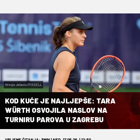
Hrvoje Jelavic/PIXSELL
KOD KUĆE JE NAJLJEPŠE: TARA
WÜRTH OSVOJILA NASLOV NA
TURNIRU PAROVA U ZAGREBU
VRIJEME ČITANJA: 3MIN | NED. 17.05.26. | 12:50