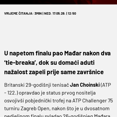
VRIJEME ČITANJA: 3MIN | NED. 17.05.26. | 12:50
U napetom finalu pao Mađar nakon dva
‘tie-breaka’, dok su domaći aduti
nažalost zapeli prije same završnice
Britanski 29-godišnji tenisač
Jan Choinski
(ATP
- 122.) opravdao je status prvog nositelja
osvojivši pobjednički trofej na ATP Challenger 75
turniru Zagreb Open, nakon što je u dvosatnom
nedjeljnom finalu svladao 26-godišnjeg Mađara