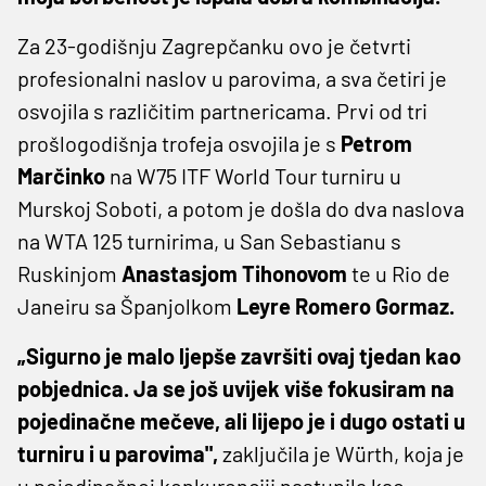
Za 23-godišnju Zagrepčanku ovo je četvrti
profesionalni naslov u parovima, a sva četiri je
osvojila s različitim partnericama. Prvi od tri
prošlogodišnja trofeja osvojila je s
Petrom
Marčinko
na W75 ITF World Tour turniru u
Murskoj Soboti, a potom je došla do dva naslova
na WTA 125 turnirima, u San Sebastianu s
Ruskinjom
Anastasjom Tihonovom
te u Rio de
Janeiru sa Španjolkom
Leyre Romero Gormaz.
„Sigurno je malo ljepše završiti ovaj tjedan kao
pobjednica. Ja se još uvijek više fokusiram na
pojedinačne mečeve, ali lijepo je i dugo ostati u
turniru i u parovima",
zaključila je Würth, koja je
u pojedinačnoj konkurenciji nastupila kao