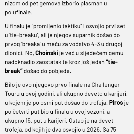
nizom od pet gemova izborio plasman u
polufinale.
U finalu je “promijenio taktiku” i osvojio prvi set
u ‘tie-breaku’, ali je njegov suparnik došao do
prvog ‘breaka’ u meču za vodstvo 4-3 u drugoj
dionici. No,
Choinski
je već u sljedećem gemu
nadoknadio zaostatak te kroz još jedan
“tie-
break”
došao do pobjede.
Bilo je ovo njegovo prvo finale na Challenger
Touru u ovoj godini, ali ukupno deveto u karijeri,
u kojem je po osmi put došao do trofeja.
Piros
je
po četvrti put bio u finalu u ovoj sezoni, a
ukupno 15. put u karijeri. Ostao je na devet
trofeja, od kojih je dva osvojio u 2026. Sa 75