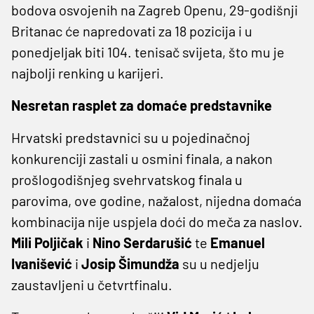
bodova osvojenih na Zagreb Openu, 29-godišnji
Britanac će napredovati za 18 pozicija i u
ponedjeljak biti 104. tenisač svijeta, što mu je
najbolji renking u karijeri.
Nesretan rasplet za domaće predstavnike
Hrvatski predstavnici su u pojedinačnoj
konkurenciji zastali u osmini finala, a nakon
prošlogodišnjeg svehrvatskog finala u
parovima, ove godine, nažalost, nijedna domaća
kombinacija nije uspjela doći do meča za naslov.
Mili Poljičak
i
Nino Serdarušić
te
Emanuel
Ivanišević
i
Josip Šimundža
su u nedjelju
zaustavljeni u četvrtfinalu.