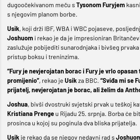
dugoočekivanom meču s
Tysonom Furyjem
kasni
s njegovim planom borbe.
Usik
, koji drži IBF, WBA i WBC pojaseve, posljedn
Joshuom
i rekao je da je impresioniran Britanče
zaslužuje pobijediti sunarodnjaka i bivšeg prvak
pristup boksu i treninzima.
“Fury je nevjerojatan borac i Fury je vrlo opasan 
promijenio”
, rekao je
Usik
za BBC.
“Sviđa mi se Fu
prijatelj, nevjerojatan je borac, ali želim da Anth
Joshua
, bivši dvostruki svjetski prvak u teškoj kat
Kristiana Prenge
u Rijadu 25. srpnja. Borba će b
prosinca u kojoj su poginula dva bliska prijatelja.
Usik
je rekao da se njegov nedavni rad s
Joshuo