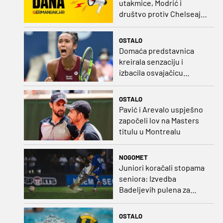
utakmice, Modrić i
društvo protiv Chelseaja,
početak nizozemske lige
i druge Bundeslige
OSTALO
Domaća predstavnica
kreirala senzaciju i
izbacila osvajačicu
Roland Garrosa
OSTALO
Pavić i Arevalo uspješno
započeli lov na Masters
titulu u Montrealu
NOGOMET
Juniori koračali stopama
seniora: Izvedba
Badeljevih pulena za
čistu peticu protiv
Bruggea!
OSTALO