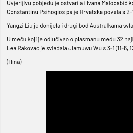
Uvjerljivu pobjedu je ostvarila i Ivana Malobabić koj
Constantinu Psihogios pa je Hrvatska povela s 2-
Yangzi Liu je donijela i drugi bod Australkama svlad
U meču koji je odlučivao o plasmanu među 32 naj
Lea Rakovac je svladala Jiamuwu Wu s 3-1 (11-6, 12-
(Hina)