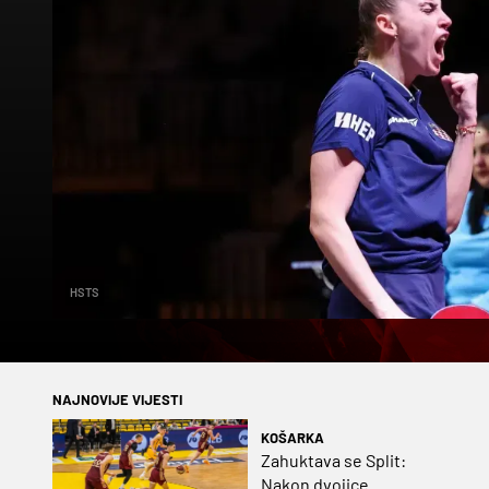
HSTS
NAJNOVIJE VIJESTI
KOŠARKA
Zahuktava se Split:
Nakon dvojice