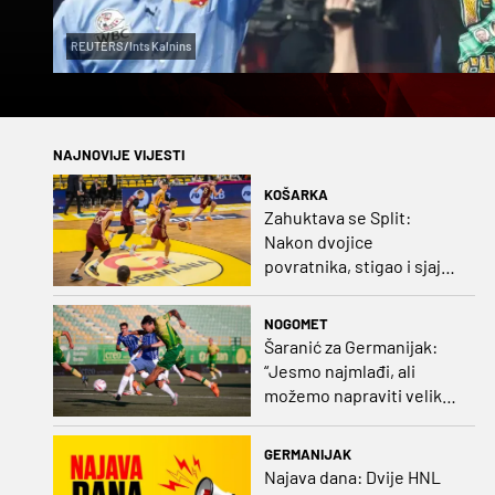
REUTERS/Ints Kalnins
NAJNOVIJE VIJESTI
KOŠARKA
Zahuktava se Split:
Nakon dvojice
povratnika, stigao i sjajni
šuter
NOGOMET
Šaranić za Germanijak:
“Jesmo najmlađi, ali
možemo napraviti velike
stvari. Dinamo? Bez njega
ne bih bio igrač kakav
GERMANIJAK
sam danas“
Najava dana: Dvije HNL