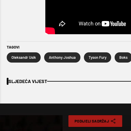
TAGOVI
Oleksandr Usik
Anthony Joshua
Tyson Fury
Boks
SLJEDEĆA VIJEST
PODIJELI SADRŽAJ