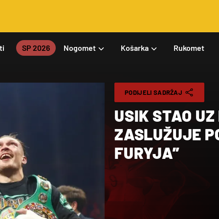
ti
SP 2026
Nogomet
Košarka
Rukomet
PODIJELI SADRŽAJ
USIK STAO UZ
ZASLUŽUJE P
FURYJA”