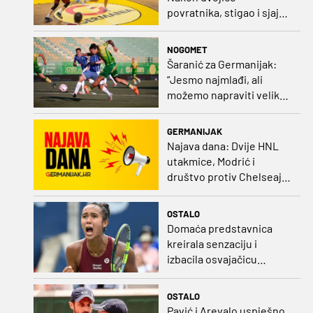
povratnika, stigao i sjajni
šuter
NOGOMET
Šaranić za Germanijak:
“Jesmo najmlađi, ali
možemo napraviti velike
stvari. Dinamo? Bez njega
ne bih bio igrač kakav
GERMANIJAK
sam danas“
Najava dana: Dvije HNL
utakmice, Modrić i
društvo protiv Chelseaja,
početak nizozemske lige
i druge Bundeslige
OSTALO
Domaća predstavnica
kreirala senzaciju i
izbacila osvajačicu
Roland Garrosa
OSTALO
Pavić i Arevalo uspješno