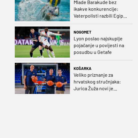
Mlade Barakude bez
ikakve konkurencije:
Vaterpolisti razbili Egipat
za polufinale SP-a!
NOGOMET
Lyon poslao najskuplje
pojačanje u povijesti na
posudbu u Getafe
KOŠARKA
Veliko priznanje za
hrvatskog stručnjaka:
Jurica Žuža novi je
pomoćni trener
Barcelone!