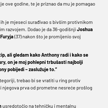
je ove godine, te je priznao da mu je pomagao
jih je mjeseci surađivao s bivšim protivnikom
vim razvojem. Dodao je da 36-godišnji
Joshua
a
Furyja
(37) nakon što je promijenio svoj
tip, ali gledam kako Anthony radi i kako se
ry, on je moj pohlepni trbušasti najbolji
ony pobijedi – zaslužuje to.”
egoriji, trebao bi se vratiti u ring protiv
iti njegova prva od prometne nesreće prošlog
m
usredotočio na tehničku i mentalnu