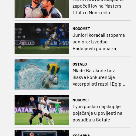
započeli lov na Masters
titulu u Montrealu
NOGOMET
Juniori koračali stopama
seniora: Izvedba
Badeljevih pulena za
čistu peticu protiv
Bruggea!
OSTALO
Mlade Barakude bez
ikakve konkurencije:
Vaterpolisti razbili Egipat
za polufinale SP-a!
NOGOMET
Lyon poslao najskuplje
pojačanje u povijesti na
posudbu u Getafe
KOŠARKA