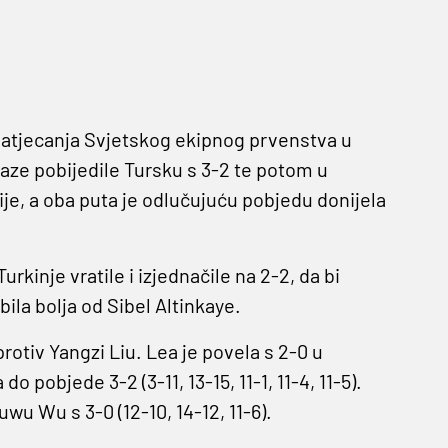
 natjecanja Svjetskog ekipnog prvenstva u
ze pobijedile Tursku s 3-2 te potom u
ije, a oba puta je odlučujuću pobjedu donijela
rkinje vratile i izjednačile na 2-2, da bi
la bolja od Sibel Altinkaye.
otiv Yangzi Liu. Lea je povela s 2-0 u
 pobjede 3-2 (3-11, 13-15, 11-1, 11-4, 11-5).
wu Wu s 3-0 (12-10, 14-12, 11-6).