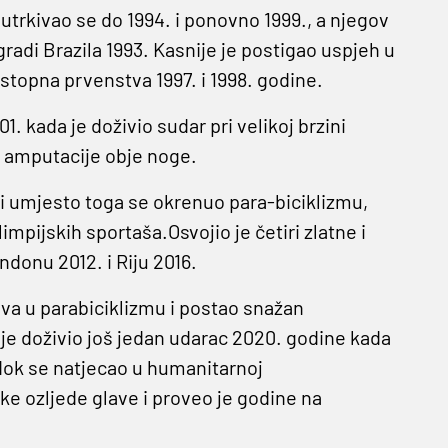
, utrkivao se do 1994. i ponovno 1999., a njegov
agradi Brazila 1993. Kasnije je postigao uspjeh u
stopna prvenstva 1997. i 1998. godine.
. kada je doživio sudar pri velikoj brzini
o amputacije obje noge.
u i umjesto toga se okrenuo para-biciklizmu,
impijskih sportaša.Osvojio je četiri zlatne i
donu 2012. i Riju 2016.
ava u parabiciklizmu i postao snažan
je doživio još jedan udarac 2020. godine kada
 dok se natjecao u humanitarnoj
ške ozljede glave i proveo je godine na