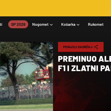
ti
SP 2026
Nogomet
Košarka
Rukomet
PODIJELI SADRŽAJ
PREMINUO ALE
F1 I ZLATNI 