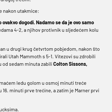
aje nakon utakmice:
o ovakvo dogodi. Nadamo se da je ovo samo
edama 4-2, a njihov protivnik u sljedećem kolu
man u drugi krug četvrtom pobjedom, nakon što
rali Utah Mammoth s 5-1. Vitezovi su zdrobili
ku od sedam minuta zabili
Colton Sissons,
maćem ledu golom u osmoj minuti treće
 16. minuti prve trećine, a zatim je Marner prvi
Ducksima.