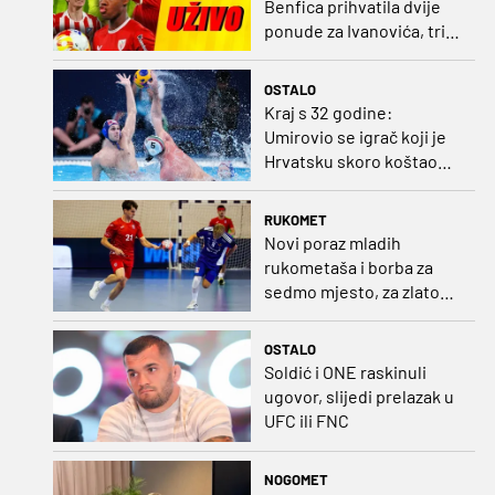
Benfica prihvatila dvije
ponude za Ivanovića, tri
kluba u borbi za potpis
Šutala
OSTALO
Kraj s 32 godine:
Umirovio se igrač koji je
Hrvatsku skoro koštao
svjetskog zlata
RUKOMET
Novi poraz mladih
rukometaša i borba za
sedmo mjesto, za zlato
se bore Slovenci i
Nijemci
OSTALO
Soldić i ONE raskinuli
ugovor, slijedi prelazak u
UFC ili FNC
NOGOMET