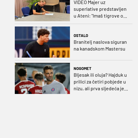
VIDEO Majer uz
superlative predstavljen
u Ateni: "Imaš tigrove oči,
vrlo si inteligentan"
OSTALO
Branitelj naslova siguran
na kanadskom Mastersu
NOGOMET
Bljesak ili oluja? Hajduk u
prilici za četiri pobjede u
nizu, ali prva sljedeća je
najvažnija