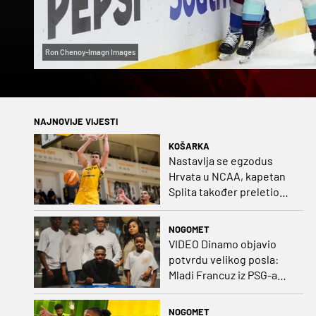
Ron Chenoy-Imagn Images
NAJNOVIJE VIJESTI
KOŠARKA
Nastavlja se egzodus
Hrvata u NCAA, kapetan
Splita također preletio
Atlantik
NOGOMET
VIDEO Dinamo objavio
potvrdu velikog posla:
Mladi Francuz iz PSG-a
zadužio dres Plavih!
NOGOMET