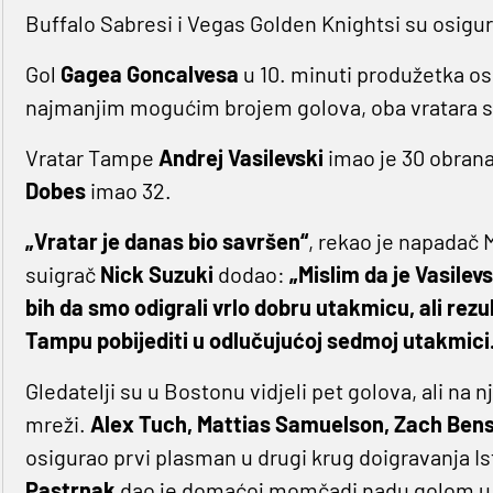
Buffalo Sabresi i Vegas Golden Knightsi su osigura
Gol
Gagea Goncalvesa
u 10. minuti produžetka os
najmanjim mogućim brojem golova, oba vratara su 
Vratar Tampe
Andrej Vasilevski
imao je 30 obrana
Dobes
imao 32.
„Vratar je danas bio savršen“
, rekao je napadač
suigrač
Nick Suzuki
dodao:
„Mislim da je Vasilev
bih da smo odigrali vrlo dobru utakmicu, ali rezu
Tampu pobijediti u odlučujućoj sedmoj utakmici.
Gledatelji su u Bostonu vidjeli pet golova, ali na n
mreži.
Alex Tuch, Mattias Samuelson, Zach Bens
osigurao prvi plasman u drugi krug doigravanja I
Pastrnak
dao je domaćoj momčadi nadu golom u d