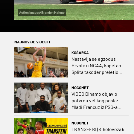
Action Images/Brandon Malone
NAJNOVIJE VIJESTI
KOŠARKA
Nastavlja se egzodus
Hrvata u NCAA, kapetan
Splita također preletio
Atlantik
NOGOMET
VIDEO Dinamo objavio
potvrdu velikog posla:
Mladi Francuz iz PSG-a
zadužio dres Plavih!
NOGOMET
TRANSFERI (8. kolovoza):