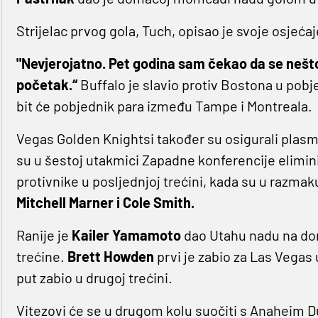
Strijelac prvog gola, Tuch, opisao je svoje osjeć
"Nevjerojatno. Pet godina sam čekao da se nešt
početak.“
Buffalo je slavio protiv Bostona u pobj
bit će pobjednik para između Tampe i Montreala.
Vegas Golden Knightsi također su osigurali plas
su u šestoj utakmici Zapadne konferencije elimini
protivnike u posljednjoj trećini, kada su u razma
Mitchell Marner i Cole Smith.
Ranije je
Kailer Yamamoto
dao Utahu nadu na do
trećine.
Brett Howden
prvi je zabio za Las Vegas u
put zabio u drugoj trećini.
Vitezovi će se u drugom kolu suočiti s Anaheim 