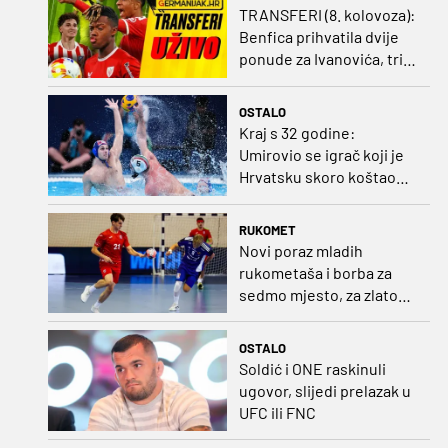
TRANSFERI (8. kolovoza):
Benfica prihvatila dvije
ponude za Ivanovića, tri
kluba u borbi za potpis
Šutala
OSTALO
Kraj s 32 godine:
Umirovio se igrač koji je
Hrvatsku skoro koštao
svjetskog zlata
RUKOMET
Novi poraz mladih
rukometaša i borba za
sedmo mjesto, za zlato
se bore Slovenci i
Nijemci
OSTALO
Soldić i ONE raskinuli
ugovor, slijedi prelazak u
UFC ili FNC