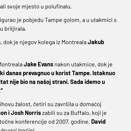
li svoje mjesto u polufinalu.
igurao je pobjedu Tampe golom, a u utakmici s
briljirala.
, dok je njegov kolega iz Montreala
Jakub
 Montreala
Jake Evans
nakon utakmice, dok je
ski danas prevagnuo u korist Tampe. Istaknuo
ltat nije bio na našoj strani. Sada idemo u
“
jihovu žalost, četiri su završila u domaćoj
on i Josh Norris
zabili su za Buffalo, koji je
stočne konferencije od 2007. godine.
David
rugoj trećini.