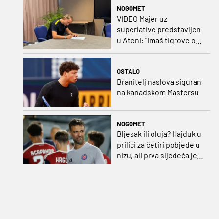
NOGOMET
VIDEO Majer uz
superlative predstavljen
u Ateni: "Imaš tigrove oči,
vrlo si inteligentan"
OSTALO
Branitelj naslova siguran
na kanadskom Mastersu
NOGOMET
Bljesak ili oluja? Hajduk u
prilici za četiri pobjede u
nizu, ali prva sljedeća je
najvažnija