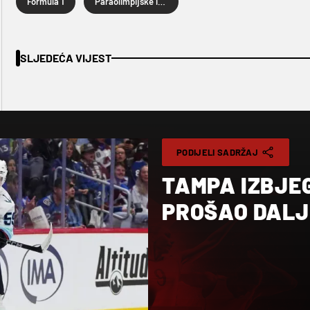
Formula 1
Paraolimpijske igre
SLJEDEĆA VIJEST
PODIJELI SADRŽAJ
TAMPA IZBJEG
PROŠAO DALJ