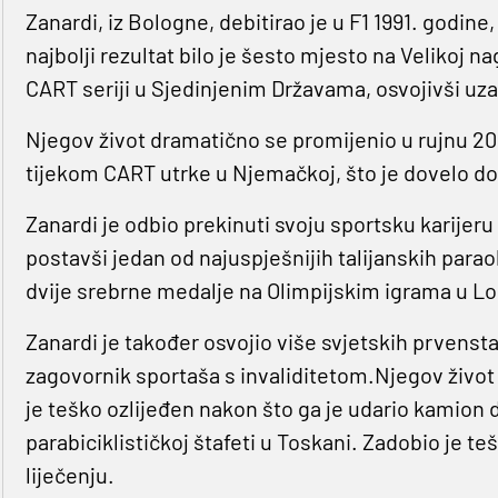
Zanardi, iz Bologne, debitirao je u F1 1991. godine
najbolji rezultat bilo je šesto mjesto na Velikoj n
CART seriji u Sjedinjenim Državama, osvojivši uza
Njegov život dramatično se promijenio u rujnu 2001
tijekom CART utrke u Njemačkoj, što je dovelo d
Zanardi je odbio prekinuti svoju sportsku karijer
postavši jedan od najuspješnijih talijanskih paraol
dvije srebrne medalje na Olimpijskim igrama u Lon
Zanardi je također osvojio više svjetskih prvenst
zagovornik sportaša s invaliditetom.Njegov život 
je teško ozlijeđen nakon što ga je udario kamion
parabiciklističkoj štafeti u Toskani. Zadobio je te
liječenju.