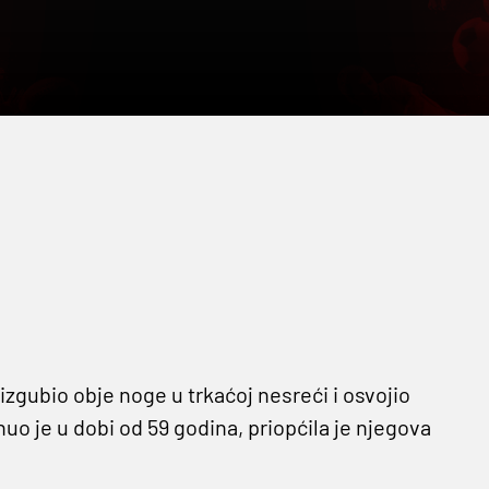
e izgubio obje noge u trkaćoj nesreći i osvojio
o je u dobi od 59 godina, priopćila je njegova