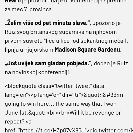
za meč 7. prosinca.
„Želim više od pet minuta slave.“
, upozorio je
Ruiz svog britanskog suparnika na njihovom
prvom susretu ''lice u lice'' od šokantnog meča 1.
lipnja u njujorškom
Madison Square Gardenu
.
„Još uvijek sam gladan pobjeda.“,
dodao je Ruiz
na novinskoj konferenciji.
<blockquote class="twitter-tweet" data-
lang="en"><p lang="en" dir="ltr">&quot;I&#39;m
going to win here... the same way that I won
June 1st.&quot; <br><br>Will it be revenge or
repeat? <a
href="https://t.co/H3p07vX86J">pic.twitter.com