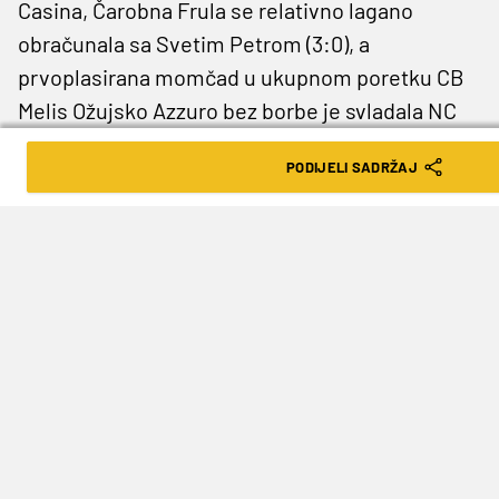
Casina, Čarobna Frula se relativno lagano
obračunala sa Svetim Petrom (3:0), a
prvoplasirana momčad u ukupnom poretku CB
Melis Ožujsko Azzuro bez borbe je svladala NC
Šalatu jer su ponajveći favoriti turnira bili
PODIJELI SADRŽAJ
spriječeni sudjelovati zbog natjecanja u
Sloveniji.
U prvom polufinalu HR Tuning je dvama
pogocima Mire Fabijana, po jednim u svakom
poluvremenu, svladala NK Trnje i drugu godinu u
nizu izborila finale Dugava, a CB Melis je s
identičnim rezultatom svladala Čarobnu Frulu.
Pogotke su zabili Robert Hertl i Hrvoje Petriško.
Treće mjesto osvojila je ekipa Čarobna Frula