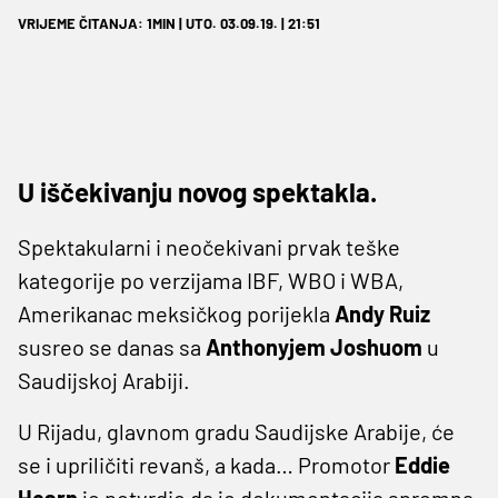
VRIJEME ČITANJA: 1MIN | UTO. 03.09.19. | 21:51
U iščekivanju novog spektakla.
Spektakularni i neočekivani prvak teške
kategorije po verzijama IBF, WBO i WBA,
Amerikanac meksičkog porijekla
Andy Ruiz
susreo se danas sa
Anthonyjem Joshuom
u
Saudijskoj Arabiji.
U Rijadu, glavnom gradu Saudijske Arabije, će
se i upriličiti revanš, a kada… Promotor
Eddie
Hearn
je potvrdio da je dokumentacija spremna