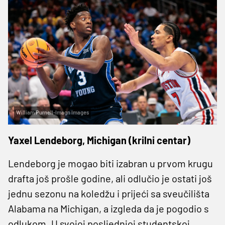
William Purnell-Imagn Images
Yaxel Lendeborg, Michigan (krilni centar)
Lendeborg je mogao biti izabran u prvom krugu
drafta još prošle godine, ali odlučio je ostati još
jednu sezonu na koledžu i prijeći sa sveučilišta
Alabama na Michigan, a izgleda da je pogodio s
odlukom. U svojoj posljednjoj studentskoj