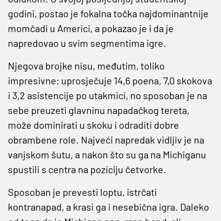
godini, postao je fokalna točka najdominantnije
momčadi u Americi, a pokazao je i da je
napredovao u svim segmentima igre.
Njegova brojke nisu, međutim, toliko
impresivne; uprosječuje 14,6 poena, 7,0 skokova
i 3,2 asistencije po utakmici, no sposoban je na
sebe preuzeti glavninu napadačkog tereta,
može dominirati u skoku i odraditi dobre
obrambene role. Najveći napredak vidljiv je na
vanjskom šutu, a nakon što su ga na Michiganu
spustili s centra na poziciju četvorke.
Sposoban je prevesti loptu, istrčati
kontranapad, a krasi ga i nesebična igra. Daleko