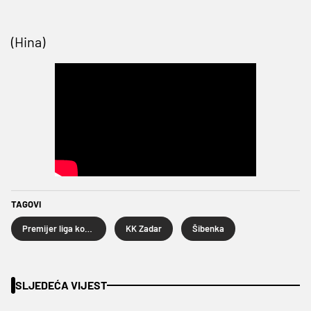
(Hina)
TAGOVI
Premijer liga košarkaša
KK Zadar
Šibenka
SLJEDEĆA VIJEST