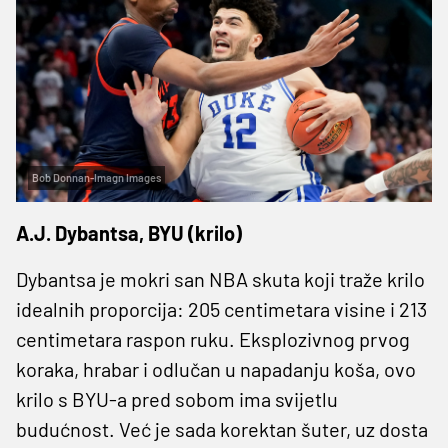
Bob Donnan-Imagn Images
A.J. Dybantsa, BYU (krilo)
Dybantsa je mokri san NBA skuta koji traže krilo
idealnih proporcija: 205 centimetara visine i 213
centimetara raspon ruku. Eksplozivnog prvog
koraka, hrabar i odlučan u napadanju koša, ovo
krilo s BYU-a pred sobom ima svijetlu
budućnost. Već je sada korektan šuter, uz dosta