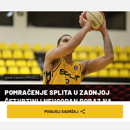
Ivana Ivanovic/PIXSELL
POMRAČENJE SPLITA U ZADNJOJ
ČETVRTINI I NEUGODAN PORAZ NA
GRIPAMA
PODIJELI SADRŽAJ
VRIJEME ČITANJA: 3MIN | ČET. 19.03.26. | 08:05