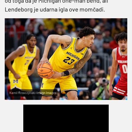
od toga da je Michigan one-man bend, ali
Lendeborg je udarna igla ove momčadi.
Kamil Krzaczynski-Imagn Images