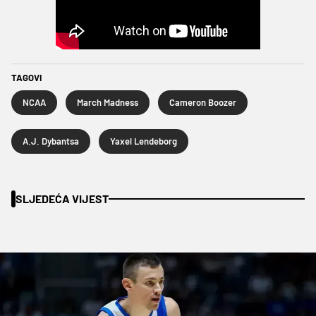
TAGOVI
NCAA
March Madness
Cameron Boozer
A.J. Dybantsa
Yaxel Lendeborg
SLJEDEĆA VIJEST