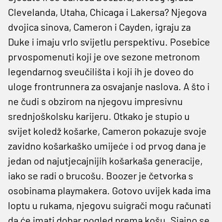
Clevelanda, Utaha, Chicaga i Lakersa? Njegova
dvojica sinova, Cameron i Cayden, igraju za
Duke i imaju vrlo svijetlu perspektivu. Posebice
prvospomenuti koji je ove sezone metronom
legendarnog sveučilišta i koji ih je doveo do
uloge frontrunnera za osvajanje naslova. A što i
ne čudi s obzirom na njegovu impresivnu
srednjoškolsku karijeru. Otkako je stupio u
svijet koledž košarke, Cameron pokazuje svoje
zavidno košarkaško umijeće i od prvog dana je
jedan od najutjecajnijih košarkaša generacije,
iako se radi o brucošu. Boozer je četvorka s
osobinama playmakera. Gotovo uvijek kada ima
loptu u rukama, njegovu suigrači mogu računati
da će imati dobar pogled prema košu. Sjajno se