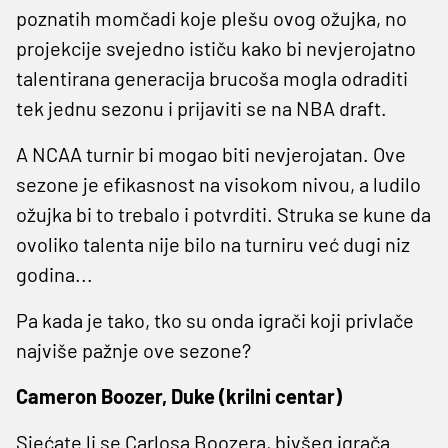
poznatih momčadi koje plešu ovog ožujka, no
projekcije svejedno ističu kako bi nevjerojatno
talentirana generacija brucoša mogla odraditi
tek jednu sezonu i prijaviti se na NBA draft.
A NCAA turnir bi mogao biti nevjerojatan. Ove
sezone je efikasnost na visokom nivou, a ludilo
ožujka bi to trebalo i potvrditi. Struka se kune da
ovoliko talenta nije bilo na turniru već dugi niz
godina...
Pa kada je tako, tko su onda igrači koji privlače
najviše pažnje ove sezone?
Cameron Boozer, Duke (krilni centar)
Sjećate li se Carlosa Boozera, bivšeg igrača