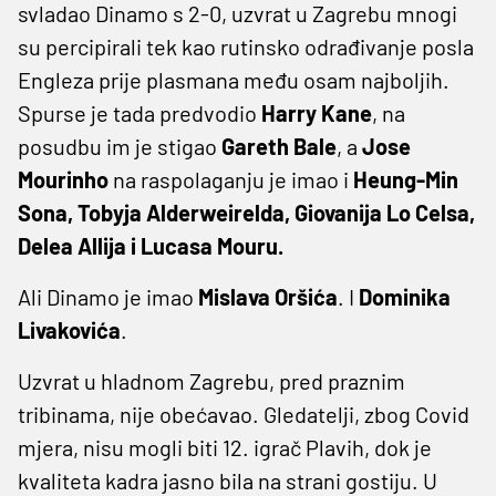
svladao Dinamo s 2-0, uzvrat u Zagrebu mnogi
su percipirali tek kao rutinsko odrađivanje posla
Engleza prije plasmana među osam najboljih.
Spurse je tada predvodio
Harry Kane
, na
posudbu im je stigao
Gareth Bale
, a
Jose
Mourinho
na raspolaganju je imao i
Heung-Min
Sona, Tobyja Alderweirelda, Giovanija Lo Celsa,
Delea Allija i Lucasa Mouru.
Ali Dinamo je imao
Mislava Oršića
. I
Dominika
Livakovića
.
Uzvrat u hladnom Zagrebu, pred praznim
tribinama, nije obećavao. Gledatelji, zbog Covid
mjera, nisu mogli biti 12. igrač Plavih, dok je
kvaliteta kadra jasno bila na strani gostiju. U