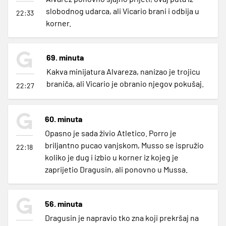
slobodnog udarca, ali Vicario brani i odbija u
22:33
korner.
69. minuta
Kakva minijatura Alvareza, nanizao je trojicu
braniča, ali Vicario je obranio njegov pokušaj.
22:27
60. minuta
Opasno je sada živio Atletico. Porro je
briljantno pucao vanjskom, Musso se ispružio
22:18
koliko je dug i izbio u korner iz kojeg je
zaprijetio Dragusin, ali ponovno u Mussa.
56. minuta
Dragusin je napravio tko zna koji prekršaj na