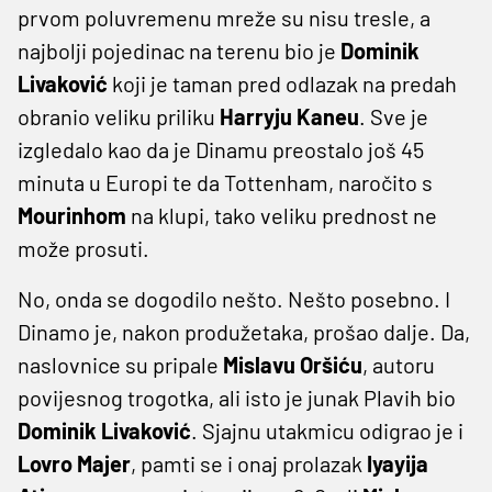
prvom poluvremenu mreže su nisu tresle, a
najbolji pojedinac na terenu bio je
Dominik
Livaković
koji je taman pred odlazak na predah
obranio veliku priliku
Harryju Kaneu
. Sve je
izgledalo kao da je Dinamu preostalo još 45
minuta u Europi te da Tottenham, naročito s
Mourinhom
na klupi, tako veliku prednost ne
može prosuti.
No, onda se dogodilo nešto. Nešto posebno. I
Dinamo je, nakon produžetaka, prošao dalje. Da,
naslovnice su pripale
Mislavu Oršiću
, autoru
povijesnog trogotka, ali isto je junak Plavih bio
Dominik Livaković
. Sjajnu utakmicu odigrao je i
Lovro Majer
, pamti se i onaj prolazak
Iyayija