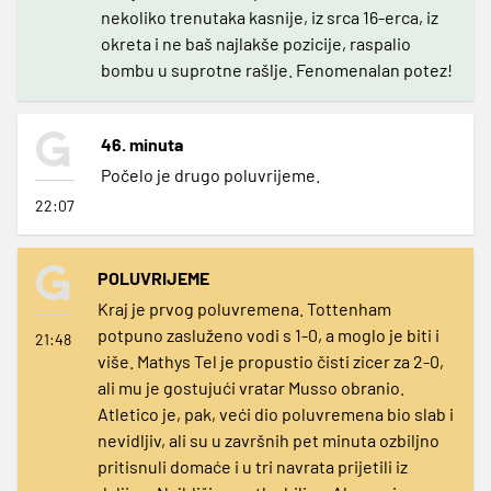
nekoliko trenutaka kasnije, iz srca 16-erca, iz
okreta i ne baš najlakše pozicije, raspalio
bombu u suprotne rašlje. Fenomenalan potez!
46. minuta
Počelo je drugo poluvrijeme.
22:07
POLUVRIJEME
Kraj je prvog poluvremena. Tottenham
potpuno zasluženo vodi s 1-0, a moglo je biti i
21:48
više. Mathys Tel je propustio čisti zicer za 2-0,
ali mu je gostujući vratar Musso obranio.
Atletico je, pak, veći dio poluvremena bio slab i
nevidljiv, ali su u završnih pet minuta ozbiljno
pritisnuli domaće i u tri navrata prijetili iz