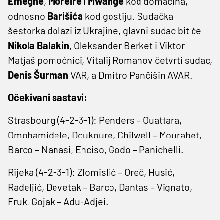
Emeghe
,
Moreire
i
Mwange
kod domaćina,
odnosno
Barišića
kod gostiju. Sudačka
šestorka dolazi iz Ukrajine, glavni sudac bit će
Nikola Balakin
, Oleksander Berket i Viktor
Matjaš pomoćnici, Vitalij Romanov četvrti sudac,
Denis Šurman
VAR, a Dmitro Pančišin AVAR.
Očekivani sastavi:
Strasbourg (4-2-3-1): Penders – Ouattara,
Omobamidele, Doukoure, Chilwell – Mourabet,
Barco – Nanasi, Enciso, Godo – Panichelli.
Rijeka (4-2-3-1): Zlomislić – Oreč, Husić,
Radeljić, Devetak – Barco, Dantas – Vignato,
Fruk, Gojak – Adu-Adjei.