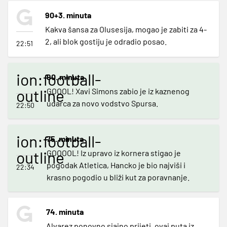
90+3. minuta
Kakva šansa za Olusesija, mogao je zabiti za 4-
2, ali blok gostiju je odradio posao.
22:51
ion:football-
90. minuta
outline
GOOOL! Xavi Simons zabio je iz kaznenog
udarca za novo vodstvo Spursa.
22:50
ion:football-
75. minuta
outline
GOOOOL! Iz upravo iz kornera stigao je
pogodak Atletica, Hancko je bio najviši i
22:34
krasno pogodio u bliži kut za poravnanje.
74. minuta
Alvarez ponovno sjajno prijeti, ovaj puta iz