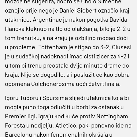
možda ne sugerira, dobro se Cholo Simeone
oznojio prije nego je Daniel Siebert označio kraj
utakmice. Argentinac je nakon pogotka Davida
Hancka kleknuo na tlo od olakšanja, bilo je 2-2 u
tom trenutku, a na kraju je ozbiljno mogao doći
u probleme. Tottenham je stigao do 3-2, Olusesi
je u sudačkoj nadoknadi imao čisti zicer za 4-2 i
u tom bi trenu preostale dvije minute drame do
kraja. Nije se dogodilo, ali poslužit će kao dobra
opomena Colchonerosima uoči četvrtfinala.
Igoru Tudoru i Spursima slijedi utakmica koja bi
mogla puno toga odlučiti u borbi za ostanak u
Premier ligi, igraju kod kuće protiv Nottingham
Foresta u nedjelju. Atletico, pak, ponovno ide na
Barcelonu nakon fenomenalnih okršaja u