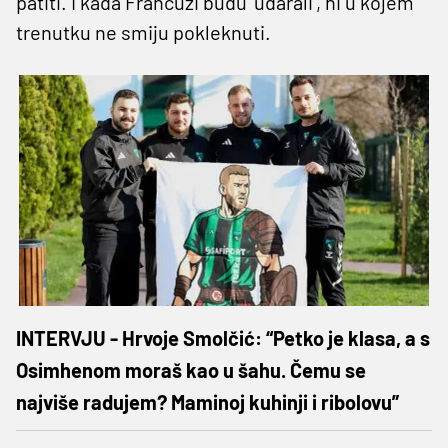
patiti. I kada Francuzi budu 'udarali', ni u kojem
trenutku ne smiju pokleknuti.
INTERVJU - Hrvoje Smolčić: “Petko je klasa, a s
Osimhenom moraš kao u šahu. Čemu se
najviše radujem? Maminoj kuhinji i ribolovu”