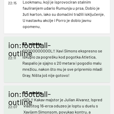
Lookmanu, koji je isprovociran stalnim
22:15
fauliranjem udario Rumunja u prsa. Dobio je
žuti karton, iako su domaćini tražili isključenje.
U nastavku akcije i Porro je dobio javnu
opomenu.
ion:football-
52. minuta
outline
GOOOOOOOOOOL!! Xavi Simons ekspresno se
iskupio za pogrešku kod pogotka Atletica.
22:11
Raspalio je sjajno s 20 metara i pogodio malu
mrežicu, nakon što mu je sve pripremio mladi
Gray. Ništa još nije gotovo!
ion:football-
47. minuta
outline
GOL!! Kakav majstor je Julian Alvarez. Ispred
vlastitog 16-erca oduzeo je loptu u duelu s
22:07
Xavijem Simonsom, povukao kontru, a