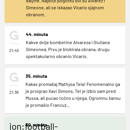
daljine. Najbliži pogotku bili su Alvarez i
Simeone, ali se iskazao Vicario sjajnom
obranom.
44. minuta
Kakve dvije bombetine Alvareza i Giuliana
Simeonea. Prvu je blokirala obrana, drugu
21:45
spektakularno obranio Vicario.
35. minuta
Kakav promašaj Mathysa Tela! Fenomenalno ga
je proigrao Xavi Simons, Tel je izbio sam pred
21:36
Mussa, ali pucao točno u njega. Ogromnu šansu
je promašio Francuz...
ion:football-
30. minuta