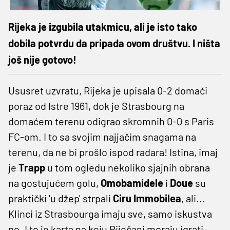
Rijeka je izgubila utakmicu, ali je isto tako
dobila potvrdu da pripada ovom društvu. I ništa
još nije gotovo!
Ususret uzvratu, Rijeka je upisala 0-2 domaći
poraz od Istre 1961, dok je Strasbourg na
domaćem terenu odigrao skromnih 0-0 s Paris
FC-om. I to sa svojim najjačim snagama na
terenu, da ne bi prošlo ispod radara! Istina, imaj
je
Trapp
u tom ogledu nekoliko sjajnih obrana
na gostujućem golu,
Omobamidele
i
Doue
su
praktički 'u džep' strpali
Ciru Immobilea
, ali...
Klinci iz Strasbourga imaju sve, samo iskustva
ne. I to je karta na koju Riječani moraju igrati.