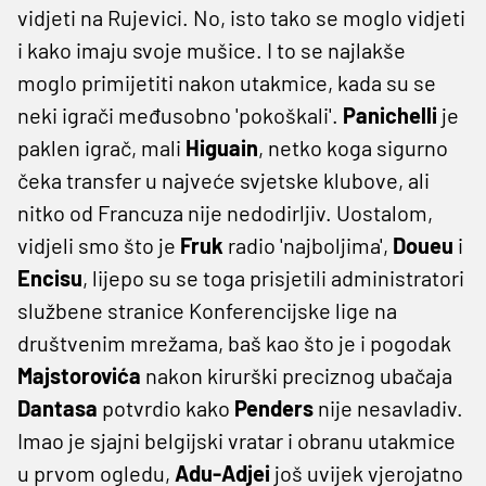
vidjeti na Rujevici. No, isto tako se moglo vidjeti
i kako imaju svoje mušice. I to se najlakše
moglo primijetiti nakon utakmice, kada su se
neki igrači međusobno 'pokoškali'.
Panichelli
je
paklen igrač, mali
Higuain
, netko koga sigurno
čeka transfer u najveće svjetske klubove, ali
nitko od Francuza nije nedodirljiv. Uostalom,
vidjeli smo što je
Fruk
radio 'najboljima',
Doueu
i
Encisu
, lijepo su se toga prisjetili administratori
službene stranice Konferencijske lige na
društvenim mrežama, baš kao što je i pogodak
Majstorovića
nakon kirurški preciznog ubačaja
Dantasa
potvrdio kako
Penders
nije nesavladiv.
Imao je sjajni belgijski vratar i obranu utakmice
u prvom ogledu,
Adu-Adjei
još uvijek vjerojatno