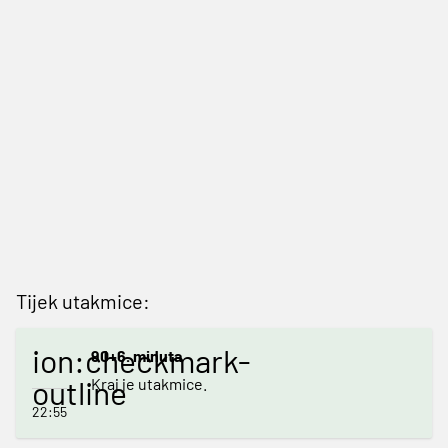
Tijek utakmice:
ion:checkmark-
90+6. minuta
outline
Kraj je utakmice.
22:55