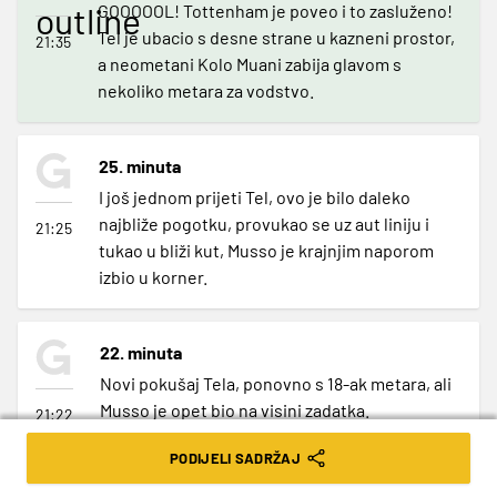
outline
GOOOOOL! Tottenham je poveo i to zasluženo!
Tel je ubacio s desne strane u kazneni prostor,
21:35
a neometani Kolo Muani zabija glavom s
nekoliko metara za vodstvo.
25. minuta
I još jednom prijeti Tel, ovo je bilo daleko
najbliže pogotku, provukao se uz aut liniju i
21:25
tukao u bliži kut, Musso je krajnjim naporom
izbio u korner.
22. minuta
Novi pokušaj Tela, ponovno s 18-ak metara, ali
Musso je opet bio na visini zadatka.
21:22
PODIJELI SADRŽAJ
15. minuta