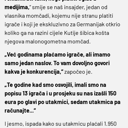
medijima,
“ smije se naš insajder, jedan od
vlasnika momčadi, kojemu nije stranu platiti
igrače i koji je ekskluzivno za Germanijak otkrio
koliko ga na razini cijele Kutije šibica košta
njegova malonogometna momčad.
„Već godinama plaćamo igrače, ali imamo
samo jedan naslov. To vam dovoljno govori
kakva je konkurencija,“
započeo je.
„Te godine kad smo osvojili, imali smo na
popisu 13 igrača i u prosjeku su nas izašli 150
eura po glavi po utakmici, sedam utakmica pa
računajte...“
I jesmo, ispada kako su utakmicu plaćali 1.950