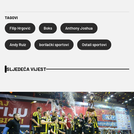
TAGOVI
Filip Hrgović
Boks
Anthony Joshua
Andy Ruiz
borilački sportovi
Ostali sportovi
SLJEDEĆA VIJEST