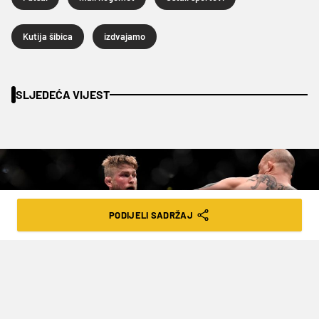
Kutija šibica
izdvajamo
SLJEDEĆA VIJEST
PODIJELI SADRŽAJ