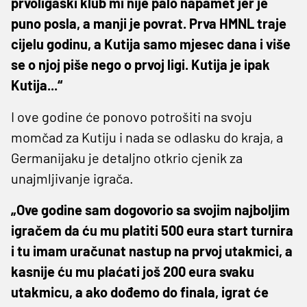
prvoligaški klub mi nije palo napamet jer je
puno posla, a manji je povrat. Prva HMNL traje
cijelu godinu, a Kutija samo mjesec dana i više
se o njoj piše nego o prvoj ligi. Kutija je ipak
Kutija...“
I ove godine će ponovo potrošiti na svoju
momčad za Kutiju i nada se odlasku do kraja, a
Germanijaku je detaljno otkrio cjenik za
unajmljivanje igrača.
„Ove godine sam dogovorio sa svojim najboljim
igračem da ću mu platiti 500 eura start turnira
i tu imam uračunat nastup na prvoj utakmici, a
kasnije ću mu plaćati još 200 eura svaku
utakmicu, a ako dođemo do finala, igrat će