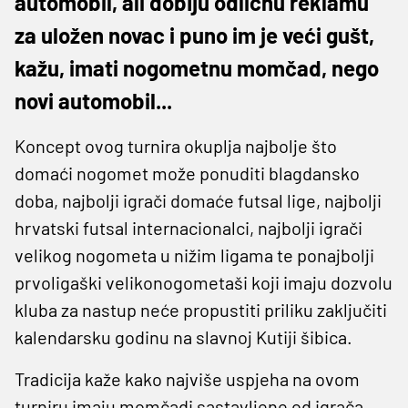
automobil, ali dobiju odličnu reklamu
za uložen novac i puno im je veći gušt,
kažu, imati nogometnu momčad, nego
novi automobil...
Koncept ovog turnira okuplja najbolje što
domaći nogomet može ponuditi blagdansko
doba, najbolji igrači domaće futsal lige, najbolji
hrvatski futsal internacionalci, najbolji igrači
velikog nogometa u nižim ligama te ponajbolji
prvoligaški velikonogometaši koji imaju dozvolu
kluba za nastup neće propustiti priliku zaključiti
kalendarsku godinu na slavnoj Kutiji šibica.
Tradicija kaže kako najviše uspjeha na ovom
turniru imaju momčadi sastavljene od igrača