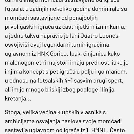
futsala, u zadnjih nekoliko godina dominirale su
momčadi sastavljene od ponajboljih
prvoligaških igrača uz čast rijetkim iznimkama,
a jednu takvu napravio je lani Quatro Leones
osvojiviši ovaj legendarni turnir igračima
uglavnom iz HNK Gorice. Ipak, činjenica kako
malonogometni majstori imaju prednost, iako je
i njima koncept s pet igrača u polju i golmanom,
u odnosu na futsalskih 4+1 sasvim drugi sport,
ali im je mnogo bliskiji zbog podloge i linija
kretanja...
Stoga, velika većina klupskih vlasnika s
ambicijama osvajanja naslova svoje momčadi
sastavlja uglavnom od igrača iz 1. HMNL. Često