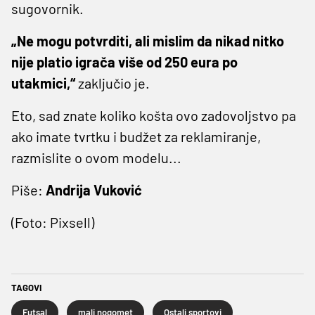
sugovornik.
„Ne mogu potvrditi, ali mislim da nikad nitko
nije platio igrača više od 250 eura po
utakmici,“
zaključio je.
Eto, sad znate koliko košta ovo zadovoljstvo pa
ako imate tvrtku i budžet za reklamiranje,
razmislite o ovom modelu...
Piše:
Andrija Vuković
(Foto: Pixsell)
TAGOVI
Futsal
mali nogomet
Ostali sportovi