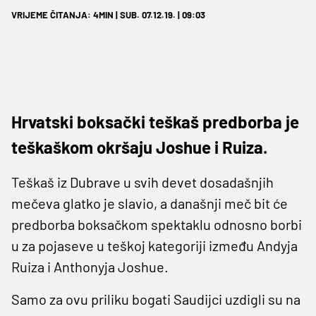
VRIJEME ČITANJA: 4MIN | SUB. 07.12.19. | 09:03
Hrvatski boksački teškaš predborba je
teškaškom okršaju Joshue i Ruiza.
Teškaš iz Dubrave u svih devet dosadašnjih
mečeva glatko je slavio, a današnji meč bit će
predborba boksačkom spektaklu odnosno borbi
u za pojaseve u teškoj kategoriji između Andyja
Ruiza i Anthonyja Joshue.
Samo za ovu priliku bogati Saudijci uzdigli su na