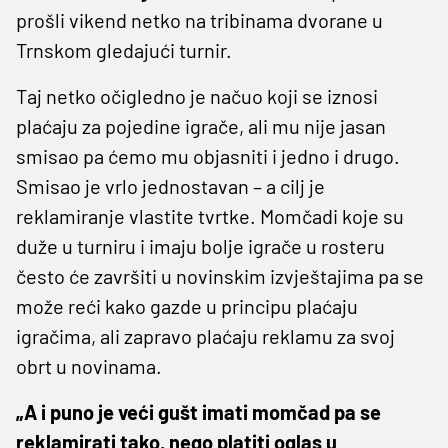
prošli vikend netko na tribinama dvorane u
Trnskom gledajući turnir.
Taj netko očigledno je načuo koji se iznosi
plaćaju za pojedine igrače, ali mu nije jasan
smisao pa ćemo mu objasniti i jedno i drugo.
Smisao je vrlo jednostavan – a cilj je
reklamiranje vlastite tvrtke. Momčadi koje su
duže u turniru i imaju bolje igrače u rosteru
često će završiti u novinskim izvještajima pa se
može reći kako gazde u principu plaćaju
igračima, ali zapravo plaćaju reklamu za svoj
obrt u novinama.
„A i puno je veći gušt imati momčad pa se
reklamirati tako, nego platiti oglas u