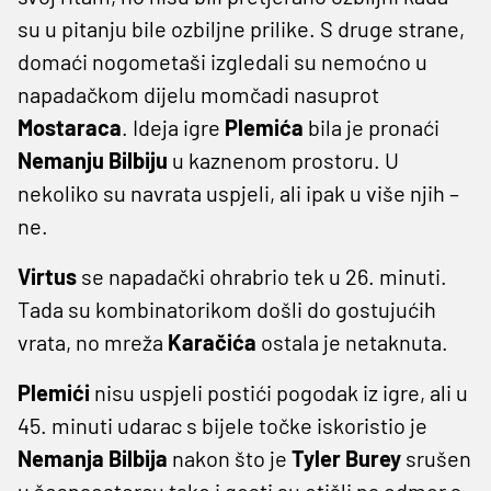
su u pitanju bile ozbiljne prilike. S druge strane,
domaći nogometaši izgledali su nemoćno u
napadačkom dijelu momčadi nasuprot
Mostaraca
. Ideja igre
Plemića
bila je pronaći
Nemanju Bilbiju
u kaznenom prostoru. U
nekoliko su navrata uspjeli, ali ipak u više njih –
ne.
Virtus
se napadački ohrabrio tek u 26. minuti.
Tada su kombinatorikom došli do gostujućih
vrata, no mreža
Karačića
ostala je netaknuta.
Plemići
nisu uspjeli postići pogodak iz igre, ali u
45. minuti udarac s bijele točke iskoristio je
Nemanja Bilbija
nakon što je
Tyler Burey
srušen
u šesnaestercu tako i gosti su otišli na odmor s