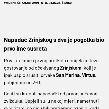
VRIJEME ČITANJA: 2MIN | UTO. 08.07.25. | 22:50
Napadač Zrinjskog s dva je pogotka bio
prvo ime susreta
Prva utakmica prvog pretkola donijela je teže
gostovanje od očekivanog
Zrinjskom
, koji je
ipak uspio srušiti prvaka
San Marina
,
Virtus,
pobjedom od 2-0.
Gosti su krenuli napadački od prvog sučevog
zvižduka. Uspjeli su, u nekoj mjeri, nametnuti
svoj ritam, no nisu bili pretjerano ozbiljni kada