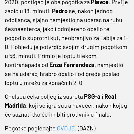
2020. postigao je oba pogotka za
Plavce
. Prvi je
zabio u 18. minuti.
Pedro
se, nakon jednog
odbijanca, sjajno namjestio na udarac na rubu
šesnaesterca, jako i odmjereno opalio te
pogodio suprotni kut, neobranjivo za Fabija za 1-
0. Pobjedu je potvrdio svojim drugim pogotkom
u 56. minuti. Primio je loptu tijekom
kontranapada od
Enza Fenrandeza
, namjestio
se na udarac, hrabro opalio i od grede poslao
loptu u mrežu za konačnih 2-0
Chelsea čeka boljeg iz susreta
PSG-a
i
Real
Madrida
, koji se igra sutra navečer, nakon kojeg
će saznati tko će im biti protivnik u finalu.
Pogotke pogledajte
OVDJE
. (DAZN)