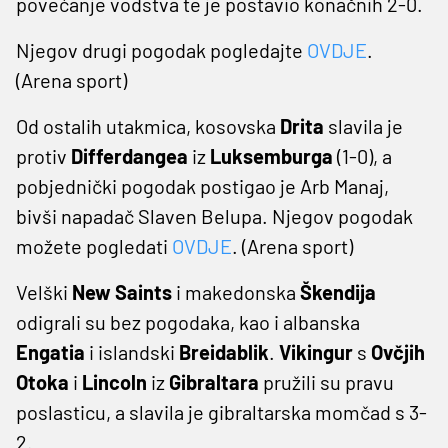
povećanje vodstva te je postavio konačnih 2-0.
Njegov drugi pogodak pogledajte
OVDJE
.
(Arena sport)
Od ostalih utakmica, kosovska
Drita
slavila je
protiv
Differdangea
iz
Luksemburga
(1-0), a
pobjednički pogodak postigao je Arb Manaj,
bivši napadač Slaven Belupa. Njegov pogodak
možete pogledati
OVDJE
. (Arena sport)
Velški
New Saints
i makedonska
Škendija
odigrali su bez pogodaka, kao i albanska
Engatia
i islandski
Breidablik
.
Vikingur
s
Ovčjih
Otoka
i
Lincoln
iz
Gibraltara
pružili su pravu
poslasticu, a slavila je gibraltarska momčad s 3-
2.