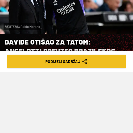
REUTERS/Pablo Morano
DAVIDE OTIŠAO ZA TATOM:
ANCELOTTI PREUZEO BRAZILSKOG
VELIKANA
PODIJELI SADRŽAJ
VRIJEME ČITANJA: 2MIN | UTO. 08.07.25. | 22:50
Na klupi Botafoga Ancelotti mlađi će