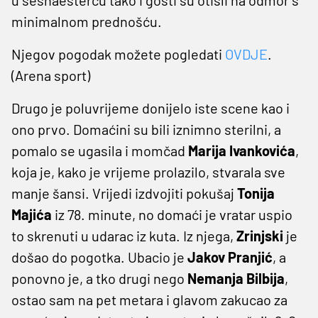
minimalnom prednošću.
Njegov pogodak možete pogledati
OVDJE
.
(Arena sport)
Drugo je poluvrijeme donijelo iste scene kao i
ono prvo. Domaćini su bili iznimno sterilni, a
pomalo se ugasila i momčad
Marija Ivankovića
,
koja je, kako je vrijeme prolazilo, stvarala sve
manje šansi. Vrijedi izdvojiti pokušaj
Tonija
Majića
iz 78. minute, no domaći je vratar uspio
to skrenuti u udarac iz kuta. Iz njega,
Zrinjski
je
došao do pogotka. Ubacio je
Jakov Pranjić
, a
ponovno je, a tko drugi nego
Nemanja Bilbija
,
ostao sam na pet metara i glavom zakucao za