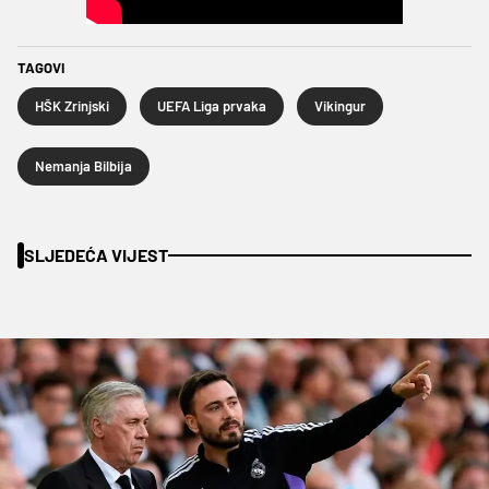
TAGOVI
HŠK Zrinjski
UEFA Liga prvaka
Vikingur
Nemanja Bilbija
SLJEDEĆA VIJEST